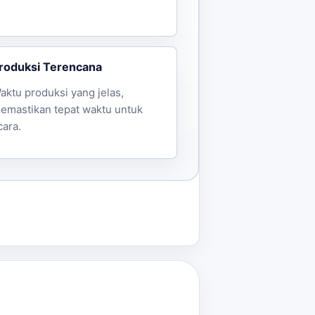
da menciptakan balon tepuk yang
roduksi Terencana
aktu produksi yang jelas,
emastikan tepat waktu untuk
cara.