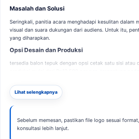
Masalah dan Solusi
Seringkali, panitia acara menghadapi kesulitan dalam 
visual dan suara dukungan dari audiens. Untuk itu, p
yang diharapkan.
Opsi Desain dan Produksi
tersedia balon tepuk dengan opsi cetak satu sisi atau d
produksi mulai dari Rp12.500 per pcs, tergantung pa
memberi jalur baca yang masih relevan tanpa mengalih
Lihat selengkapnya
Estimasi waktu produksi adalah 2-5 hari kerja. Untu
menjadi rujukan sebelum menentukan ukuran, desain, d
Paket dan Rekomendasi
Sebelum memesan, pastikan file logo sesuai format,
Berikut adalah beberapa paket yang kami tawarkan:
konsultasi lebih lanjut.