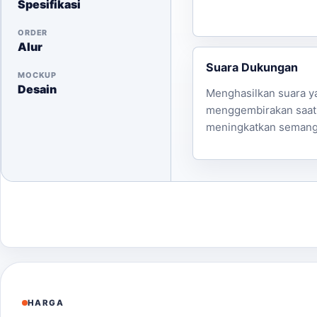
Spesifikasi
Untuk estimasi harga dan konsultasi desain, silakan 
sempurna untuk acara Anda!
ORDER
Alur
Suara Dukungan
MOCKUP
Desain
Menghasilkan suara y
menggembirakan saat 
meningkatkan semang
HARGA