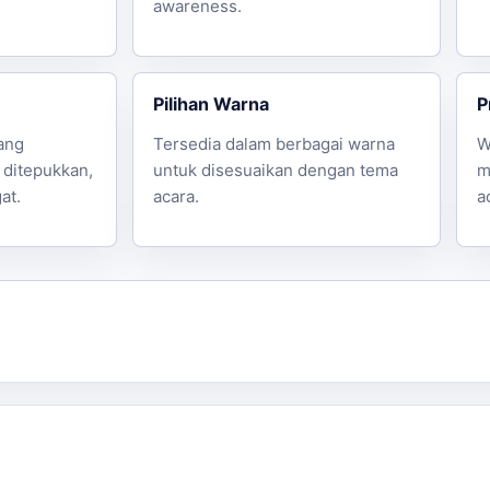
awareness.
hubungi kami via WhatsApp. Kami dapat dihubungi untuk An
Pilihan Warna
P
ang
Tersedia dalam berbagai warna
W
ditepukkan,
untuk disesuaikan dengan tema
m
at.
acara.
a