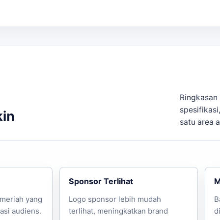
ak/Branding
Cocok untuk
Keterangan 
ogo/teks dua sisi
Konser, supporter, turnamen
Mulai dari
ogo/teks satu sisi
Event sederhana
Mulai dari
cetak
Event sederhana
Mulai dari
esan:
Ringkasan 
spesifikasi
kin
satu area 
pat memastikan bahwa balon tepuk yang dipesan akan me
Sponsor Terlihat
M
meriah yang
Logo sponsor lebih mudah
B
asi audiens.
terlihat, meningkatkan brand
d