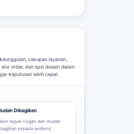
harga
Estimasi harga
Rp12.500 / pcs
Rp8.000 / pcs
Rp7.000 / pcs
keunggulan, cakupan layanan,
, alur order, dan opsi desain dalam
agar keputusan lebih cepat.
menuhi kebutuhan acara Anda
udah Dibagikan
alon tepuk ringan dan mudah
ibagikan kepada audiens.