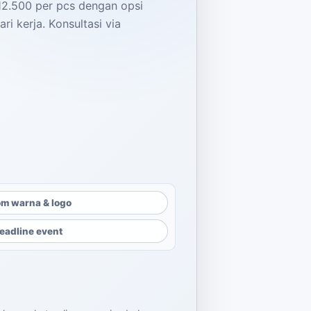
12.500 per pcs dengan opsi
ri kerja. Konsultasi via
m warna & logo
eadline event