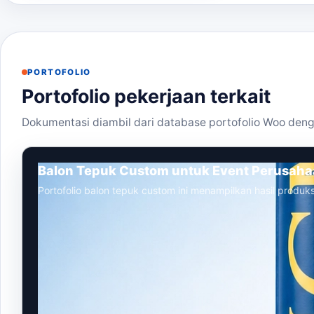
PORTOFOLIO
Portofolio pekerjaan terkait
Dokumentasi diambil dari database portofolio Woo deng
Balon Tepuk Custom untuk Event Perusah
Portofolio balon tepuk custom ini menampilkan hasil produks