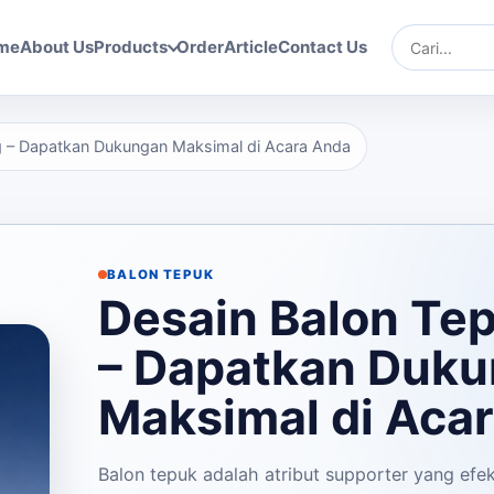
me
About Us
Products
Order
Article
Contact Us
Cari
g – Dapatkan Dukungan Maksimal di Acara Anda
BALON TEPUK
Desain Balon Te
– Dapatkan Duk
Maksimal di Aca
Balon tepuk adalah atribut supporter yang efek