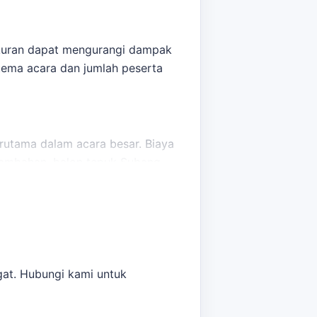
 ukuran dapat mengurangi dampak
tema acara dan jumlah peserta
terutama dalam acara besar. Biaya
 tambahan,
balon tepuk Subang
ntuk acara olahraga Subang
bisa
gat. Hubungi kami untuk