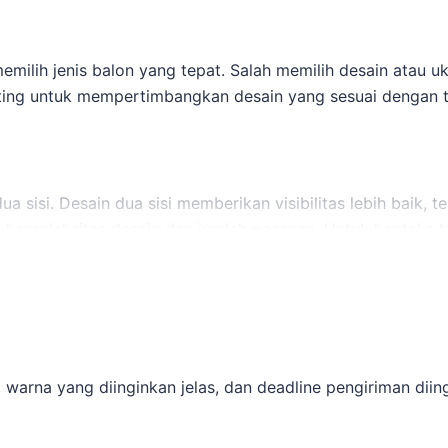
memilih jenis balon yang tepat. Salah memilih desain atau
enting untuk mempertimbangkan desain yang sesuai dengan 
ua sisi. Desain dua sisi memberikan visibilitas lebih baik, 
da kompleksitas desain dan jumlah pesanan. Untuk konteks
kan fokus dari kebutuhan utama.
k membandingkan opsi yang masih berdekatan,
balon tepuk u
an jadwal.
 warna yang diinginkan jelas, dan deadline pengiriman diin