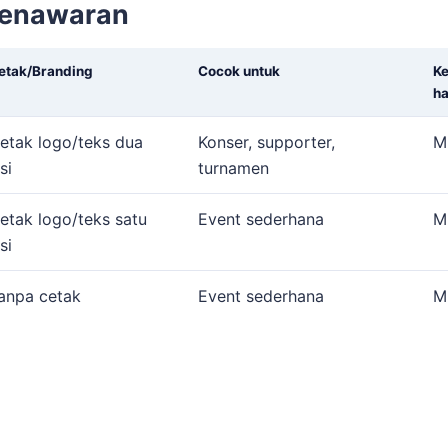
penawaran
etak/Branding
Cocok untuk
K
h
etak logo/teks dua
Konser, supporter,
Mu
si
turnamen
etak logo/teks satu
Event sederhana
Mu
si
anpa cetak
Event sederhana
Mu