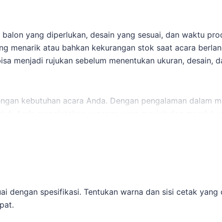
 balon yang diperlukan, desain yang sesuai, dan waktu pro
ang menarik atau bahkan kekurangan stok saat acara ber
isa menjadi rujukan sebelum menentukan ukuran, desain, d
 dengan kebutuhan acara Anda. Dengan pengalaman dalam m
 untuk Anda menciptakan suasana yang meriah dan menduku
epuk untuk acara olahraga Majalengka
bisa menjadi rujukan
ah beberapa langkah yang dapat Anda ikuti: Untuk memba
ai dengan spesifikasi. Tentukan warna dan sisi cetak yang d
menjadi rujukan sebelum menentukan ukuran, desain, dan j
pat.