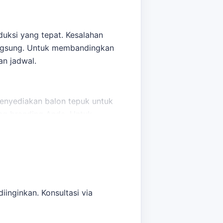
duksi yang tepat. Kesalahan
langsung. Untuk membandingkan
an jadwal.
enyediakan balon tepuk untuk
ng branding Anda. Untuk
 sebelum menentukan ukuran,
ndingkan opsi yang masih
iinginkan. Konsultasi via
adwal.