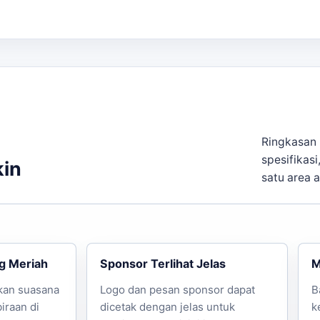
n.
ami.
apatkan balon tepuk yang sesuai dengan kebutuhan acara
Ringkasan 
spesifikasi
kin
satu area 
g Meriah
Sponsor Terlihat Jelas
M
kan suasana
Logo dan pesan sponsor dapat
B
iraan di
dicetak dengan jelas untuk
k