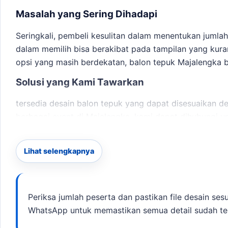
Masalah yang Sering Dihadapi
Seringkali, pembeli kesulitan dalam menentukan jumlah
dalam memilih bisa berakibat pada tampilan yang kur
opsi yang masih berdekatan,
balon tepuk Majalengka
b
Solusi yang Kami Tawarkan
tersedia desain balon tepuk yang dapat disesuaikan
berbagai event di Majalengka, kami dapat dihubungi
membandingkan opsi yang masih berdekatan,
balon t
desain, dan jadwal.
Lihat selengkapnya
Detail Pemesanan
Untuk memudahkan Anda dalam memesan, berikut adal
Periksa jumlah peserta dan pastikan file desain sesu
berdekatan,
balon tepuk dengan logo Majalengka
bisa 
WhatsApp untuk memastikan semua detail sudah te
Konsultasikan kebutuhan Anda melalui WhatsApp.