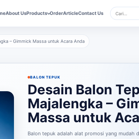
me
About Us
Products
Order
Article
Contact Us
Cari
engka – Gimmick Massa untuk Acara Anda
BALON TEPUK
Desain Balon Te
Majalengka – Gi
Massa untuk
Aca
Balon tepuk adalah alat promosi yang mudah 