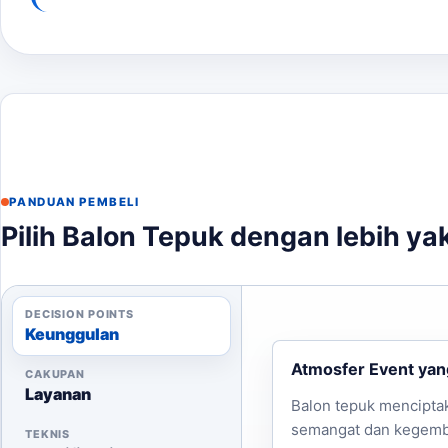
Tentukan desain dan jumlah balon yang diinginka
Kirimkan file desain/logo jika ada.
Tunggu estimasi harga dan waktu produksi dari k
Lakukan pembayaran dan tunggu pengiriman.
Dengan proses yang mudah dan cepat, Anda bisa mend
PANDUAN PEMBELI
Pilih Balon Tepuk dengan lebih ya
DECISION POINTS
Keunggulan
Atmosfer Event yan
CAKUPAN
Layanan
Balon tepuk mencipta
semangat dan kegemb
TEKNIS