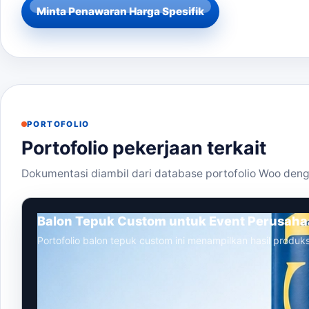
Minta Penawaran Harga Spesifik
PORTOFOLIO
Portofolio pekerjaan terkait
Dokumentasi diambil dari database portofolio Woo deng
Balon Tepuk Custom untuk Event Perusah
Portofolio balon tepuk custom ini menampilkan hasil produks