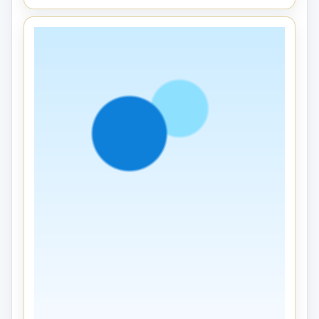
PRODUCTS
16 JUN 2026
Manfaat Balon Sablon untuk
Meningkatkan Branding Perusahaan
pada Event dan Pameran
Persaingan bisnis yang semakin berkembang
mendorong perusahaan untuk mencari media
promosi yang efektif dan menarik. Sal...
Selengkapnya