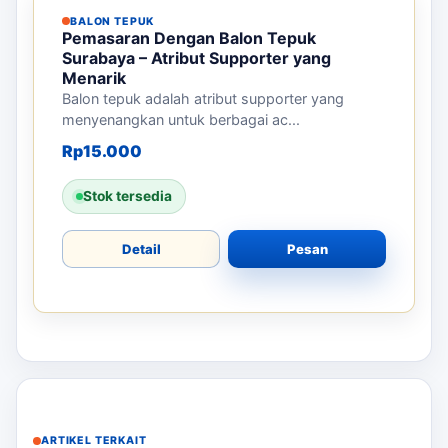
Detail
Pesan
BALON TEPUK
Pemasaran dengan Balon Tepuk
Trenggalek – Ciptakan Atmosfer Event
yang Meriah
Balon tepuk adalah alat promosi yang
mengundang semangat di acara. Cocok...
Rp
15.000
Stok tersedia
Detail
Pesan