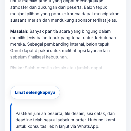
untuk memilih atribut yang dapat meningkatkan
atmosfer dan dukungan dari peserta. Balon tepuk
menjadi pilihan yang populer karena dapat menciptakan
suasana meriah dan mendukung sponsor terlihat jelas.
Masalah:
Banyak panitia acara yang bingung dalam
memilih jenis balon tepuk yang tepat untuk kebutuhan
mereka. Sebagai pembanding internal,
balon tepuk
Garut
dapat dipakai untuk melihat opsi layanan lain
sebelum finalisasi kebutuhan.
Risiko:
Salah memilih desain atau jumlah dapat
mengakibatkan pemborosan anggaran dan kurangnya
dukungan visual di acara.
Solusi:
tersedia berbagai pilihan desain balon tepuk
Lihat selengkapnya
yang dapat disesuaikan dengan kebutuhan acara Anda
di Garut, mulai dari cetak satu sisi hingga dua sisi.
Sebagai pembanding internal,
balon tepuk untuk acara
Pastikan jumlah peserta, file desain, sisi cetak, dan
olahraga Garut
dapat dipakai untuk melihat opsi layanan
deadline telah sesuai sebelum order. Hubungi kami
lain sebelum finalisasi kebutuhan.
untuk konsultasi lebih lanjut via WhatsApp.