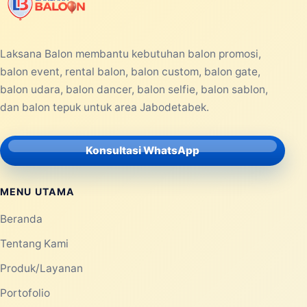
PRODUCTS
08 JUN 2026
Balon Tepuk Murah untuk
Kampanye, Konser Musik, dan
Festival
Balon tepuk murah menjadi salah satu
perlengkapan yang banyak dicari untuk
berbagai kegiatan berskala kecil maupun
besar...
Selengkapnya