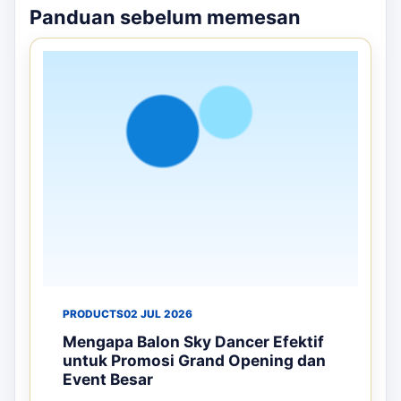
BALON TEPUK
Pemasaran Dengan Balon Tepuk
Surabaya – Atribut Supporter yang
Menarik
Balon tepuk adalah atribut supporter yang
menyenangkan untuk berbagai ac...
Rp
15.000
Stok tersedia
Detail
Pesan
ARTIKEL TERKAIT