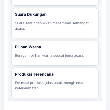
Setujui estimasi harga dan waktu produksi.
Terima balon tepuk sesuai pesanan di lokasi
Suara Dukungan
yang ditentukan.
Suara saat ditepukkan menambah semangat
acara.
Pilihan Warna
Beragam pilihan warna sesuai tema acara.
Produksi Terencana
Estimasi produksi jelas untuk menghindari
keterlambatan.