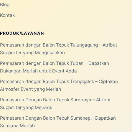
Laksana Balon membantu kebutuhan balon promosi,
balon event, rental balon, balon custom, balon gate,
balon udara, balon dancer, balon selfie, balon sablon,
dan balon tepuk untuk area Jabodetabek.
Konsultasi WhatsApp
MENU UTAMA
Beranda
Tentang Kami
Produk/Layanan
Portofolio