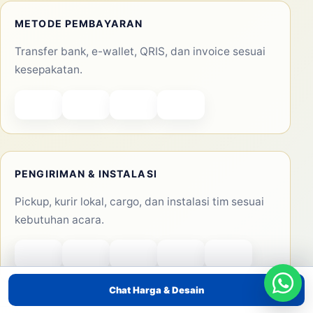
Pemasaran dengan Balon Tepuk Situbondo – Atribut
Unik untuk Event Anda
Pemasaran dengan Balon Tepuk Sidoarjo – Gimmick
Massal untuk Event Anda
KONTAK
Jabodetabek, Indonesia
Email:
edukasibanten1@gmail.com
AREA LAYANAN
Jakarta Pusat, Jakarta Barat, Jakarta Selatan, Jakarta
Utara, Jakarta Timur, Tangerang, Bekasi, Depok
Chat Harga & Desain