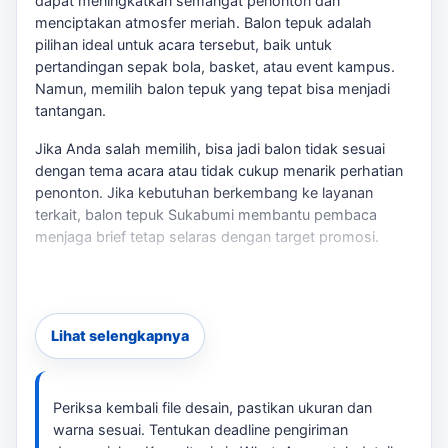
dapat meningkatkan semangat penonton dan
menciptakan atmosfer meriah. Balon tepuk adalah
pilihan ideal untuk acara tersebut, baik untuk
pertandingan sepak bola, basket, atau event kampus.
Namun, memilih balon tepuk yang tepat bisa menjadi
tantangan.
Jika Anda salah memilih, bisa jadi balon tidak sesuai
dengan tema acara atau tidak cukup menarik perhatian
penonton. Jika kebutuhan berkembang ke layanan
terkait,
balon tepuk Sukabumi
membantu pembaca
menjaga brief tetap selaras dengan target promosi.
Dengan balon tepuk yang tepat, Anda dapat
menciptakan suasana yang mendukung tim atau acara
Anda. tersedia balon tepuk dengan desain custom yang
Lihat selengkapnya
mencerminkan identitas acara Anda. Pastikan untuk
memberikan file desain yang sesuai agar hasil cetak
memuaskan. Jika kebutuhan berkembang ke layanan
terkait,
balon tepuk untuk promosi Sukabumi
membantu
Periksa kembali file desain, pastikan ukuran dan
pembaca menjaga brief tetap selaras dengan target
warna sesuai. Tentukan deadline pengiriman