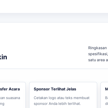
Branding
Cocok untuk
Keterangan harga
Estimasi h
au dua sisi
Acara sederhana
Mulai
Rp7.000 / 
i
Acara olahraga
Mulai
Rp8.000 / 
au dua sisi
Konser, supporter
Mulai
Rp13.500 /
, dan deadline. Hubungi kami untuk estimasi harga lebih a
kait,
desain balon tepuk Karawang
membantu pembaca menja
Ringkasan 
spesifikasi
kin
satu area 
kah berikut:
sfer Acara
Sponsor Terlihat Jelas
M
nginkan.
produksi.
kan suasana
Cetakan logo atau teks membuat
B
ung
sponsor Anda lebih terlihat.
d