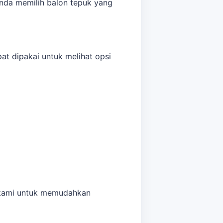
nda memilih balon tepuk yang
at dipakai untuk melihat opsi
da. tersedia berbagai pilihan
an kami untuk memudahkan
k promosi Karawang
dapat