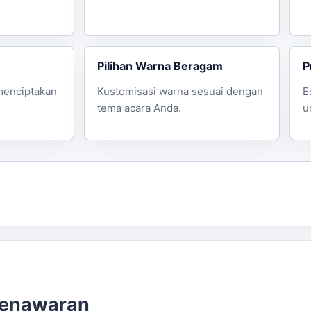
an.
lanjut.
Pilihan Warna Beragam
P
menciptakan
Kustomisasi warna sesuai dengan
E
tema acara Anda.
u
penawaran