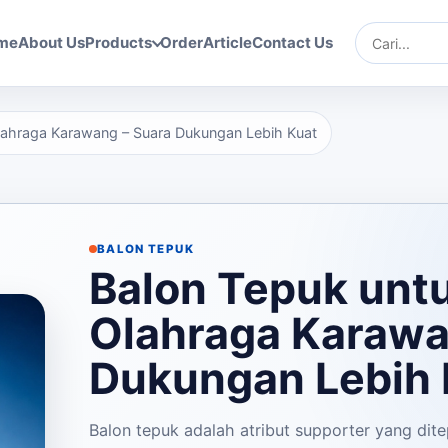
me
About Us
Products
Order
Article
Contact Us
Cari
lahraga Karawang – Suara Dukungan Lebih Kuat
BALON TEPUK
Balon Tepuk unt
Olahraga Karawa
Dukungan Lebih 
Balon tepuk adalah atribut supporter yang dit