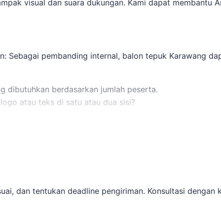
dampak visual dan suara dukungan. Kami dapat membantu A
an: Sebagai pembanding internal,
balon tepuk Karawang
dap
g dibutuhkan berdasarkan jumlah peserta.
go atau teks di satu atau dua sisi?
ntuk memproduksi balon tepuk Anda.
n baik untuk distribusi di lokasi acara.
a bisa mendapatkan balon tepuk yang tepat untuk acara An
 custom dengan desain yang dapat disesuaikan.
sesuai, dan tentukan deadline pengiriman. Konsultasi deng
i tawarkan: Sebagai pembanding internal,
balon tepuk untu
asi kebutuhan.