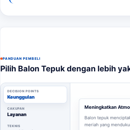
Paket/Varian
Jumlah/Ukuran
Cetak/
Balon Tepuk Polos Event
Custom jumlah order
Satu at
Balon Tepuk Satu Sisi
Custom jumlah order
Satu sis
Balon Tepuk Full Custom
Custom jumlah order
Satu at
Harga dapat bervariasi tergantung pada desain, jumlah
file desain. Jika kebutuhan berkembang ke layanan ter
PANDUAN PEMBELI
target promosi.
Pilih Balon Tepuk dengan lebih ya
Langkah Pemesanan
Untuk memesan balon tepuk, silakan ikuti langkah-lang
DECISION POINTS
Keunggulan
Kirimkan kebutuhan Anda melalui WhatsApp.
Meningkatkan Atmo
Berikan detail ukuran, jumlah, dan desain yang dii
CAKUPAN
Layanan
Kami akan memberikan estimasi harga dan waktu 
Balon tepuk mencipta
Setelah disetujui, kami akan memulai produksi.
meriah yang menduk
TEKNIS