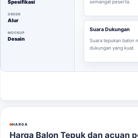
Balon akan dikirim sesuai alamat yang Anda berik
Spesifikasi
semangat peserta.
konsultasikan kami jika Anda memiliki pertanyaan lebih 
ORDER
Alur
Suara Dukungan
MOCKUP
Desain
Suara tepukan balon 
dukungan yang kuat.
HARGA
Harga Balon Tepuk dan acuan 