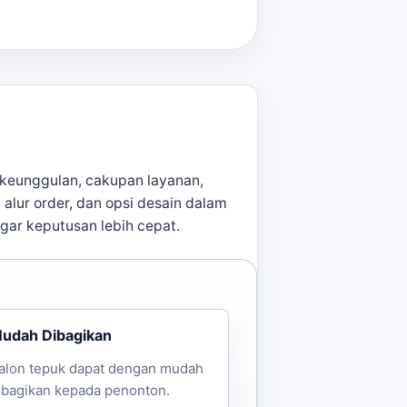
arga
pcs
pcs
 pcs
kurat setelah Anda mengirimkan
ga brief tetap selaras dengan
keunggulan, cakupan layanan,
, alur order, dan opsi desain dalam
agar keputusan lebih cepat.
udah Dibagikan
alon tepuk dapat dengan mudah
ibagikan kepada penonton.