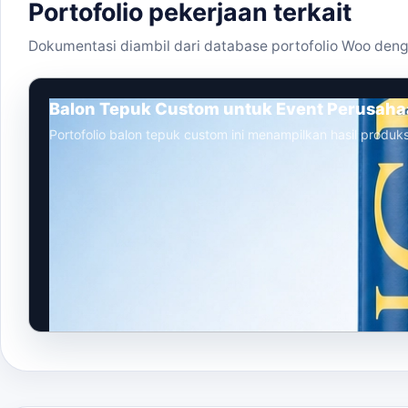
Portofolio pekerjaan terkait
Dokumentasi diambil dari database portofolio Woo deng
Balon Tepuk Custom untuk Event Perusah
Portofolio balon tepuk custom ini menampilkan hasil produks