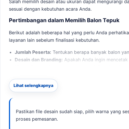
Salah memilih desain atau ukuran dapat mengurangi 
sesuai dengan kebutuhan acara Anda.
Pertimbangan dalam Memilih Balon Tepuk
Berikut adalah beberapa hal yang perlu Anda perhatik
layanan lain sebelum finalisasi kebutuhan.
Jumlah Peserta:
Tentukan berapa banyak balon yan
Desain dan Branding:
Apakah Anda ingin mencetak lo
Waktu Produksi:
Kami memerlukan 2-5 hari kerja u
Packing dan Distribusi:
Pastikan balon dikemas denga
Lihat selengkapnya
Dengan mempertimbangkan faktor-faktor tersebut, And
balon tepuk, mulai dari balon polos hingga balon full
Opsi dan Harga
Pastikan file desain sudah siap, pilih warna yang 
Berikut adalah beberapa pilihan balon tepuk yang kam
proses pemesanan.
dipakai untuk melihat opsi layanan lain sebelum finalis