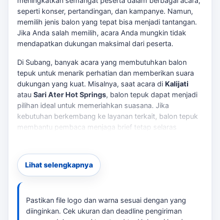
meningkatkan semangat peserta dalam berbagai acara,
seperti konser, pertandingan, dan kampanye. Namun,
memilih jenis balon yang tepat bisa menjadi tantangan.
Jika Anda salah memilih, acara Anda mungkin tidak
mendapatkan dukungan maksimal dari peserta.
Di Subang, banyak acara yang membutuhkan balon
tepuk untuk menarik perhatian dan memberikan suara
dukungan yang kuat. Misalnya, saat acara di
Kalijati
atau
Sari Ater Hot Springs
, balon tepuk dapat menjadi
pilihan ideal untuk memeriahkan suasana. Jika
kebutuhan berkembang ke layanan terkait,
balon tepuk
membantu pembaca menjaga brief tetap selaras
dengan target promosi.
Solusi Praktis untuk Kebutuhan Anda
Lihat selengkapnya
Dengan berbagai pilihan desain dan ukuran, kami dapat
dihubungi untuk Anda menyesuaikan balon tepuk sesuai
spesifikasi yang diminta acara. Berikut adalah beberapa
Pastikan file logo dan warna sesuai dengan yang
hal yang perlu Anda pertimbangkan sebelum memesan:
diinginkan. Cek ukuran dan deadline pengiriman
Untuk konteks tambahan,
Laksana Balon Subang