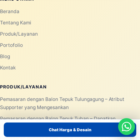
Beranda
Tentang Kami
Produk/Layanan
Portofolio
Blog
Kontak
PRODUK/LAYANAN
Pemasaran dengan Balon Tepuk Tulungagung – Atribut
Supporter yang Mengesankan
Pemasaran dengan Balon Tepuk Tuban – Dapatkan
Dukungan Meriah untuk Event Anda
Chat Harga & Desain
Pemasaran dengan Balon Tepuk Trenggalek – Ciptakan