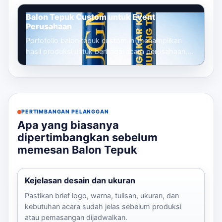
Balon Tepuk Custom untuk Event
Perusahaan
Portofolio balon tepuk custom ini menampilkan
hasil produksi untuk berbagai acara perusahaan,
mulai dari gathering, seminar, launc...
PERTIMBANGAN PELANGGAN
Apa yang biasanya
dipertimbangkan sebelum
memesan Balon Tepuk
Kejelasan desain dan ukuran
Pastikan brief logo, warna, tulisan, ukuran, dan
kebutuhan acara sudah jelas sebelum produksi
atau pemasangan dijadwalkan.