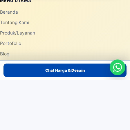
MENU UTAMA
Beranda
Tentang Kami
Produk/Layanan
Portofolio
Blog
Kontak
Chat Harga & Desain
PRODUK/LAYANAN
Pemasaran dengan Balon Tepuk Tulungagung – Atribut
Supporter yang Mengesankan
Pemasaran dengan Balon Tepuk Tuban – Dapatkan
Dukungan Meriah untuk Event Anda
Pemasaran dengan Balon Tepuk Trenggalek – Ciptakan