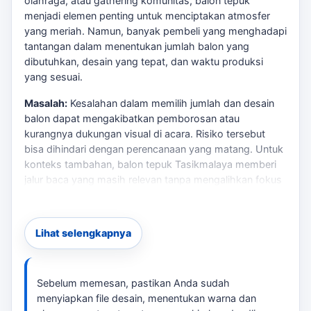
olahraga, atau gathering komunitas, balon tepuk
menjadi elemen penting untuk menciptakan atmosfer
yang meriah. Namun, banyak pembeli yang menghadapi
tantangan dalam menentukan jumlah balon yang
dibutuhkan, desain yang tepat, dan waktu produksi
yang sesuai.
Masalah:
Kesalahan dalam memilih jumlah dan desain
balon dapat mengakibatkan pemborosan atau
kurangnya dukungan visual di acara. Risiko tersebut
bisa dihindari dengan perencanaan yang matang. Untuk
konteks tambahan,
balon tepuk Tasikmalaya
memberi
jalur baca yang masih relevan tanpa mengalihkan fokus
dari kebutuhan utama.
Solusi:
tersedia balon tepuk paket yang dapat
Lihat selengkapnya
disesuaikan dengan kebutuhan acara Anda di
Tasikmalaya. Dengan harga yang kompetitif dan waktu
produksi yang efisien, Anda dapat memastikan acara
Anda berjalan sukses. Untuk membandingkan opsi yang
Sebelum memesan, pastikan Anda sudah
masih berdekatan,
Laksana Balon Tasikmalaya
bisa
menyiapkan file desain, menentukan warna dan