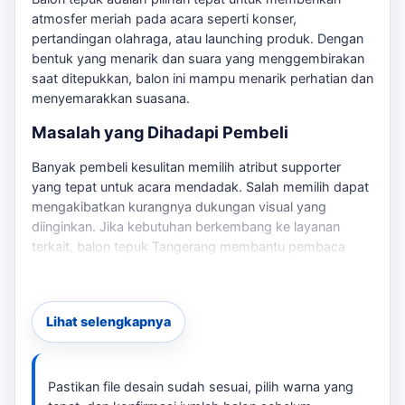
atmosfer meriah pada acara seperti konser,
pertandingan olahraga, atau launching produk. Dengan
bentuk yang menarik dan suara yang menggembirakan
saat ditepukkan, balon ini mampu menarik perhatian dan
menyemarakkan suasana.
Masalah yang Dihadapi Pembeli
Banyak pembeli kesulitan memilih atribut supporter
yang tepat untuk acara mendadak. Salah memilih dapat
mengakibatkan kurangnya dukungan visual yang
diinginkan. Jika kebutuhan berkembang ke layanan
terkait,
balon tepuk Tangerang
membantu pembaca
menjaga brief tetap selaras dengan target promosi.
Risiko Jika Salah Memilih
Lihat selengkapnya
Jika tidak mempertimbangkan desain dan jumlah yang
sesuai, acara dapat kehilangan daya tarik dan dampak
yang diinginkan. Oleh karena itu, penting untuk memilih
Pastikan file desain sudah sesuai, pilih warna yang
balon tepuk dengan tepat. Sebagai pembanding internal,