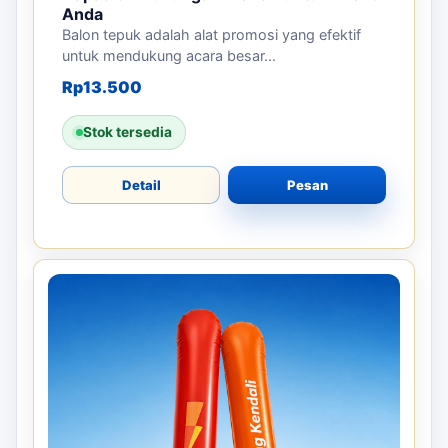
Anda
Balon tepuk adalah alat promosi yang efektif
untuk mendukung acara besar...
Rp
13.500
Stok tersedia
Detail
Pesan