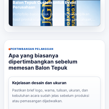
Balon Tepuk Custom untuk Event
Perusahaan
Portofolio balon tepuk custom ini menampilkan
hasil produksi untuk berbagai acara perusahaan,
mulai dari gathering, seminar, launc...
PERTIMBANGAN PELANGGAN
Apa yang biasanya
dipertimbangkan sebelum
memesan Balon Tepuk
Kejelasan desain dan ukuran
Pastikan brief logo, warna, tulisan, ukuran, dan
kebutuhan acara sudah jelas sebelum produksi
atau pemasangan dijadwalkan.