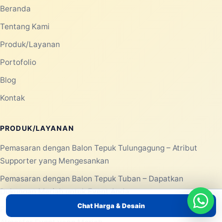
Beranda
Tentang Kami
Produk/Layanan
Portofolio
Blog
Kontak
PRODUK/LAYANAN
Pemasaran dengan Balon Tepuk Tulungagung – Atribut
Supporter yang Mengesankan
Pemasaran dengan Balon Tepuk Tuban – Dapatkan
Dukungan Meriah untuk Event Anda
Chat Harga & Desain
Pemasaran dengan Balon Tepuk Trenggalek – Ciptakan