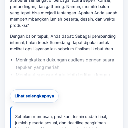
atmosfer semangat di berbagai acara seperti konser,
pertandingan, dan gathering. Namun, memilih balon
yang tepat bisa menjadi tantangan. Apakah Anda sudah
mempertimbangkan jumlah peserta, desain, dan waktu
produksi?
Dengan balon tepuk, Anda dapat: Sebagai pembanding
internal,
balon tepuk Sumedang
dapat dipakai untuk
melihat opsi layanan lain sebelum finalisasi kebutuhan.
Meningkatkan dukungan audiens dengan suara
tepukan yang meriah.
Membuat sponsor Anda lebih terlihat dengan
branding yang jelas.
Menawarkan souvenir menarik bagi peserta.
Lihat selengkapnya
Bagaimana Menghitung Kebutuhan Balon
Tepuk?
Sebelum memesan, pastikan desain sudah final,
Untuk menentukan jumlah balon yang dibutuhkan, Anda
jumlah peserta sesuai, dan deadline pengiriman
perlu mempertimbangkan: Jika kebutuhan berkembang