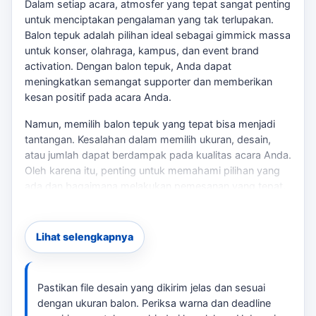
Dalam setiap acara, atmosfer yang tepat sangat penting
untuk menciptakan pengalaman yang tak terlupakan.
Balon tepuk adalah pilihan ideal sebagai gimmick massa
untuk konser, olahraga, kampus, dan event brand
activation. Dengan balon tepuk, Anda dapat
meningkatkan semangat supporter dan memberikan
kesan positif pada acara Anda.
Namun, memilih balon tepuk yang tepat bisa menjadi
tantangan. Kesalahan dalam memilih ukuran, desain,
atau jumlah dapat berdampak pada kualitas acara Anda.
Oleh karena itu, penting untuk memahami pilihan yang
ada dan bagaimana melakukan pemesanan yang tepat.
Untuk membandingkan opsi yang masih berdekatan,
balon tepuk Majalengka
bisa menjadi rujukan sebelum
menentukan ukuran, desain, dan jadwal.
Lihat selengkapnya
Paket Balon Tepuk yang Tersedia
Di Majalengka, tersedia berbagai pilihan balon tepuk,
Pastikan file desain yang dikirim jelas dan sesuai
termasuk: Jika kebutuhan berkembang ke layanan
dengan ukuran balon. Periksa warna dan deadline