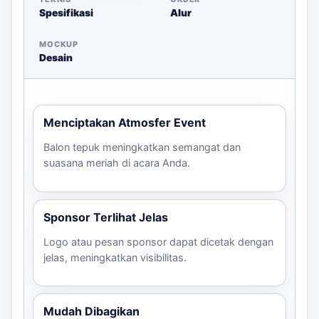
Jumlah peserta yang diharapkan
Spesifikasi
Alur
File desain logo atau teks yang jelas
Warna yang diinginkan
MOCKUP
Desain
Deadline pengiriman
Alamat pengiriman
Dengan memperhatikan semua faktor ini, Anda akan
Menciptakan Atmosfer Event
mendapatkan balon tepuk yang sesuai dengan harapan
dan kebutuhan acara Anda. Untuk pertanyaan lebih
Balon tepuk meningkatkan semangat dan
lanjut atau untuk melakukan pemesanan, jangan ragu
suasana meriah di acara Anda.
untuk
menghubungi kami
melalui WhatsApp.
Sponsor Terlihat Jelas
Logo atau pesan sponsor dapat dicetak dengan
jelas, meningkatkan visibilitas.
Mudah Dibagikan