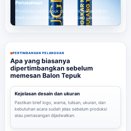
Perusahaan
Portofolio balon tepuk custom ini menampilkan
hasil produksi untuk berbagai acara perusahaan,
mulai dari gathering, seminar, launc...
PERTIMBANGAN PELANGGAN
Apa yang biasanya
dipertimbangkan sebelum
memesan Balon Tepuk
Kejelasan desain dan ukuran
Pastikan brief logo, warna, tulisan, ukuran, dan
kebutuhan acara sudah jelas sebelum produksi
atau pemasangan dijadwalkan.