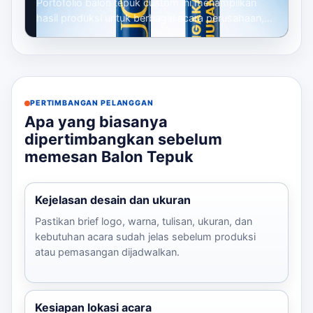
Portofolio balon tepuk custom ini menampilkan
hasil produksi untuk berbagai acara perusahaan,
mulai dari gathering, seminar, launc...
PERTIMBANGAN PELANGGAN
Apa yang biasanya
dipertimbangkan sebelum
memesan Balon Tepuk
Kejelasan desain dan ukuran
Pastikan brief logo, warna, tulisan, ukuran, dan
kebutuhan acara sudah jelas sebelum produksi
atau pemasangan dijadwalkan.
Kesiapan lokasi acara