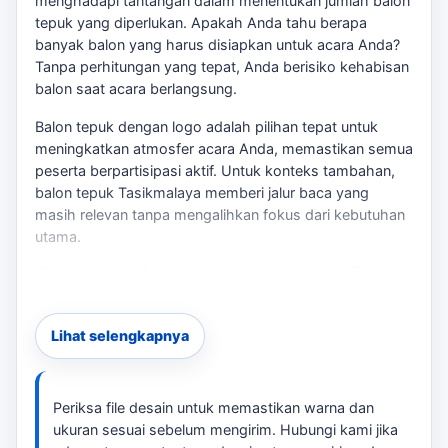
menghadapi tantangan dalam menentukan jumlah balon
tepuk yang diperlukan. Apakah Anda tahu berapa
banyak balon yang harus disiapkan untuk acara Anda?
Tanpa perhitungan yang tepat, Anda berisiko kehabisan
balon saat acara berlangsung.
Balon tepuk dengan logo adalah pilihan tepat untuk
meningkatkan atmosfer acara Anda, memastikan semua
peserta berpartisipasi aktif. Untuk konteks tambahan,
balon tepuk Tasikmalaya
memberi jalur baca yang
masih relevan tanpa mengalihkan fokus dari kebutuhan
utama.
Cara Menghitung Kebutuhan Balon Tepuk
Untuk menghitung kebutuhan balon tepuk,
pertimbangkan jumlah peserta dan format acara.
Lihat selengkapnya
Misalnya, untuk konser dengan 500 penonton, Anda
bisa mempersiapkan satu balon untuk setiap peserta.
Namun, jika acara melibatkan aktivitas interaktif,
Periksa file desain untuk memastikan warna dan
menyiapkan 1,5 hingga 2 balon per orang bisa lebih
ukuran sesuai sebelum mengirim. Hubungi kami jika
efektif.