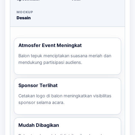
balon tepuk satuan Tasikmalaya
dapat dipakai untuk
melihat opsi layanan lain sebelum finalisasi kebutuhan.
MOCKUP
Desain
Checklist Sebelum Memesan
Jumlah peserta dan distribusi balon di venue
Atmosfer Event Meningkat
File desain logo dan warna yang diinginkan
Estimasi deadline untuk produksi dan pengiriman
Balon tepuk menciptakan suasana meriah dan
mendukung partisipasi audiens.
Hubungi kami untuk konsultasi lebih lanjut mengenai
desain dan estimasi harga melalui WhatsApp!
Sponsor Terlihat
Cetakan logo di balon meningkatkan visibilitas
sponsor selama acara.
Mudah Dibagikan