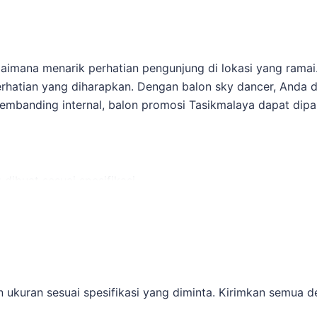
imana menarik perhatian pengunjung di lokasi yang ramai.
perhatian yang diharapkan. Dengan balon sky dancer, Anda
 pembanding internal,
balon promosi Tasikmalaya
dapat dipak
dibuat sesuai spesifikasi.
a.
ntuk pengiriman.
n bahwa semua detail terpenuhi sebelum acara berlangsung
pakai untuk melihat opsi layanan lain sebelum finalisasi ke
 ukuran sesuai spesifikasi yang diminta. Kirimkan semua d