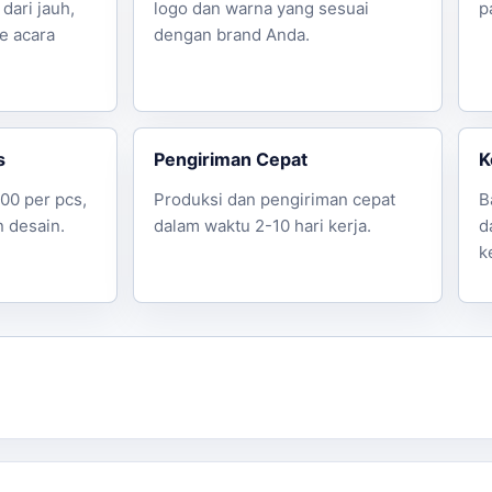
dari jauh,
logo dan warna yang sesuai
p
ke acara
dengan brand Anda.
s
Pengiriman Cepat
K
000 per pcs,
Produksi dan pengiriman cepat
B
 desain.
dalam waktu 2-10 hari kerja.
d
k