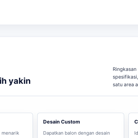
ara 2-10 hari kerja, tergantung pada jumlah dan desain ya
laya. Jika kebutuhan berkembang ke layanan terkait,
balo
laras dengan target promosi.
tasi lebih lanjut, silakan hubungi kami melalui WhatsApp.
Ringkasan 
spesifikasi
ih yakin
satu area 
Desain Custom
C
n menarik
Dapatkan balon dengan desain
I