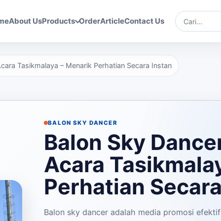
me
About Us
Products
Order
Article
Contact Us
Cari
cara Tasikmalaya – Menarik Perhatian Secara Instan
BALON SKY DANCER
Balon Sky Dance
Acara Tasikmala
Perhatian Secara
Balon sky dancer adalah media promosi efektif