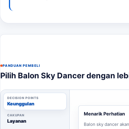
Produksi balon sky dancer biasanya memakan waktu ant
menawarkan layanan pengiriman cepat ke area Tasikma
Tasikmalaya
membantu pembaca menjaga brief tetap se
Hubungi Kami
Jika Anda ingin mendapatkan estimasi harga atau konsul
PANDUAN PEMBELI
Pilih Balon Sky Dancer dengan leb
DECISION POINTS
Keunggulan
Menarik Perhatian
CAKUPAN
Layanan
Balon sky dancer aka