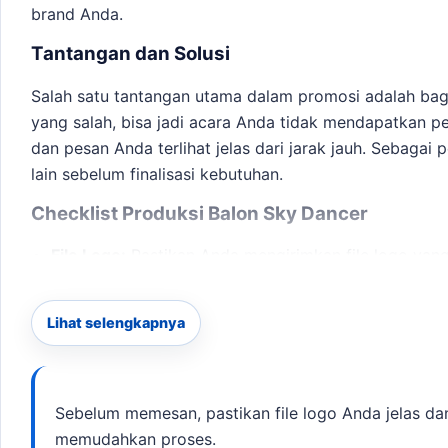
brand Anda.
Tantangan dan Solusi
Salah satu tantangan utama dalam promosi adalah baga
yang salah, bisa jadi acara Anda tidak mendapatkan 
dan pesan Anda terlihat jelas dari jarak jauh. Sebagai
lain sebelum finalisasi kebutuhan.
Checklist Produksi Balon Sky Dancer
File Logo:
Pastikan Anda mengirimkan file logo yang 
Warna:
Sesuaikan warna balon dengan brand Anda.
Ukuran:
Pilih ukuran yang sesuai dengan lokasi acar
Lihat selengkapnya
Jadwal Pengiriman:
Tentukan deadline yang jelas u
Dengan mengikuti checklist ini, Anda dapat memastika
paket balon promosi untuk event Tasikmalaya
dapat di
Sebelum memesan, pastikan file logo Anda jelas dan
memudahkan proses.
Pengiriman dan Produksi