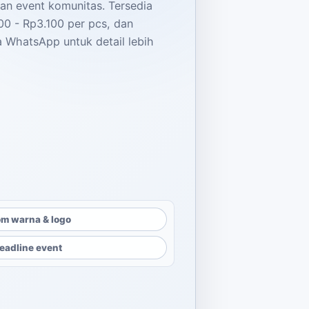
an event komunitas. Tersedia
00 - Rp3.100 per pcs, dan
a WhatsApp untuk detail lebih
alah: Rp3.100.
dalah: Rp1.000.
m warna & logo
eadline event