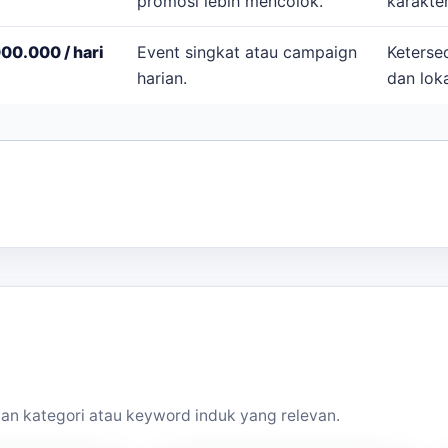
promosi lebih mencolok.
karakter
00.000 / hari
Event singkat atau campaign
Ketersed
harian.
dan loka
an kategori atau keyword induk yang relevan.