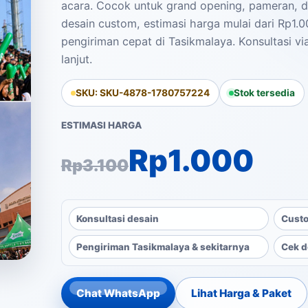
acara. Cocok untuk grand opening, pameran, d
desain custom, estimasi harga mulai dari Rp1.0
pengiriman cepat di Tasikmalaya. Konsultasi vi
lanjut.
SKU: SKU-4878-1780757224
Stok tersedia
ESTIMASI HARGA
Harga aslinya ad
Harga saat ini a
Rp
1.000
Rp
3.100
Konsultasi desain
Custo
Pengiriman Tasikmalaya & sekitarnya
Cek d
Chat WhatsApp
Lihat Harga & Paket