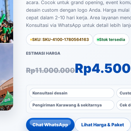
acara. Cocok untuk grand opening, event komu
desain custom dengan logo Anda. Harga mulai 
cepat dalam 2-10 hari kerja. Area layanan me
Konsultasi via WhatsApp untuk detail lebih lanju
SKU: SKU-4100-1780564163
Stok tersedia
ESTIMASI HARGA
Harga aslinya ad
Harga saat ini a
Rp
4.500
Rp
11.000.000
Konsultasi desain
Custo
Pengiriman Karawang & sekitarnya
Cek d
Chat WhatsApp
Lihat Harga & Paket