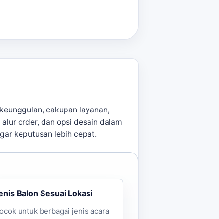
i memastikan setiap balon
n terkait,
balon promosi untuk
 informasi lebih lanjut mengenai
keunggulan, cakupan layanan,
, alur order, dan opsi desain dalam
agar keputusan lebih cepat.
enis Balon Sesuai Lokasi
ocok untuk berbagai jenis acara