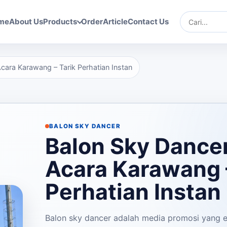
me
About Us
Products
Order
Article
Contact Us
Cari
cara Karawang – Tarik Perhatian Instan
BALON SKY DANCER
Balon Sky Dance
Acara Karawang 
Perhatian Instan
Balon sky dancer adalah media promosi yang ef