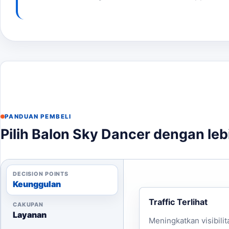
Estimasi Harga dan Proses Produksi
Harga balon sky dancer mulai dari Rp4.500.000/unit, d
diproduksi dengan kualitas terbaik untuk memberikan 
pameran Karawang
membantu pembaca menjaga brief t
Area Layanan
Kami melayani area Karawang dan sekitarnya, termasu
PANDUAN PEMBELI
pengiriman dan pemasangan.
Pilih Balon Sky Dancer dengan leb
DECISION POINTS
Keunggulan
Traffic Terlihat
CAKUPAN
Layanan
Meningkatkan visibilit