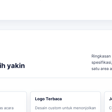
engan estimasi waktu produksi antara 2-10 hari kerja. Kam
hasil yang maksimal. Jika kebutuhan berkembang ke layana
etap selaras dengan target promosi.
k Rengasdengklok dan Tugu Proklamasi. Hubungi kami untuk
Ringkasan 
spesifikasi
ih yakin
satu area 
Logo Terbaca
J
as acara
Desain custom untuk menonjolkan
C