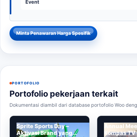
Event
Minta Penawaran Harga Spesifik
PORTOFOLIO
Portofolio pekerjaan terkait
Dokumentasi diambil dari database portofolio Woo deng
Sprite Sports Day –
Annual Mee
Aktivasi Brand yang
Kompas TV –