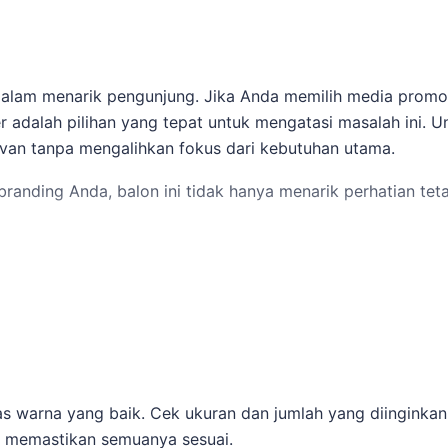
dalam menarik pengunjung. Jika Anda memilih media promo
er adalah pilihan yang tepat untuk mengatasi masalah ini.
van tanpa mengalihkan fokus dari kebutuhan utama.
randing Anda, balon ini tidak hanya menarik perhatian tet
ui WhatsApp dan kami akan membantu memberikan estimasi
tras warna yang baik. Cek ukuran dan jumlah yang diinginkan
nan terkait,
paket balon promosi untuk event Karawang
mem
k memastikan semuanya sesuai.