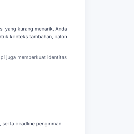
si yang kurang menarik, Anda
 Untuk konteks tambahan,
balon
api juga memperkuat identitas
 harga dan rekomendasi terbaik
, serta deadline pengiriman.
bantu pembaca menjaga brief