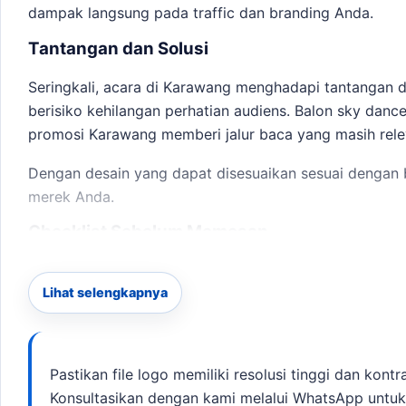
dampak langsung pada traffic dan branding Anda.
Tantangan dan Solusi
Seringkali, acara di Karawang menghadapi tantangan 
berisiko kehilangan perhatian audiens. Balon sky danc
promosi Karawang
memberi jalur baca yang masih rele
Dengan desain yang dapat disesuaikan sesuai dengan b
merek Anda.
Checklist Sebelum Memesan
Ukuran dan jumlah balon yang dibutuhkan
Lihat selengkapnya
Desain logo dan warna yang diinginkan
Deadline acara dan lokasi pengiriman
Untuk memudahkan proses, kirimkan brief Anda melal
Pastikan file logo memiliki resolusi tinggi dan kon
untuk acara Anda. Jika kebutuhan berkembang ke laya
Konsultasikan dengan kami melalui WhatsApp untu
tetap selaras dengan target promosi.