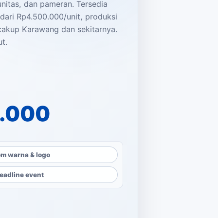
nitas, dan pameran. Tersedia
dari Rp4.500.000/unit, produksi
ncakup Karawang dan sekitarnya.
t.
alah: Rp11.000.000.
dalah: Rp4.500.000.
.000
m warna & logo
eadline event