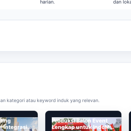
harian.
dan loka
an kategori atau keyword induk yang relevan.
ting
Produksi Balon Event
 Integrasi
Lengkap untuk IndoMie