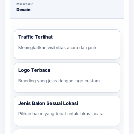
langkah-langkah yang perlu Anda ikuti:
MOCKUP
Desain
Konsultasi dengan tim kami untuk menentukan
jenis dan desain balon.
Kirim file logo dan brief desain.
Traffic Terlihat
Tentukan ukuran dan jumlah balon yang
diinginkan.
Meningkatkan visibilitas acara dari jauh.
Konfirmasi estimasi harga dan waktu
produksi.
Melakukan pembayaran dan menunggu
Logo Terbaca
pengiriman.
Branding yang jelas dengan logo custom.
Hubungi kami melalui WhatsApp untuk mendapatkan
estimasi dan konsultasi lebih lanjut.
Jenis Balon Sesuai Lokasi
Pilihan balon yang tepat untuk lokasi acara.