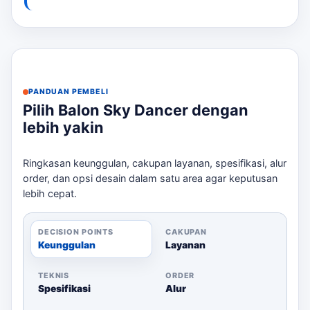
tema acara Anda.
Desain dan Logo:
Anda dapat mengcustom
desain dan logo untuk branding yang lebih kuat.
Ukuran dan Jumlah:
Tentukan ukuran dan
jumlah balon yang dibutuhkan sesuai dengan
area acara.
PANDUAN PEMBELI
Pilih Balon Sky Dancer dengan
Produksi dan Pengiriman:
Estimasi waktu
lebih yakin
produksi adalah 2-10 hari kerja, jadi pastikan
memesan dengan cukup waktu.
Ringkasan keunggulan, cakupan layanan, spesifikasi, alur
Dengan mempertimbangkan semua faktor ini, Anda
order, dan opsi desain dalam satu area agar keputusan
akan mendapatkan hasil maksimal dari penggunaan
lebih cepat.
balon sky dancer di acara Anda. Untuk membandingkan
opsi yang masih berdekatan,
balon promosi untuk
DECISION POINTS
CAKUPAN
pameran
bisa menjadi rujukan sebelum menentukan
Keunggulan
Layanan
ukuran, desain, dan jadwal.
Langkah Pemesanan
TEKNIS
ORDER
Spesifikasi
Alur
Untuk memudahkan pemesanan, berikut adalah