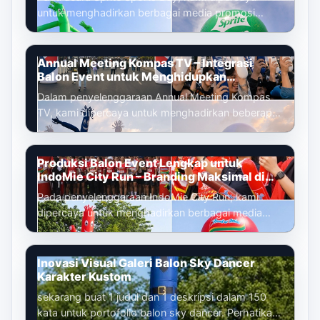
untuk menghadirkan berbagai media promosi
udara yang dirancang untuk memperkuat ident...
Annual Meeting Kompas TV – Integrasi
Balon Event untuk Menghidupkan
Pengalaman Peserta
Dalam penyelenggaraan Annual Meeting Kompas
TV, kami dipercaya untuk menghadirkan beberapa
media promosi udara yang tidak hanya be...
Produksi Balon Event Lengkap untuk
IndoMie City Run – Branding Maksimal di
Setiap Titik Acara
Pada penyelenggaraan IndoMie City Run, kami
dipercaya untuk menghadirkan berbagai media
promosi udara yang berfungsi sebagai eleme...
Inovasi Visual Galeri Balon Sky Dancer
Karakter Kustom
sekarang buat 1 judul dan 1 deskripsi dalam 150
kata untuk portofolio balon sky dancer. Perhatikan