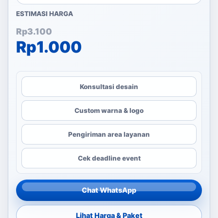
ESTIMASI HARGA
Harga aslinya adalah: Rp3
Harga saat ini adalah: Rp1
Rp
3.100
Rp
1.000
Konsultasi desain
Custom warna & logo
Pengiriman area layanan
Cek deadline event
Chat WhatsApp
Lihat Harga & Paket