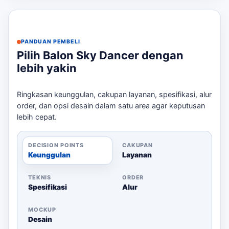
Penggerak Efisien:
Menggunakan blower yang
membutuhkan daya listrik, sehingga perlu
diperhatikan ketersediaan listrik di lokasi.
PANDUAN PEMBELI
Estimasi Produksi:
Proses produksi memakan
Pilih Balon Sky Dancer dengan
waktu 5-10 hari kerja, jadi pastikan untuk
lebih yakin
memesan lebih awal.
Ringkasan keunggulan, cakupan layanan, spesifikasi, alur
Checklist Sebelum Memesan
order, dan opsi desain dalam satu area agar keputusan
lebih cepat.
Berikut adalah beberapa hal yang perlu Anda perhatikan
sebelum memesan balon sky dancer:
DECISION POINTS
CAKUPAN
Pastikan lokasi pemasangan memiliki ruang
Keunggulan
Layanan
yang cukup untuk tinggi balon.
Cek ketersediaan sumber listrik atau
TEKNIS
ORDER
Spesifikasi
Alur
pertimbangkan opsi generator jika lokasi tidak
terhubung PLN.
MOCKUP
Siapkan file desain logo dalam format yang
Desain