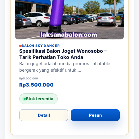
BALON SKY DANCER
Spesifikasi Balon Joget Wonosobo –
Tarik Perhatian Toko Anda
Balon joget adalah media promosi inflatable
bergerak yang efektif untuk ...
Harga aslinya adalah: Rp5.000.000.
Harga saat ini adalah: Rp3.500.000.
Rp
5.000.000
Rp
3.500.000
Stok tersedia
Detail
Pesan