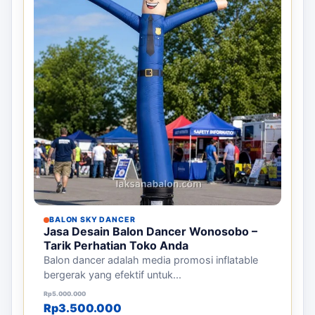
BALON SKY DANCER
Jasa Desain Balon Dancer Wonosobo –
Tarik Perhatian Toko Anda
Balon dancer adalah media promosi inflatable
bergerak yang efektif untuk...
Harga aslinya adalah: Rp5.000.000.
Harga saat ini adalah: Rp3.500.000.
Rp
5.000.000
Rp
3.500.000