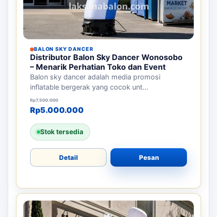
BALON SKY DANCER
Distributor Balon Sky Dancer Wonosobo
– Menarik Perhatian Toko dan Event
Balon sky dancer adalah media promosi
inflatable bergerak yang cocok unt...
Harga aslinya adalah: Rp7.500.000.
Harga saat ini adalah: Rp5.000.000.
Rp
7.500.000
Rp
5.000.000
Stok tersedia
Detail
Pesan