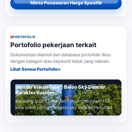
Minta Penawaran Harga Spesifik
PORTOFOLIO
Portofolio pekerjaan terkait
Dokumentasi diambil dari database portofolio Woo
dengan kategori atau keyword induk yang relevan.
Lihat Semua Portofolio
Inovasi Visual Galeri Balon Sky Dancer
Karakter Kustom
sekarang buat 1 judul dan 1 deskripsi dalam 150
kata untuk portofolio balon sky dancer. Perhatikan
bahwa kita sudah membuat banyak...