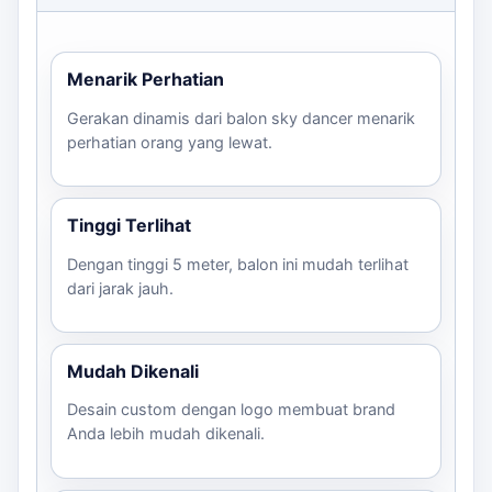
sesuai.
Tentukan arah hadap balon agar terlihat jelas
dari jalan.
Menarik Perhatian
Informasikan deadline pemasangan dan lokasi
pengiriman.
Gerakan dinamis dari balon sky dancer menarik
perhatian orang yang lewat.
Dengan mempertimbangkan faktor-faktor di atas, Anda
dapat memastikan bahwa balon sky dancer Anda akan
berfungsi maksimal dalam menarik perhatian pelanggan.
Tinggi Terlihat
Untuk pertanyaan lebih lanjut dan estimasi harga, jangan
ragu untuk
menghubungi kami
.
Dengan tinggi 5 meter, balon ini mudah terlihat
dari jarak jauh.
Mudah Dikenali
Desain custom dengan logo membuat brand
Anda lebih mudah dikenali.