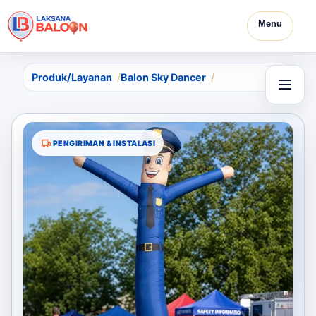
Menu
Produk/Layanan
Balon Sky Dancer
PENGIRIMAN & INSTALASI