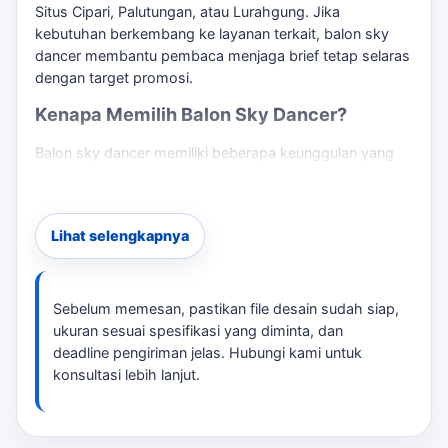
Situs Cipari, Palutungan, atau Lurahgung. Jika
kebutuhan berkembang ke layanan terkait,
balon sky
dancer
membantu pembaca menjaga brief tetap selaras
dengan target promosi.
Kenapa Memilih Balon Sky Dancer?
Balon sky dancer memiliki beberapa keunggulan yang
membuatnya ideal untuk berbagai acara, termasuk
grand opening, promosi di SPBU, atau festival outdoor:
Jika kebutuhan berkembang ke layanan terkait,
Laksana
Lihat selengkapnya
Balon Kuningan
membantu pembaca menjaga brief
tetap selaras dengan target promosi.
Ukuran yang Menarik:
Tersedia dalam berbagai
Sebelum memesan, pastikan file desain sudah siap,
ukuran, seperti 5 meter, yang terlihat jelas dari
ukuran sesuai spesifikasi yang diminta, dan
deadline pengiriman jelas. Hubungi kami untuk
jarak jauh.
konsultasi lebih lanjut.
Desain Custom:
Anda dapat menambahkan logo
atau teks sesuai spesifikasi yang diminta
promosi Anda.