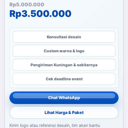
Harga aslinya adalah: Rp
Harga saat ini adalah: Rp
Rp
5.000.000
Rp
3.500.000
Konsultasi desain
Custom warna & logo
Pengiriman Kuningan & sekitarnya
Cek deadline event
Chat WhatsApp
Lihat Harga & Paket
Kirim logo atau referensi desain, tim akan bantu