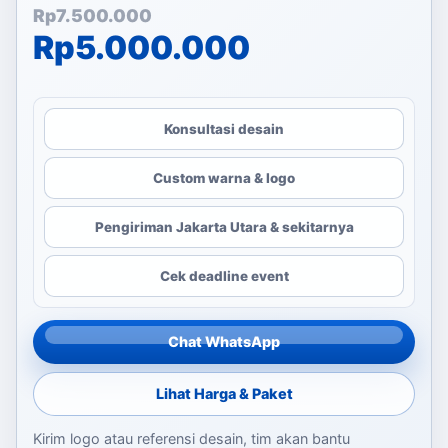
Harga aslinya adalah: Rp
Harga saat ini adalah: Rp
Rp
7.500.000
Rp
5.000.000
Konsultasi desain
Custom warna & logo
Pengiriman Jakarta Utara & sekitarnya
Cek deadline event
Chat WhatsApp
Lihat Harga & Paket
Kirim logo atau referensi desain, tim akan bantu