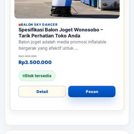
BALON SKY DANCER
Spesifikasi Balon Joget Wonosobo –
Tarik Perhatian Toko Anda
Balon joget adalah media promosi inflatable
bergerak yang efektif untuk ...
Harga aslinya adalah: Rp5.000.000.
Harga saat ini adalah: Rp3.500.000.
Rp
5.000.000
Rp
3.500.000
Stok tersedia
Detail
Pesan