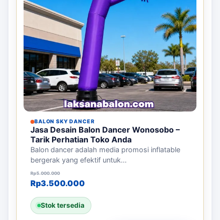
BALON SKY DANCER
Jasa Desain Balon Dancer Wonosobo –
Tarik Perhatian Toko Anda
Balon dancer adalah media promosi inflatable
bergerak yang efektif untuk...
Harga aslinya adalah: Rp5.000.000.
Harga saat ini adalah: Rp3.500.000.
Rp
5.000.000
Rp
3.500.000
Stok tersedia