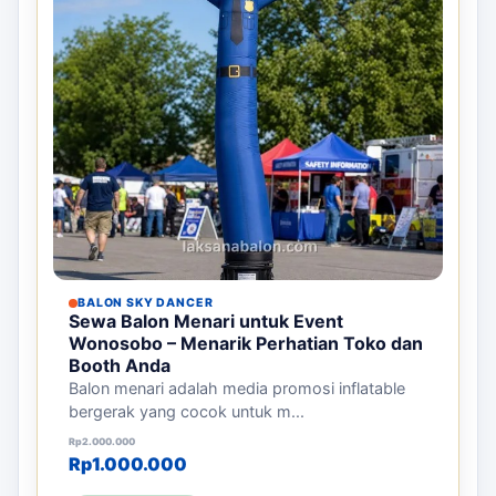
BALON SKY DANCER
Sewa Balon Menari untuk Event
Wonosobo – Menarik Perhatian Toko dan
Booth Anda
Balon menari adalah media promosi inflatable
bergerak yang cocok untuk m...
Harga aslinya adalah: Rp2.000.000.
Harga saat ini adalah: Rp1.000.000.
Rp
2.000.000
Rp
1.000.000