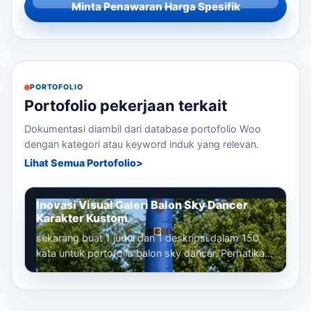
Minta Penawaran Harga Spesifik
PORTOFOLIO
Portofolio pekerjaan terkait
Dokumentasi diambil dari database portofolio Woo
dengan kategori atau keyword induk yang relevan.
Lihat Semua Portofolio
Inovasi Visual Galeri Balon Sky Dancer
Karakter Kustom
sekarang buat 1 judul dan 1 deskripsi dalam 150
kata untuk portofolio balon sky dancer. Perhatikan
bahwa kita sudah membuat banyak...