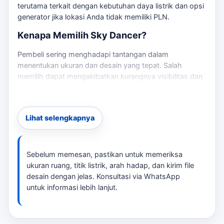
terutama terkait dengan kebutuhan daya listrik dan opsi
generator jika lokasi Anda tidak memiliki PLN.
Kenapa Memilih Sky Dancer?
Pembeli sering menghadapi tantangan dalam
menentukan ukuran dan desain yang tepat. Salah
memilih dapat mengakibatkan kurangnya visibilitas dan
dampak promosi yang tidak maksimal. Solusi kami
adalah memberikan konsultasi mendalam untuk
memastikan Anda mendapatkan produk yang sesuai
Lihat selengkapnya
dengan kebutuhan Anda. Jika kebutuhan berkembang
ke layanan terkait,
balon sky dancer
membantu
pembaca menjaga brief tetap selaras dengan target
promosi.
Sebelum memesan, pastikan untuk memeriksa
ukuran ruang, titik listrik, arah hadap, dan kirim file
Detail Pemesanan
desain dengan jelas. Konsultasi via WhatsApp
untuk informasi lebih lanjut.
Untuk memesan, Anda perlu memberikan informasi
seperti ukuran, desain logo, dan deadline. Kami juga
akan membantu Anda menentukan titik pemasangan
yang tepat agar sky dancer dapat berfungsi dengan