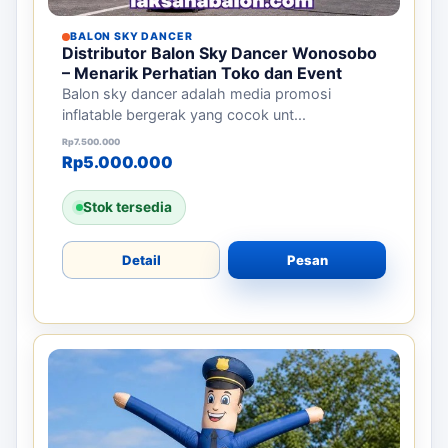
BALON SKY DANCER
Distributor Balon Sky Dancer Wonosobo
– Menarik Perhatian Toko dan Event
Balon sky dancer adalah media promosi
inflatable bergerak yang cocok unt...
Harga aslinya adalah: Rp7.500.000.
Harga saat ini adalah: Rp5.000.000.
Rp
7.500.000
Rp
5.000.000
Stok tersedia
Detail
Pesan