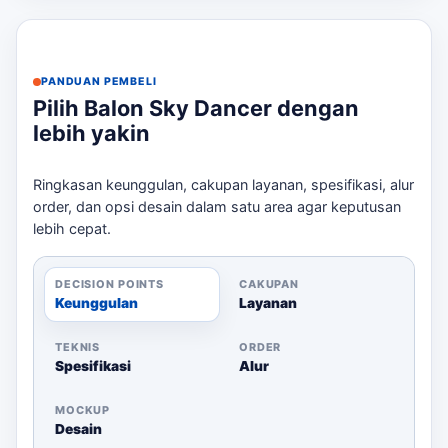
optimal. Berikut adalah langkah-langkah untuk
memesan: Sebagai pembanding internal,
Laksana Balon
Jakarta Utara
dapat dipakai untuk melihat opsi layanan
PANDUAN PEMBELI
lain sebelum finalisasi kebutuhan.
Pilih Balon Sky Dancer dengan
Konsultasi kebutuhan melalui WhatsApp.
lebih yakin
Pilih ukuran dan desain.
Kirim file logo dan brief event.
Ringkasan keunggulan, cakupan layanan, spesifikasi, alur
Konfirmasi harga dan waktu produksi.
order, dan opsi desain dalam satu area agar keputusan
lebih cepat.
Pengiriman dan pemasangan.
Dengan proses yang mudah ini, Anda akan
DECISION POINTS
CAKUPAN
mendapatkan sky dancer yang siap menarik perhatian
Keunggulan
Layanan
pelanggan Anda! Sebagai pembanding internal,
sewa
balon sky dancer Jakarta Utara
dapat dipakai untuk
TEKNIS
ORDER
melihat opsi layanan lain sebelum finalisasi kebutuhan.
Spesifikasi
Alur
MOCKUP
Desain