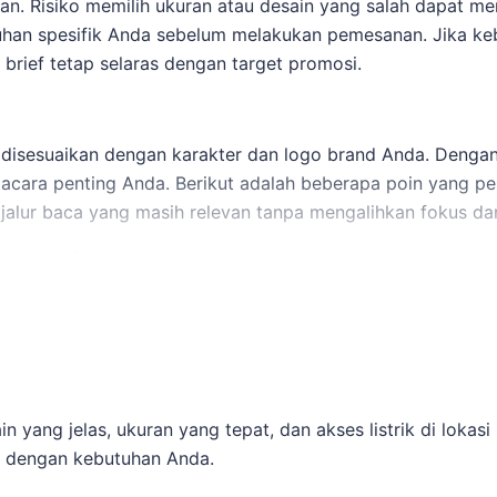
an. Risiko memilih ukuran atau desain yang salah dapat me
tuhan spesifik Anda sebelum melakukan pemesanan. Jika k
ief tetap selaras dengan target promosi.
 disesuaikan dengan karakter dan logo brand Anda. Dengan 
cara penting Anda. Berikut adalah beberapa poin yang pe
alur baca yang masih relevan tanpa mengalihkan fokus da
jauh dan di berbagai sudut pandang.
ntitas brand Anda.
wer dan ruang yang cukup untuk pemasangan.
 WhatsApp untuk mendiskusikan kebutuhan spesifik Anda 
 sky dancer Indramayu
dapat dipakai untuk melihat opsi lay
 yang jelas, ukuran yang tepat, dan akses listrik di lokas
i dengan kebutuhan Anda.