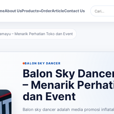
me
About Us
Products
Order
Article
Contact Us
Cari
ramayu – Menarik Perhatian Toko dan Event
BALON SKY DANCER
Balon Sky Dance
– Menarik Perhat
dan Event
Balon sky dancer adalah media promosi inflat