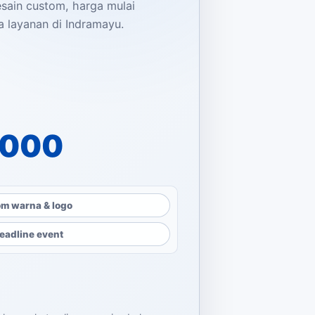
desain custom, harga mulai
a layanan di Indramayu.
alah: Rp7.500.000.
dalah: Rp5.000.000.
.000
m warna & logo
eadline event