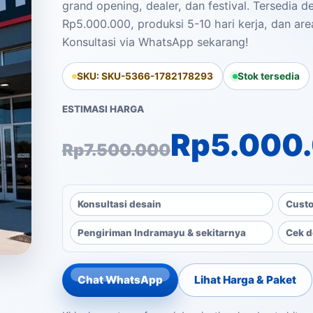
grand opening, dealer, dan festival. Tersedia 
Rp5.000.000, produksi 5-10 hari kerja, dan are
Konsultasi via WhatsApp sekarang!
SKU: SKU-5366-1782178293
Stok tersedia
ESTIMASI HARGA
Harga aslinya ad
Harga saat ini a
Rp
5.000
Rp
7.500.000
Konsultasi desain
Custo
Pengiriman Indramayu & sekitarnya
Cek d
Chat WhatsApp
Lihat Harga & Paket