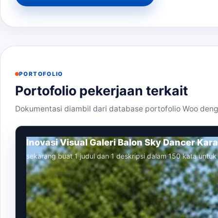
PORTOFOLIO
Portofolio pekerjaan terkait
Dokumentasi diambil dari database portofolio Woo deng
Inovasi Visual Galeri Balon Sky Dancer Kar
sekarang buat 1 judul dan 1 deskripsi dalam 150 kata untuk