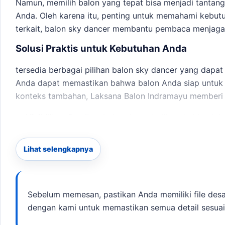
Namun, memilih balon yang tepat bisa menjadi tantang
Anda. Oleh karena itu, penting untuk memahami kebu
terkait,
balon sky dancer
membantu pembaca menjaga br
Solusi Praktis untuk Kebutuhan Anda
tersedia berbagai pilihan balon sky dancer yang dapat
Anda dapat memastikan bahwa balon Anda siap untuk a
konteks tambahan,
Laksana Balon Indramayu
memberi j
Visibilitas:
Pastikan balon dapat terlihat dari jarak 
Desain Custom:
Pilih desain yang mencerminkan ide
Pemasangan:
Pastikan ada akses listrik untuk blo
Lihat selengkapnya
Untuk memulai, Anda dapat menghubungi kami melalui
yang sesuai. Sebagai pembanding internal,
sewa balon
kebutuhan.
Sebelum memesan, pastikan Anda memiliki file desain
dengan kami untuk memastikan semua detail sesua