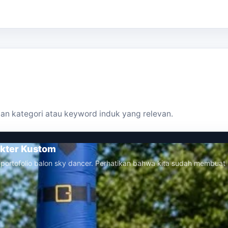
an kategori atau keyword induk yang relevan.
akter Kustom
 portofolio balon sky dancer. Perhatikan bahwa kita sudah membuat 