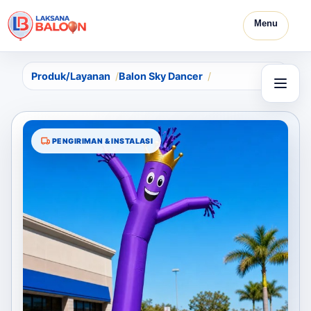
Menu
Produk/Layanan
Balon Sky Dancer
PENGIRIMAN & INSTALASI