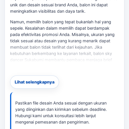
unik dan desain sesuai brand Anda, balon ini dapat
meningkatkan visibilitas dan daya tarik.
Namun, memilih balon yang tepat bukanlah hal yang
sepele. Kesalahan dalam memilih dapat berdampak
pada efektivitas promosi Anda. Misalnya, ukuran yang
tidak sesuai atau desain yang kurang menarik dapat
membuat balon tidak terlihat dari kejauhan. Jika
kebutuhan berkembang ke layanan terkait,
balon sky
dancer Sukabumi
membantu pembaca menjaga brief
tetap selaras dengan target promosi.
Oleh karena itu, penting untuk memahami kebutuhan
Lihat selengkapnya
spesifik Anda sebelum memesan. Jika kebutuhan
berkembang ke layanan terkait,
paket sewa balon
menari Sukabumi
membantu pembaca menjaga brief
tetap selaras dengan target promosi.
Pastikan file desain Anda sesuai dengan ukuran
yang diinginkan dan kirimkan sebelum deadline.
Solusi Praktis
Hubungi kami untuk konsultasi lebih lanjut
mengenai pemesanan dan pengiriman.
tersedia balon sky dancer karakter dengan tinggi 6