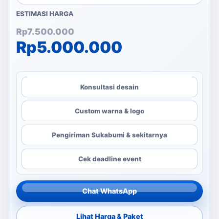
ESTIMASI HARGA
Harga aslinya adalah: Rp
Harga saat ini adalah: Rp
Rp
7.500.000
Rp
5.000.000
Konsultasi desain
Custom warna & logo
Pengiriman Sukabumi & sekitarnya
Cek deadline event
Chat WhatsApp
Lihat Harga & Paket