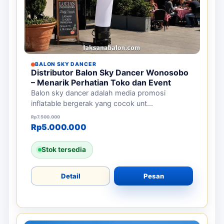
BALON SKY DANCER
Distributor Balon Sky Dancer Wonosobo
– Menarik Perhatian Toko dan Event
Balon sky dancer adalah media promosi
inflatable bergerak yang cocok unt...
Harga aslinya adalah: Rp7.500.000.
Harga saat ini adalah: Rp5.000.000.
Rp
7.500.000
Rp
5.000.000
Stok tersedia
Detail
Pesan