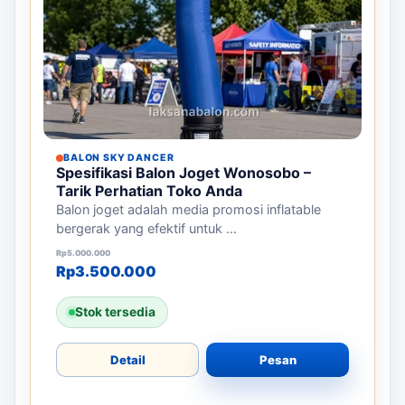
BALON SKY DANCER
Spesifikasi Balon Joget Wonosobo –
Tarik Perhatian Toko Anda
Balon joget adalah media promosi inflatable
bergerak yang efektif untuk ...
Harga aslinya adalah: Rp5.000.000.
Harga saat ini adalah: Rp3.500.000.
Rp
5.000.000
Rp
3.500.000
Stok tersedia
Detail
Pesan