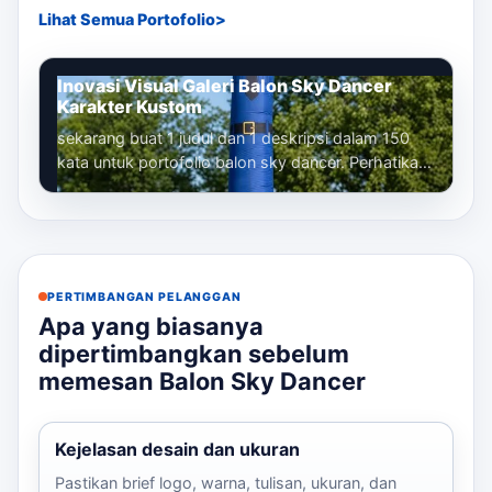
Lihat Semua Portofolio
Inovasi Visual Galeri Balon Sky Dancer
Karakter Kustom
sekarang buat 1 judul dan 1 deskripsi dalam 150
kata untuk portofolio balon sky dancer. Perhatikan
bahwa kita sudah membuat banyak...
PERTIMBANGAN PELANGGAN
Apa yang biasanya
dipertimbangkan sebelum
memesan Balon Sky Dancer
Kejelasan desain dan ukuran
Pastikan brief logo, warna, tulisan, ukuran, dan