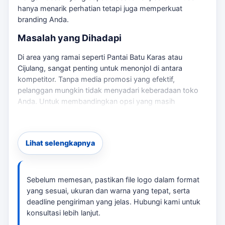
hanya menarik perhatian tetapi juga memperkuat
branding Anda.
Masalah yang Dihadapi
Di area yang ramai seperti Pantai Batu Karas atau
Cijulang, sangat penting untuk menonjol di antara
kompetitor. Tanpa media promosi yang efektif,
pelanggan mungkin tidak menyadari keberadaan toko
Anda. Untuk membandingkan opsi yang masih
berdekatan,
balon sky dancer Pangandaran
bisa
menjadi rujukan sebelum menentukan ukuran, desain,
dan jadwal.
Lihat selengkapnya
Risiko Jika Salah Memilih
Memilih media promosi yang tidak sesuai dapat
Sebelum memesan, pastikan file logo dalam format
mengakibatkan kurangnya visibilitas dan dampak
yang sesuai, ukuran dan warna yang tepat, serta
negatif pada penjualan. Oleh karena itu, penting untuk
deadline pengiriman yang jelas. Hubungi kami untuk
memilih balon yang tepat dengan ukuran dan desain
konsultasi lebih lanjut.
yang sesuai.