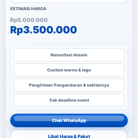
ESTIMASI HARGA
Harga aslinya adalah: Rp
Harga saat ini adalah: Rp
Rp
5.000.000
Rp
3.500.000
Konsultasi desain
Custom warna & logo
Pengiriman Pangandaran & sekitarnya
Cek deadline event
Chat WhatsApp
Lihat Harga & Paket