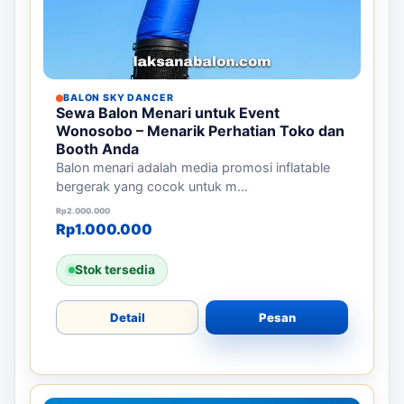
BALON SKY DANCER
Sewa Balon Menari untuk Event
Wonosobo – Menarik Perhatian Toko dan
Booth Anda
Balon menari adalah media promosi inflatable
bergerak yang cocok untuk m...
Harga aslinya adalah: Rp2.000.000.
Harga saat ini adalah: Rp1.000.000.
Rp
2.000.000
Rp
1.000.000
Stok tersedia
Detail
Pesan