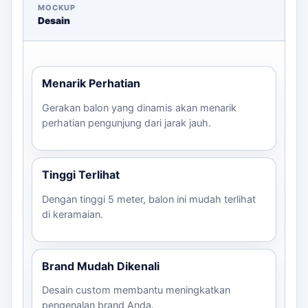
MOCKUP
Checklist Sebelum Memesan
Desain
Ukuran dan desain balon
Ketersediaan listrik di lokasi
Menarik Perhatian
Arah hadap dan titik pemasangan
File desain/logo yang perlu dikirim
Gerakan balon yang dinamis akan menarik
Deadline pengiriman
perhatian pengunjung dari jarak jauh.
Hubungi kami melalui WhatsApp untuk meminta
estimasi harga dan mendiskusikan kebutuhan Anda
Tinggi Terlihat
lebih lanjut.
Dengan tinggi 5 meter, balon ini mudah terlihat
di keramaian.
Brand Mudah Dikenali
Desain custom membantu meningkatkan
pengenalan brand Anda.