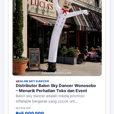
BALON SKY DANCER
Distributor Balon Sky Dancer Wonosobo
– Menarik Perhatian Toko dan Event
Balon sky dancer adalah media promosi
inflatable bergerak yang cocok unt...
Harga aslinya adalah: Rp7.500.000.
Harga saat ini adalah: Rp5.000.000.
Rp
7.500.000
Rp
5.000.000