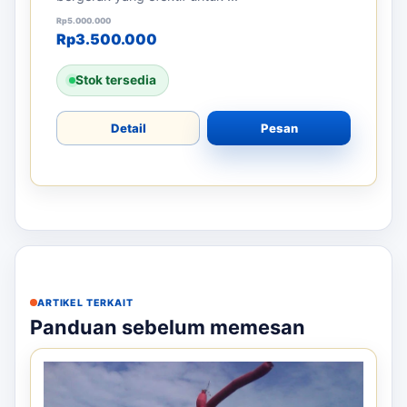
Harga aslinya adalah: Rp5.000.000.
Harga saat ini adalah: Rp3.500.000.
Rp
5.000.000
Rp
3.500.000
Stok tersedia
Detail
Pesan
ARTIKEL TERKAIT
Panduan sebelum memesan