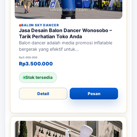
BALON SKY DANCER
Jasa Desain Balon Dancer Wonosobo –
Tarik Perhatian Toko Anda
Balon dancer adalah media promosi inflatable
bergerak yang efektif untuk...
Harga aslinya adalah: Rp5.000.000.
Harga saat ini adalah: Rp3.500.000.
Rp
5.000.000
Rp
3.500.000
Stok tersedia
Detail
Pesan