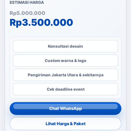
ESTIMASI HARGA
Harga aslinya adalah: Rp
Harga saat ini adalah: Rp
Rp
5.000.000
Rp
3.500.000
Konsultasi desain
Custom warna & logo
Pengiriman Jakarta Utara & sekitarnya
Cek deadline event
Chat WhatsApp
Lihat Harga & Paket