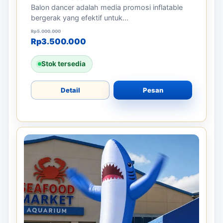
Balon dancer adalah media promosi inflatable
bergerak yang efektif untuk...
Harga aslinya adalah: Rp5.000.000.
Harga saat ini adalah: Rp3.500.000.
Rp
5.000.000
Rp
3.500.000
Stok tersedia
Detail
Pesan