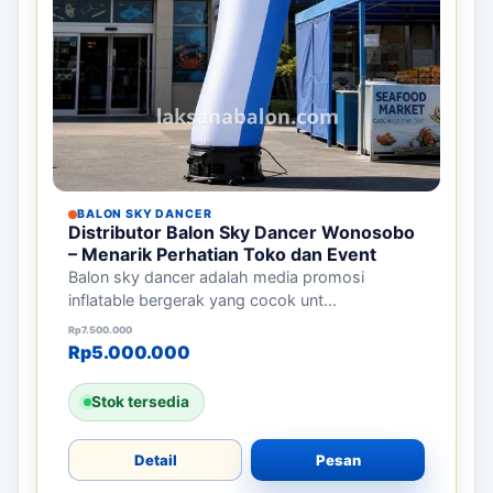
BALON SKY DANCER
Distributor Balon Sky Dancer Wonosobo
– Menarik Perhatian Toko dan Event
Balon sky dancer adalah media promosi
inflatable bergerak yang cocok unt...
Harga aslinya adalah: Rp7.500.000.
Harga saat ini adalah: Rp5.000.000.
Rp
7.500.000
Rp
5.000.000
Stok tersedia
Detail
Pesan