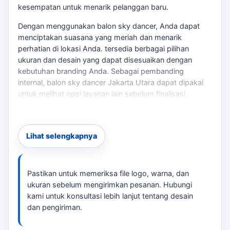
kesempatan untuk menarik pelanggan baru.
Dengan menggunakan balon sky dancer, Anda dapat
menciptakan suasana yang meriah dan menarik
perhatian di lokasi Anda. tersedia berbagai pilihan
ukuran dan desain yang dapat disesuaikan dengan
kebutuhan branding Anda. Sebagai pembanding
internal,
balon sky dancer Jakarta Utara
dapat dipakai
untuk melihat opsi layanan lain sebelum finalisasi
kebutuhan.
Kenapa Memilih Sky Dancer?
Lihat selengkapnya
Sky dancer kami terbuat dari bahan kain parasut/nylon
inflatable yang tahan lama dan dapat menahan cuaca.
Dengan tinggi 5 meter, balon ini mudah terlihat dari jarak
Pastikan untuk memeriksa file logo, warna, dan
jauh, sehingga cocok untuk acara grand opening,
ukuran sebelum mengirimkan pesanan. Hubungi
dealer, SPBU, dan promosi outdoor lainnya. Jika
kami untuk konsultasi lebih lanjut tentang desain
kebutuhan berkembang ke layanan terkait,
paket sewa
dan pengiriman.
balon menari Jakarta Utara
membantu pembaca
menjaga brief tetap selaras dengan target promosi.