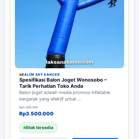
BALON SKY DANCER
Spesifikasi Balon Joget Wonosobo –
Tarik Perhatian Toko Anda
Balon joget adalah media promosi inflatable
bergerak yang efektif untuk ...
Harga aslinya adalah: Rp5.000.000.
Harga saat ini adalah: Rp3.500.000.
Rp
5.000.000
Rp
3.500.000
Stok tersedia