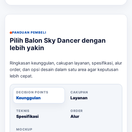
Proses Pemesanan
Berikut adalah langkah-langkah untuk memesan sky
dancer: Untuk konteks tambahan,
jasa rental balon sky
dancer Jakarta Utara
memberi jalur baca yang masih
PANDUAN PEMBELI
relevan tanpa mengalihkan fokus dari kebutuhan utama.
Pilih Balon Sky Dancer dengan
lebih yakin
Konsultasi tentang desain dan ukuran yang
diinginkan.
Ringkasan keunggulan, cakupan layanan, spesifikasi, alur
Kirim file logo atau desain yang ingin
order, dan opsi desain dalam satu area agar keputusan
digunakan.
lebih cepat.
Konfirmasi harga dan estimasi waktu
produksi.
DECISION POINTS
CAKUPAN
Melakukan pembayaran dan konfirmasi
Keunggulan
Layanan
pengiriman.
Menunggu balon siap dan dikirim ke lokasi
TEKNIS
ORDER
Spesifikasi
Alur
Anda.
Spesifikasi dan Kualitas
MOCKUP