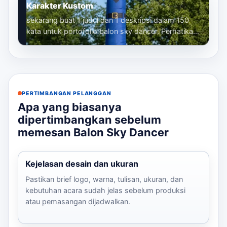
Karakter Kustom
sekarang buat 1 judul dan 1 deskripsi dalam 150
kata untuk portofolio balon sky dancer. Perhatikan
bahwa kita sudah membuat banyak...
PERTIMBANGAN PELANGGAN
Apa yang biasanya
dipertimbangkan sebelum
memesan Balon Sky Dancer
Kejelasan desain dan ukuran
Pastikan brief logo, warna, tulisan, ukuran, dan
kebutuhan acara sudah jelas sebelum produksi
atau pemasangan dijadwalkan.