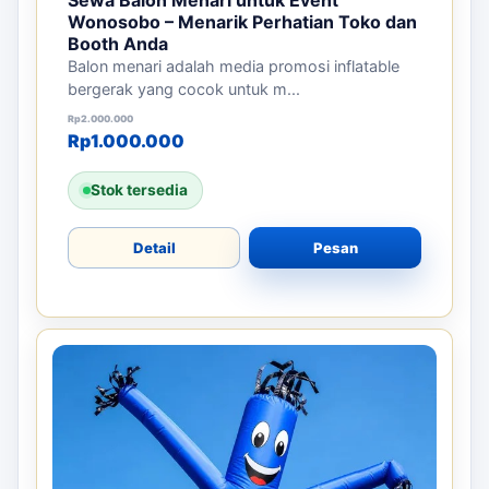
Sewa Balon Menari untuk Event
Wonosobo – Menarik Perhatian Toko dan
Booth Anda
Balon menari adalah media promosi inflatable
bergerak yang cocok untuk m...
Harga aslinya adalah: Rp2.000.000.
Harga saat ini adalah: Rp1.000.000.
Rp
2.000.000
Rp
1.000.000
Stok tersedia
Detail
Pesan