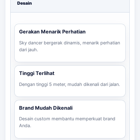
Desain
Kami memastikan setiap produk yang kami buat melalui
proses kontrol kualitas yang ketat. Pastikan untuk
memeriksa ruang tinggi, titik listrik, dan arah hadap saat
memesan. Hubungi kami untuk mendapatkan bantuan
Gerakan Menarik Perhatian
lebih lanjut.
Sky dancer bergerak dinamis, menarik perhatian
dari jauh.
Tinggi Terlihat
Dengan tinggi 5 meter, mudah dikenali dari jalan.
Brand Mudah Dikenali
Desain custom membantu memperkuat brand
Anda.