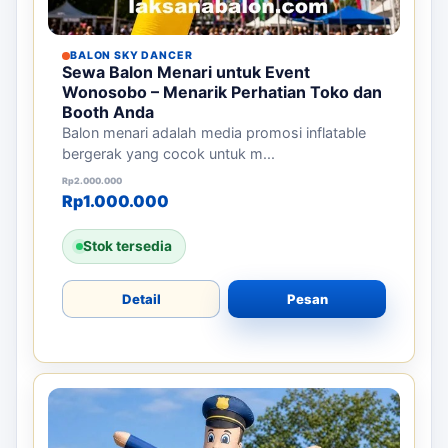
BALON SKY DANCER
Sewa Balon Menari untuk Event
Wonosobo – Menarik Perhatian Toko dan
Booth Anda
Balon menari adalah media promosi inflatable
bergerak yang cocok untuk m...
Harga aslinya adalah: Rp2.000.000.
Harga saat ini adalah: Rp1.000.000.
Rp
2.000.000
Rp
1.000.000
Stok tersedia
Detail
Pesan