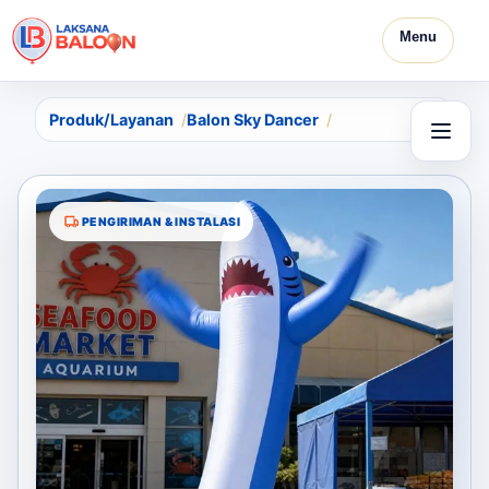
Menu
Produk/Layanan
Balon Sky Dancer
PENGIRIMAN & INSTALASI