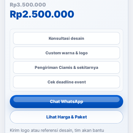
Harga aslinya adalah: Rp
Harga saat ini adalah: Rp
Rp
3.500.000
Rp
2.500.000
Konsultasi desain
Custom warna & logo
Pengiriman Ciamis & sekitarnya
Cek deadline event
Chat WhatsApp
Lihat Harga & Paket
Kirim logo atau referensi desain, tim akan bantu