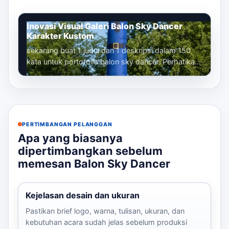
Inovasi Visual Galeri Balon Sky Dancer
Karakter Kustom
sekarang buat 1 judul dan 1 deskripsi dalam 150
kata untuk portofolio balon sky dancer. Perhatikan
bahwa kita sudah membuat banyak...
PERTIMBANGAN PELANGGAN
Apa yang biasanya
dipertimbangkan sebelum
memesan Balon Sky Dancer
Kejelasan desain dan ukuran
Pastikan brief logo, warna, tulisan, ukuran, dan
kebutuhan acara sudah jelas sebelum produksi