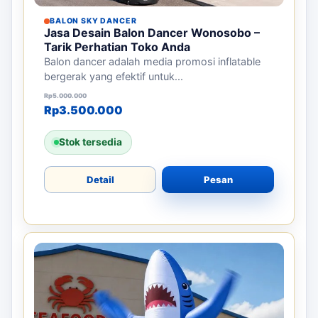
BALON SKY DANCER
Jasa Desain Balon Dancer Wonosobo –
Tarik Perhatian Toko Anda
Balon dancer adalah media promosi inflatable
bergerak yang efektif untuk...
Harga aslinya adalah: Rp5.000.000.
Harga saat ini adalah: Rp3.500.000.
Rp
5.000.000
Rp
3.500.000
Stok tersedia
Detail
Pesan