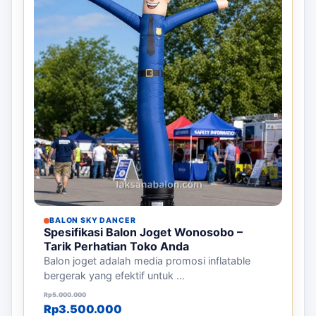
BALON SKY DANCER
Spesifikasi Balon Joget Wonosobo –
Tarik Perhatian Toko Anda
Balon joget adalah media promosi inflatable
bergerak yang efektif untuk ...
Harga aslinya adalah: Rp5.000.000.
Harga saat ini adalah: Rp3.500.000.
Rp
5.000.000
Rp
3.500.000