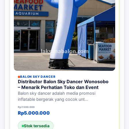
BALON SKY DANCER
Distributor Balon Sky Dancer Wonosobo
– Menarik Perhatian Toko dan Event
Balon sky dancer adalah media promosi
inflatable bergerak yang cocok unt...
Harga aslinya adalah: Rp7.500.000.
Harga saat ini adalah: Rp5.000.000.
Rp
7.500.000
Rp
5.000.000
Stok tersedia