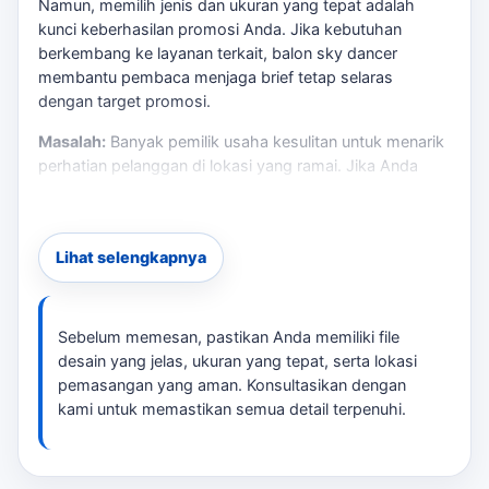
Namun, memilih jenis dan ukuran yang tepat adalah
kunci keberhasilan promosi Anda. Jika kebutuhan
berkembang ke layanan terkait,
balon sky dancer
membantu pembaca menjaga brief tetap selaras
dengan target promosi.
Masalah:
Banyak pemilik usaha kesulitan untuk menarik
perhatian pelanggan di lokasi yang ramai. Jika Anda
memilih balon yang tidak sesuai, bisa jadi pelanggan
tidak melihatnya sama sekali.
Risiko:
Salah memilih ukuran atau desain dapat
Lihat selengkapnya
membuat promosi Anda gagal. Pastikan Anda memilih
balon yang tidak hanya menarik, tetapi juga sesuai
dengan kebutuhan listrik dan ruang pemasangan. Untuk
Sebelum memesan, pastikan Anda memiliki file
membandingkan opsi yang masih berdekatan,
Laksana
desain yang jelas, ukuran yang tepat, serta lokasi
Balon Ciamis
bisa menjadi rujukan sebelum menentukan
pemasangan yang aman. Konsultasikan dengan
ukuran, desain, dan jadwal.
kami untuk memastikan semua detail terpenuhi.
Solusi:
Balon sky dancer kami hadir dalam berbagai
ukuran dan desain, serta dapat disesuaikan dengan logo
atau karakter yang Anda inginkan. Dengan tinggi 4