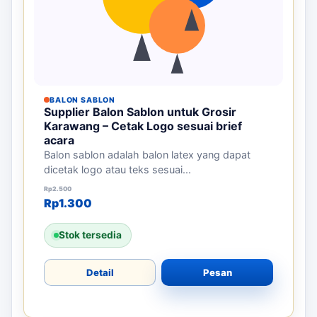
BALON SABLON
Supplier Balon Sablon untuk Grosir
Karawang – Cetak Logo sesuai brief
acara
Balon sablon adalah balon latex yang dapat
dicetak logo atau teks sesuai...
Harga aslinya adalah: Rp2.500.
Harga saat ini adalah: Rp1.300.
Rp
2.500
Rp
1.300
Stok tersedia
Detail
Pesan