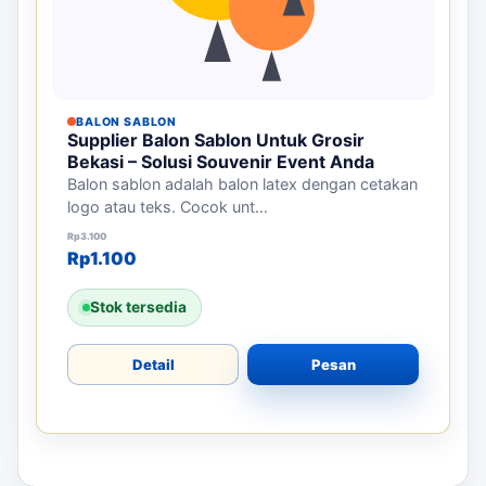
BALON SABLON
Supplier Balon Sablon Untuk Grosir
Bekasi – Solusi Souvenir Event Anda
Balon sablon adalah balon latex dengan cetakan
logo atau teks. Cocok unt...
Harga aslinya adalah: Rp3.100.
Harga saat ini adalah: Rp1.100.
Rp
3.100
Rp
1.100
Stok tersedia
Detail
Pesan