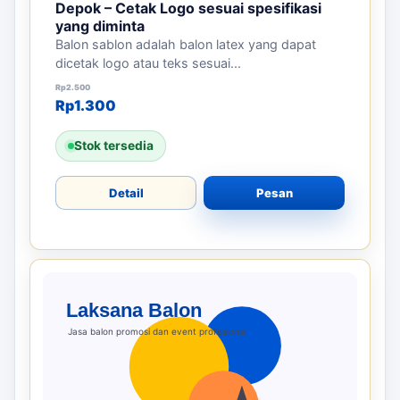
Depok – Cetak Logo sesuai spesifikasi
yang diminta
Balon sablon adalah balon latex yang dapat
dicetak logo atau teks sesuai...
Harga aslinya adalah: Rp2.500.
Harga saat ini adalah: Rp1.300.
Rp
2.500
Rp
1.300
Stok tersedia
Detail
Pesan