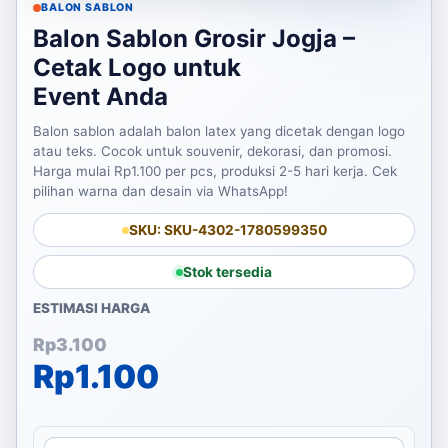
BALON SABLON
Balon Sablon Grosir Jogja –
Cetak Logo untuk
Event Anda
Balon sablon adalah balon latex yang dicetak dengan logo
atau teks. Cocok untuk souvenir, dekorasi, dan promosi.
Harga mulai Rp1.100 per pcs, produksi 2-5 hari kerja. Cek
pilihan warna dan desain via WhatsApp!
SKU: SKU-4302-1780599350
Stok tersedia
ESTIMASI HARGA
Harga aslinya adalah: Rp3
Harga saat ini adalah: Rp1
Rp
3.100
Rp
1.100