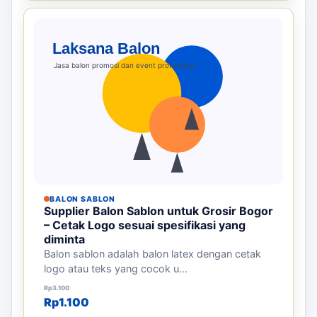
BALON SABLON
Supplier Balon Sablon untuk Grosir Bogor
– Cetak Logo sesuai spesifikasi yang
diminta
Balon sablon adalah balon latex dengan cetak
logo atau teks yang cocok u...
Harga aslinya adalah: Rp3.100.
Harga saat ini adalah: Rp1.100.
Rp
3.100
Rp
1.100