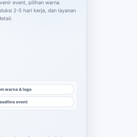
venir event, pilihan warna
uksi 2-5 hari kerja, dan layanan
etail.
alah: Rp3.100.
alah: Rp1.100.
m warna & logo
eadline event