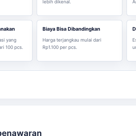
lebih dikenal.
A
anakan
Biaya Bisa Dibandingkan
D
asi yang
Harga terjangkau mulai dari
E
ari 100 pcs.
Rp1.100 per pcs.
u
 penawaran