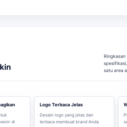
Ringkasan 
spesifikasi
kin
satu area 
bagikan
Logo Terbaca Jelas
W
ntuk
Desain logo yang jelas dan
P
venir di
terbaca membuat brand Anda
s