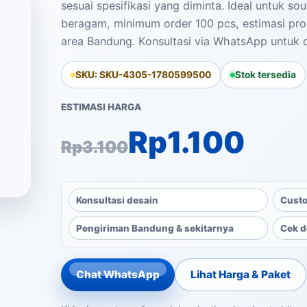
sesuai spesifikasi yang diminta. Ideal untuk sou
beragam, minimum order 100 pcs, estimasi prod
area Bandung. Konsultasi via WhatsApp untuk d
SKU: SKU-4305-1780599500
Stok tersedia
ESTIMASI HARGA
Harga aslinya ad
Harga saat ini ad
Rp
1.100
Rp
3.100
Konsultasi desain
Custo
Pengiriman Bandung & sekitarnya
Cek d
Chat WhatsApp
Lihat Harga & Paket