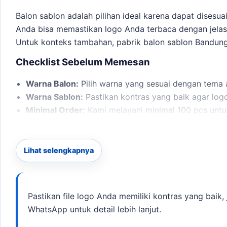
Balon sablon adalah pilihan ideal karena dapat dises
Anda bisa memastikan logo Anda terbaca dengan jelas,
Untuk konteks tambahan,
pabrik balon sablon Bandun
Checklist Sebelum Memesan
Warna Balon:
Pilih warna yang sesuai dengan tema 
Warna Sablon:
Pastikan kontras yang baik agar log
Minimal Order:
Kami melayani minimal 100 pcs untu
Deadline:
Estimasi produksi antara 2-5 hari kerja.
Langkah Pemesanan
Lihat selengkapnya
Untuk memulai pemesanan, Anda hanya perlu mengirimka
akan membantu Anda memastikan semuanya sesuai de
balon latex Bandung
bisa menjadi rujukan sebelum men
Pastikan file logo Anda memiliki kontras yang baik,
WhatsApp untuk detail lebih lanjut.