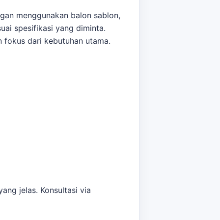
engan menggunakan balon sablon,
ai spesifikasi yang diminta.
 fokus dari kebutuhan utama.
 acara melalui WhatsApp. Kami
asih berdekatan,
cetak custom
ang jelas. Konsultasi via