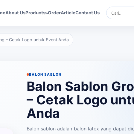
me
About Us
Products
Order
Article
Contact Us
Cari
ng – Cetak Logo untuk Event Anda
BALON SABLON
Balon Sablon Gr
– Cetak Logo unt
Anda
Balon sablon adalah balon latex yang dapat di