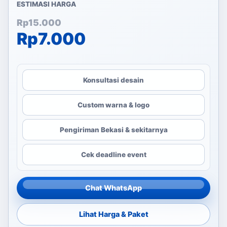
ESTIMASI HARGA
Harga aslinya adalah: Rp1
Harga saat ini adalah: Rp7
Rp
15.000
Rp
7.000
Konsultasi desain
Custom warna & logo
Pengiriman Bekasi & sekitarnya
Cek deadline event
Chat WhatsApp
Lihat Harga & Paket