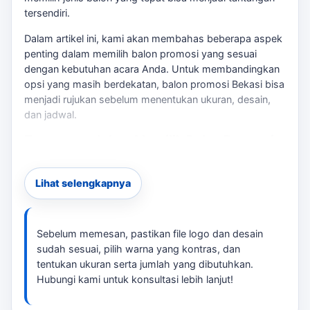
tersendiri.
Dalam artikel ini, kami akan membahas beberapa aspek
penting dalam memilih balon promosi yang sesuai
dengan kebutuhan acara Anda. Untuk membandingkan
opsi yang masih berdekatan,
balon promosi Bekasi
bisa
menjadi rujukan sebelum menentukan ukuran, desain,
dan jadwal.
Tantangan dalam Memilih Balon Promosi
Salah satu tantangan utama adalah menentukan jenis
balon yang cocok untuk lokasi dan jenis acara.
Lihat selengkapnya
Misalnya, balon tepuk sangat efektif untuk menarik
perhatian di konser atau acara outdoor, sementara
balon sablon lebih cocok untuk souvenir.
Sebelum memesan, pastikan file logo dan desain
sudah sesuai, pilih warna yang kontras, dan
Checklist Produksi Balon Promosi
tentukan ukuran serta jumlah yang dibutuhkan.
Hubungi kami untuk konsultasi lebih lanjut!
File logo dan desain yang jelas
Warna dan ukuran yang sesuai dengan tema