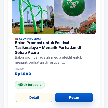
BALON PROMOSI
Balon Promosi untuk Festival
Tasikmalaya – Menarik Perhatian di
Setiap Acara
Balon promosi adalah media efektif untuk
menarik perhatian di festival. ...
Harga aslinya adalah: Rp3.100.
Harga saat ini adalah: Rp1.000.
Rp
3.100
Rp
1.000
Stok tersedia
Detail
Pesan