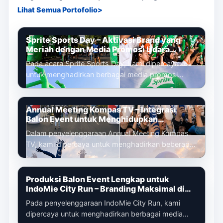
Lihat Semua Portofolio
Sprite Sports Day – Aktivasi Brand yang
Meriah dengan Media Promosi Udara
Terintegrasi
Pada acara Sprite Sports Day, kami dipercaya
untuk menghadirkan berbagai media promosi
udara yang dirancang untuk memperkuat ident...
Annual Meeting Kompas TV – Integrasi
Balon Event untuk Menghidupkan
Pengalaman Peserta
Dalam penyelenggaraan Annual Meeting Kompas
TV, kami dipercaya untuk menghadirkan beberapa
media promosi udara yang tidak hanya be...
Produksi Balon Event Lengkap untuk
IndoMie City Run – Branding Maksimal di
Setiap Titik Acara
Pada penyelenggaraan IndoMie City Run, kami
dipercaya untuk menghadirkan berbagai media