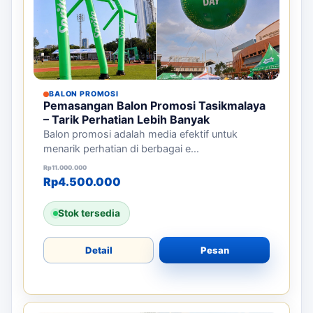
BALON PROMOSI
Pemasangan Balon Promosi Tasikmalaya
– Tarik Perhatian Lebih Banyak
Balon promosi adalah media efektif untuk
menarik perhatian di berbagai e...
Harga aslinya adalah: Rp11.000.000.
Harga saat ini adalah: Rp4.500.000.
Rp
11.000.000
Rp
4.500.000
Stok tersedia
Detail
Pesan