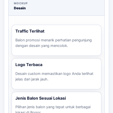
MOCKUP
Harga balon promosi paket mulai dari
Desain
Rp2.500.000/unit
, dengan estimasi harga yang dapat
bervariasi tergantung pada desain dan ukuran. tersedia
beberapa paket yang dapat Anda pilih sesuai spesifikasi
yang diminta.
Traffic Terlihat
Langkah Pemesanan
Balon promosi menarik perhatian pengunjung
dengan desain yang mencolok.
Kirim kebutuhan dan brief desain melalui
WhatsApp.
Pilih ukuran dan jumlah balon yang diinginkan.
Logo Terbaca
Kirim file logo dan desain yang ingin
digunakan.
Desain custom memastikan logo Anda terlihat
jelas dari jarak jauh.
Tentukan deadline dan lokasi pengiriman.
Konfirmasi pesanan dan lakukan pembayaran.
Untuk pertanyaan lebih lanjut, jangan ragu untuk
Jenis Balon Sesuai Lokasi
menghubungi kami.
Pilihan jenis balon yang tepat untuk berbagai
lokasi di Bogor.