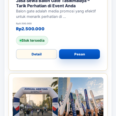
Jasa Sewa Balon Gate Tasikmalaya –
Tarik Perhatian di Event Anda
Balon gate adalah media promosi yang efektif
untuk menarik perhatian di ...
Harga aslinya adalah: Rp9.500.000.
Harga saat ini adalah: Rp2.500.000.
Rp
9.500.000
Rp
2.500.000
Stok tersedia
Detail
Pesan