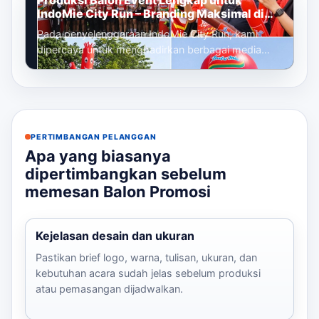
Produksi Balon Event Lengkap untuk
IndoMie City Run – Branding Maksimal di
Setiap Titik Acara
Pada penyelenggaraan IndoMie City Run, kami
dipercaya untuk menghadirkan berbagai media
promosi udara yang berfungsi sebagai eleme...
PERTIMBANGAN PELANGGAN
Apa yang biasanya
dipertimbangkan sebelum
memesan Balon Promosi
Kejelasan desain dan ukuran
Pastikan brief logo, warna, tulisan, ukuran, dan
kebutuhan acara sudah jelas sebelum produksi
atau pemasangan dijadwalkan.