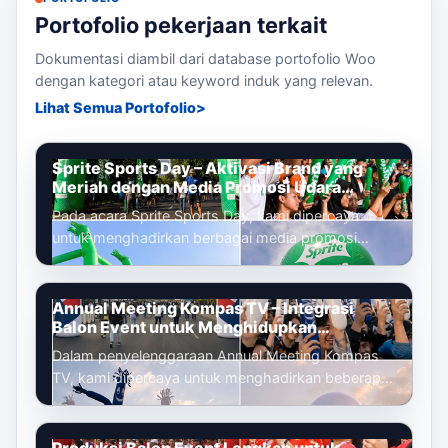
Portofolio pekerjaan terkait
Dokumentasi diambil dari database portofolio Woo
dengan kategori atau keyword induk yang relevan.
Lihat Semua Portofolio
Sprite Sports Day – Aktivasi Brand yang
Meriah dengan Media Promosi Udara
Terintegrasi
Pada acara Sprite Sports Day, kami dipercaya
untuk menghadirkan berbagai media promosi
udara yang dirancang untuk memperkuat ident...
Annual Meeting Kompas TV – Integrasi
Balon Event untuk Menghidupkan
Pengalaman Peserta
Dalam penyelenggaraan Annual Meeting Kompas
TV, kami dipercaya untuk menghadirkan beberapa
media promosi udara yang tidak hanya be...