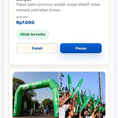
Paket balon promosi adalah solusi efektif untuk
menarik perhatian di eve...
Harga aslinya adalah: Rp15.000.
Harga saat ini adalah: Rp7.000.
Rp
15.000
Rp
7.000
Stok tersedia
Detail
Pesan