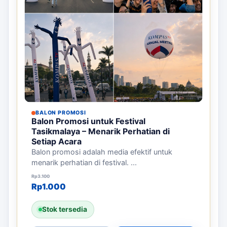
BALON PROMOSI
Balon Promosi untuk Festival
Tasikmalaya – Menarik Perhatian di
Setiap Acara
Balon promosi adalah media efektif untuk
menarik perhatian di festival. ...
Harga aslinya adalah: Rp3.100.
Harga saat ini adalah: Rp1.000.
Rp
3.100
Rp
1.000
Stok tersedia