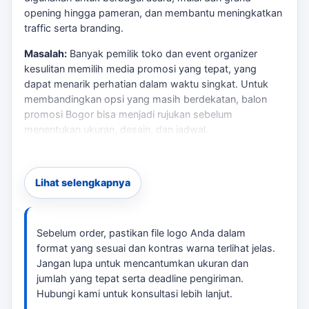
opening hingga pameran, dan membantu meningkatkan
traffic serta branding.
Masalah:
Banyak pemilik toko dan event organizer
kesulitan memilih media promosi yang tepat, yang
dapat menarik perhatian dalam waktu singkat. Untuk
membandingkan opsi yang masih berdekatan,
balon
promosi Bogor
bisa menjadi rujukan sebelum
menentukan ukuran, desain, dan jadwal.
Risiko:
Salah memilih jenis balon dapat mengakibatkan
biaya tinggi tanpa hasil yang diinginkan, seperti
Lihat selengkapnya
rendahnya visibilitas dan ketidakpuasan pelanggan.
Solusi:
Dengan berbagai pilihan balon, seperti balon
udara, sky dancer, dan balon gate, kami membantu
Sebelum order, pastikan file logo Anda dalam
Anda memilih yang paling sesuai dengan kebutuhan
format yang sesuai dan kontras warna terlihat jelas.
promosi Anda. Untuk konteks tambahan,
balon gate
Jangan lupa untuk mencantumkan ukuran dan
untuk event Bogor
memberi jalur baca yang masih
jumlah yang tepat serta deadline pengiriman.
relevan tanpa mengalihkan fokus dari kebutuhan utama.
Hubungi kami untuk konsultasi lebih lanjut.