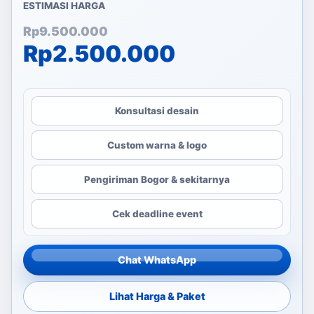
ESTIMASI HARGA
Harga aslinya adalah: Rp
Harga saat ini adalah: Rp
Rp
9.500.000
Rp
2.500.000
Konsultasi desain
Custom warna & logo
Pengiriman Bogor & sekitarnya
Cek deadline event
Chat WhatsApp
Lihat Harga & Paket