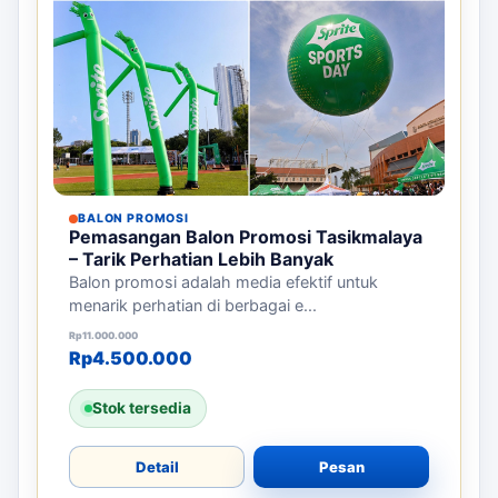
BALON PROMOSI
Pemasangan Balon Promosi Tasikmalaya
– Tarik Perhatian Lebih Banyak
Balon promosi adalah media efektif untuk
menarik perhatian di berbagai e...
Harga aslinya adalah: Rp11.000.000.
Harga saat ini adalah: Rp4.500.000.
Rp
11.000.000
Rp
4.500.000
Stok tersedia
Detail
Pesan