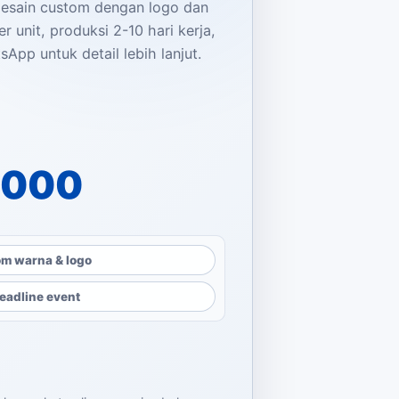
desain custom dengan logo dan
r unit, produksi 2-10 hari kerja,
sApp untuk detail lebih lanjut.
dalah: Rp9.500.000.
dalah: Rp2.500.000.
.000
m warna & logo
eadline event