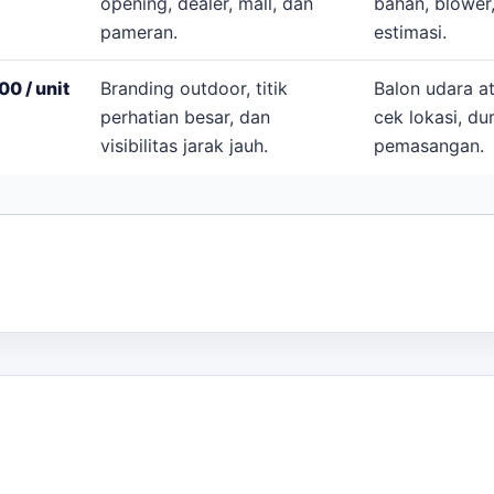
opening, dealer, mall, dan
bahan, blower
pameran.
estimasi.
0 / unit
Branding outdoor, titik
Balon udara a
perhatian besar, dan
cek lokasi, du
visibilitas jarak jauh.
pemasangan.