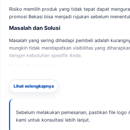
Risiko memilih produk yang tidak tepat dapat mengu
promosi Bekasi
bisa menjadi rujukan sebelum menentuk
Masalah dan Solusi
Masalah yang sering dihadapi pembeli adalah kurangnya
mungkin tidak mendapatkan visibilitas yang diharapka
dengan kebutuhan spesifik Anda.
Detail Pemesanan
Berikut adalah beberapa langkah yang dapat Anda ik
Lihat selengkapnya
gate untuk event Bekasi
bisa menjadi rujukan sebelum 
Identifikasi kebutuhan acara Anda: Jenis acara, lo
Pilih desain dan ukuran balon yang sesuai denga
Sebelum melakukan pemesanan, pastikan file logo A
Kirim file logo dan spesifikasi kepada kami untuk k
kami untuk konsultasi lebih lanjut.
Tentukan jumlah dan deadline pengiriman.
Konfirmasi pesanan dan lakukan pembayaran.