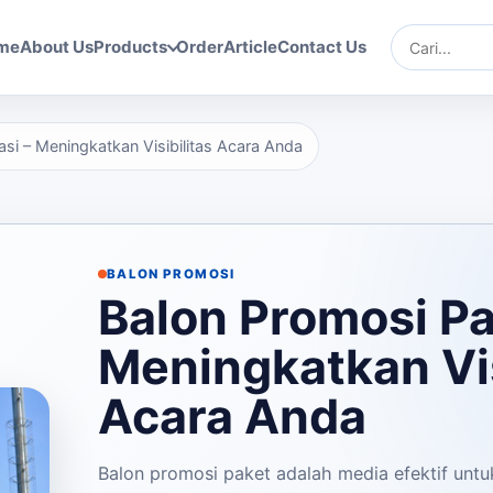
me
About Us
Products
Order
Article
Contact Us
Cari
si – Meningkatkan Visibilitas Acara Anda
BALON PROMOSI
Balon Promosi Pa
Meningkatkan Vis
Acara Anda
Balon promosi paket adalah media efektif untu