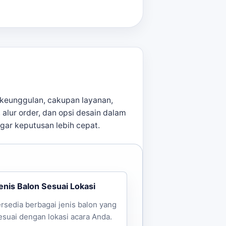
ntuk acara Anda. Dengan waktu
da. Untuk konteks tambahan,
han utama.
keunggulan, cakupan layanan,
setiap langkah pemesanan. Untuk
, alur order, dan opsi desain dalam
agar keputusan lebih cepat.
enis Balon Sesuai Lokasi
ersedia berbagai jenis balon yang
esuai dengan lokasi acara Anda.