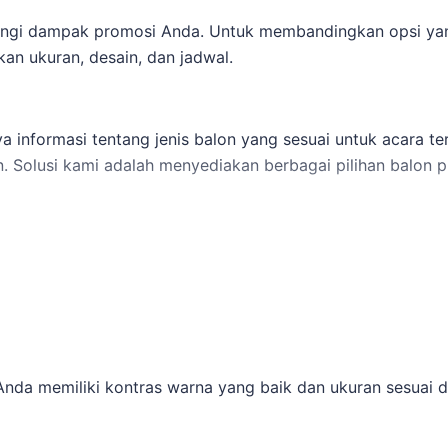
rangi dampak promosi Anda. Untuk membandingkan opsi ya
an ukuran, desain, dan jadwal.
 informasi tentang jenis balon yang sesuai untuk acara ter
n. Solusi kami adalah menyediakan berbagai pilihan balon 
uti untuk memesan balon promosi: Untuk membandingkan o
menentukan ukuran, desain, dan jadwal.
kasi, dan target audiens.
n branding Anda.
nda memiliki kontras warna yang baik dan ukuran sesuai d
onsultasi lebih lanjut.