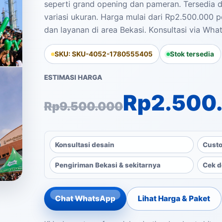
seperti grand opening dan pameran. Tersedia 
variasi ukuran. Harga mulai dari Rp2.500.000 pe
dan layanan di area Bekasi. Konsultasi via What
SKU: SKU-4052-1780555405
Stok tersedia
ESTIMASI HARGA
Harga aslinya a
Harga saat ini a
Rp
2.500
Rp
9.500.000
Konsultasi desain
Custo
Pengiriman Bekasi & sekitarnya
Cek d
Chat WhatsApp
Lihat Harga & Paket