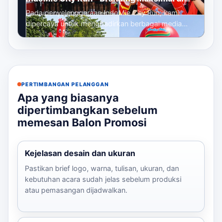
Setiap Titik Acara
Pada penyelenggaraan IndoMie City Run, kami
dipercaya untuk menghadirkan berbagai media
promosi udara yang berfungsi sebagai eleme...
PERTIMBANGAN PELANGGAN
Apa yang biasanya
dipertimbangkan sebelum
memesan Balon Promosi
Kejelasan desain dan ukuran
Pastikan brief logo, warna, tulisan, ukuran, dan
kebutuhan acara sudah jelas sebelum produksi
atau pemasangan dijadwalkan.