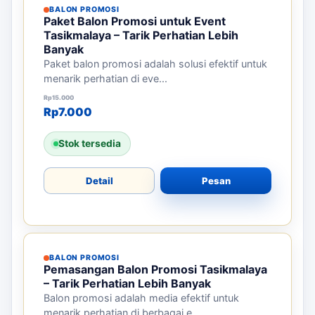
BALON PROMOSI
Paket Balon Promosi untuk Event
Tasikmalaya – Tarik Perhatian Lebih
Banyak
Paket balon promosi adalah solusi efektif untuk
menarik perhatian di eve...
Harga aslinya adalah: Rp15.000.
Harga saat ini adalah: Rp7.000.
Rp
15.000
Rp
7.000
Stok tersedia
Detail
Pesan
BALON PROMOSI
Pemasangan Balon Promosi Tasikmalaya
– Tarik Perhatian Lebih Banyak
Balon promosi adalah media efektif untuk
menarik perhatian di berbagai e...