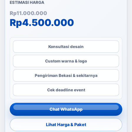
ESTIMASI HARGA
Harga aslinya adalah: Rp
Harga saat ini adalah: Rp
Rp
11.000.000
Rp
4.500.000
Konsultasi desain
Custom warna & logo
Pengiriman Bekasi & sekitarnya
Cek deadline event
Chat WhatsApp
Lihat Harga & Paket