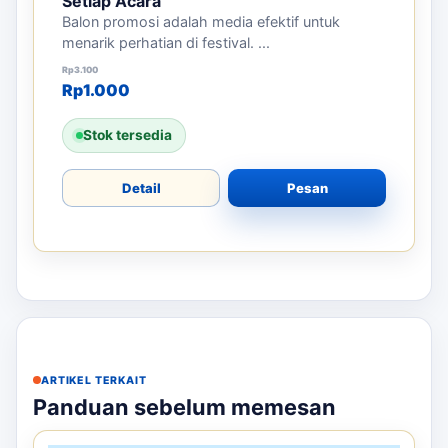
Setiap Acara
Balon promosi adalah media efektif untuk
menarik perhatian di festival. ...
Harga aslinya adalah: Rp3.100.
Harga saat ini adalah: Rp1.000.
Rp
3.100
Rp
1.000
Stok tersedia
Detail
Pesan
ARTIKEL TERKAIT
Panduan sebelum memesan