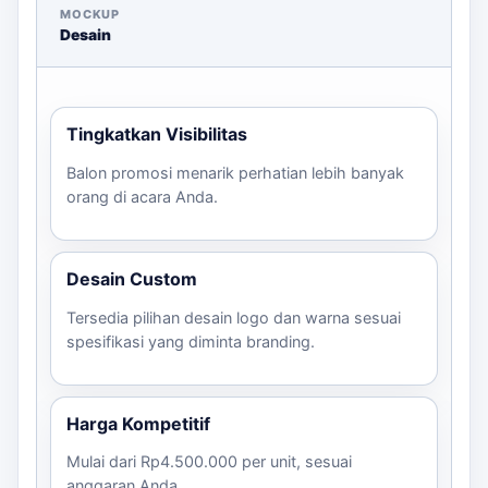
Berikut adalah beberapa opsi paket yang kami
MOCKUP
tawarkan:
Desain
Ukuran
Branding
Cocok
Keteran
Paket/Varian
atau
atau Material
untuk
Harg
Jumlah
Tingkatkan Visibilitas
Balon promosi menarik perhatian lebih banyak
Custom
Promosi
Balon Udara
Menyesuaikan
orang di acara Anda.
sesuai
event,
Mulai
Promosi
jenis balon
brief
campaign
Langkah Pemesanan
Desain Custom
Konsultasikan kebutuhan Anda melalui
Tersedia pilihan desain logo dan warna sesuai
spesifikasi yang diminta branding.
WhatsApp.
Kirim file desain logo dan brief acara.
Pilih ukuran dan jumlah balon yang diinginkan.
Harga Kompetitif
Konfirmasi estimasi harga dan waktu
produksi.
Mulai dari Rp4.500.000 per unit, sesuai
anggaran Anda.
Proses produksi dan pengiriman akan segera