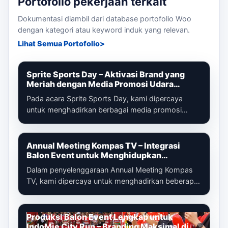
Portofolio pekerjaan terkait
Dokumentasi diambil dari database portofolio Woo
dengan kategori atau keyword induk yang relevan.
Lihat Semua Portofolio
Sprite Sports Day – Aktivasi Brand yang
Meriah dengan Media Promosi Udara
Terintegrasi
Pada acara Sprite Sports Day, kami dipercaya
untuk menghadirkan berbagai media promosi
udara yang dirancang untuk memperkuat ident...
Annual Meeting Kompas TV – Integrasi
Balon Event untuk Menghidupkan
Pengalaman Peserta
Dalam penyelenggaraan Annual Meeting Kompas
TV, kami dipercaya untuk menghadirkan beberapa
media promosi udara yang tidak hanya be...
Produksi Balon Event Lengkap untuk
IndoMie City Run – Branding Maksimal di