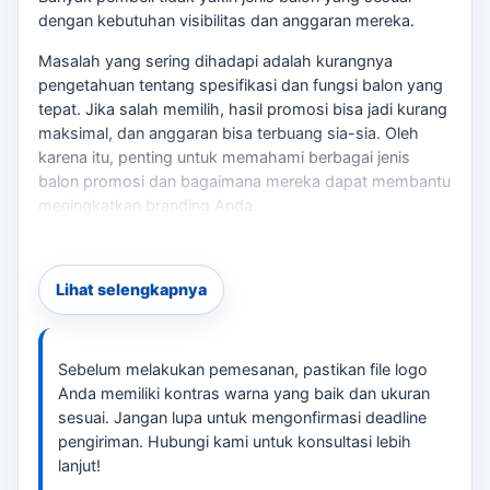
dengan kebutuhan visibilitas dan anggaran mereka.
Masalah yang sering dihadapi adalah kurangnya
pengetahuan tentang spesifikasi dan fungsi balon yang
tepat. Jika salah memilih, hasil promosi bisa jadi kurang
maksimal, dan anggaran bisa terbuang sia-sia. Oleh
karena itu, penting untuk memahami berbagai jenis
balon promosi dan bagaimana mereka dapat membantu
meningkatkan branding Anda.
Solusi kami adalah menyediakan berbagai jenis balon
promosi yang dapat disesuaikan dengan kebutuhan
Lihat selengkapnya
acara Anda. Dengan pengalaman kami di Jatisampurna
dan Summarecon Bekasi, kami dapat dihubungi untuk
Anda memilih jenis balon yang paling sesuai. Untuk
membandingkan opsi yang masih berdekatan,
balon
Sebelum melakukan pemesanan, pastikan file logo
promosi Bekasi
bisa menjadi rujukan sebelum
Anda memiliki kontras warna yang baik dan ukuran
menentukan ukuran, desain, dan jadwal.
sesuai. Jangan lupa untuk mengonfirmasi deadline
pengiriman. Hubungi kami untuk konsultasi lebih
Kenapa Memilih Balon Promosi?
lanjut!