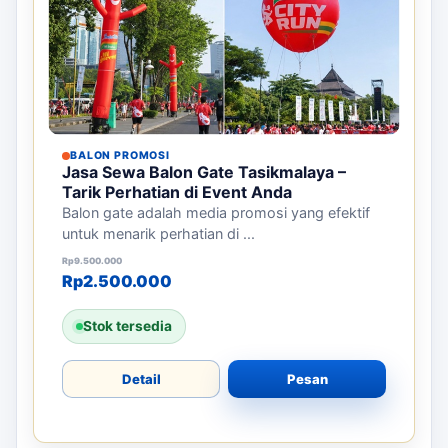
BALON PROMOSI
Jasa Sewa Balon Gate Tasikmalaya –
Tarik Perhatian di Event Anda
Balon gate adalah media promosi yang efektif
untuk menarik perhatian di ...
Harga aslinya adalah: Rp9.500.000.
Harga saat ini adalah: Rp2.500.000.
Rp
9.500.000
Rp
2.500.000
Stok tersedia
Detail
Pesan