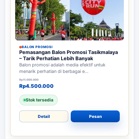
BALON PROMOSI
Pemasangan Balon Promosi Tasikmalaya
– Tarik Perhatian Lebih Banyak
Balon promosi adalah media efektif untuk
menarik perhatian di berbagai e...
Harga aslinya adalah: Rp11.000.000.
Harga saat ini adalah: Rp4.500.000.
Rp
11.000.000
Rp
4.500.000
Stok tersedia
Detail
Pesan