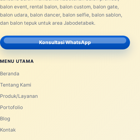
PRODUCTS
08 JUN 2026
Balon Tepuk Murah untuk
Kampanye, Konser Musik, dan
Festival
Balon tepuk murah menjadi salah satu
perlengkapan yang banyak dicari untuk
berbagai kegiatan berskala kecil maupun
besar...
Selengkapnya