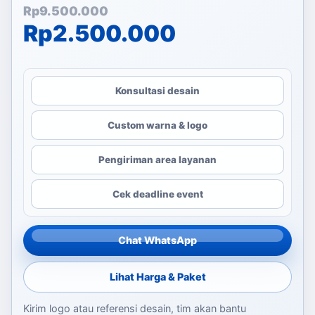
Harga aslinya adalah: Rp
Harga saat ini adalah: Rp
Rp
9.500.000
Rp
2.500.000
Konsultasi desain
Custom warna & logo
Pengiriman area layanan
Cek deadline event
Chat WhatsApp
Lihat Harga & Paket
Kirim logo atau referensi desain, tim akan bantu