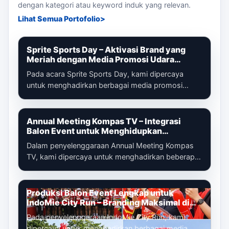
dengan kategori atau keyword induk yang relevan.
Lihat Semua Portofolio
Sprite Sports Day – Aktivasi Brand yang
Meriah dengan Media Promosi Udara
Terintegrasi
Pada acara Sprite Sports Day, kami dipercaya
untuk menghadirkan berbagai media promosi
udara yang dirancang untuk memperkuat ident...
Annual Meeting Kompas TV – Integrasi
Balon Event untuk Menghidupkan
Pengalaman Peserta
Dalam penyelenggaraan Annual Meeting Kompas
TV, kami dipercaya untuk menghadirkan beberapa
media promosi udara yang tidak hanya be...
Produksi Balon Event Lengkap untuk
IndoMie City Run – Branding Maksimal di
Setiap Titik Acara
Pada penyelenggaraan IndoMie City Run, kami
dipercaya untuk menghadirkan berbagai media