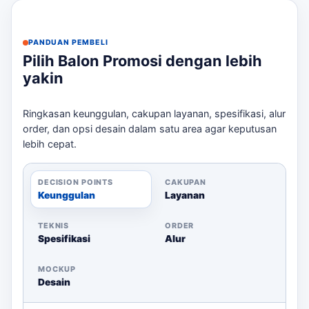
dapat bertahan dalam berbagai kondisi, baik indoor
maupun outdoor.
Checklist Sebelum Memesan
PANDUAN PEMBELI
Pilih Balon Promosi dengan lebih
Siapkan file desain logo dalam format yang
yakin
sesuai.
Tentukan ukuran dan jumlah balon yang
Ringkasan keunggulan, cakupan layanan, spesifikasi, alur
dibutuhkan.
order, dan opsi desain dalam satu area agar keputusan
Diskusikan deadline dan lokasi pengiriman.
lebih cepat.
Dengan langkah-langkah ini, Anda akan memastikan
bahwa produk yang diterima sesuai dengan harapan
DECISION POINTS
CAKUPAN
Keunggulan
Layanan
Anda. Jangan ragu untuk
menghubungi kami
melalui
WhatsApp untuk mendapatkan estimasi harga dan
TEKNIS
ORDER
konsultasi lebih lanjut.
Spesifikasi
Alur
MOCKUP
Desain