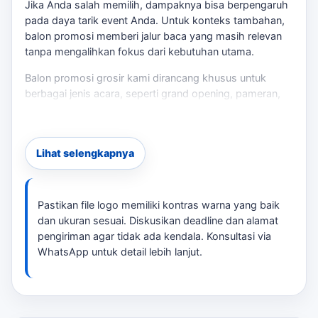
Jika Anda salah memilih, dampaknya bisa berpengaruh
pada daya tarik event Anda. Untuk konteks tambahan,
balon promosi
memberi jalur baca yang masih relevan
tanpa mengalihkan fokus dari kebutuhan utama.
Balon promosi grosir kami dirancang khusus untuk
berbagai jenis acara, seperti grand opening, pameran,
atau kampanye branding. Dengan desain yang dapat
disesuaikan, Anda bisa menampilkan logo dan warna
brand Anda dengan jelas. Kami memahami bahwa
Lihat selengkapnya
setiap event memiliki kebutuhan unik, oleh karena itu
tersedia berbagai pilihan ukuran dan desain. Sebagai
pembanding internal,
Laksana Balon
dapat dipakai untuk
melihat opsi layanan lain sebelum finalisasi kebutuhan.
Pastikan file logo memiliki kontras warna yang baik
dan ukuran sesuai. Diskusikan deadline dan alamat
Kenapa Memilih Balon Promosi Grosir?
pengiriman agar tidak ada kendala. Konsultasi via
WhatsApp untuk detail lebih lanjut.
Dengan harga mulai dari Rp2.500.000, Anda
mendapatkan produk berkualitas dengan waktu
produksi yang efisien, antara 2 hingga 10 hari kerja.
Kami juga memastikan bahwa balon yang kami produksi