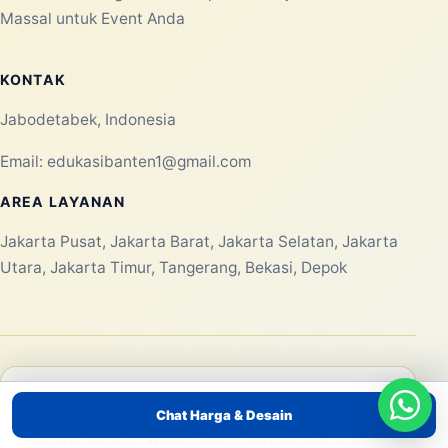
MENU UTAMA
Beranda
Tentang Kami
Produk/Layanan
Portofolio
Blog
Kontak
PRODUK/LAYANAN
Pemasaran dengan Balon Tepuk Tulungagung – Atribut
Supporter yang Mengesankan
Pemasaran dengan Balon Tepuk Tuban – Dapatkan
Dukungan Meriah untuk Event Anda
Chat Harga & Desain