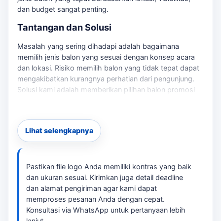
dan budget sangat penting.
Tantangan dan Solusi
Masalah yang sering dihadapi adalah bagaimana
memilih jenis balon yang sesuai dengan konsep acara
dan lokasi. Risiko memilih balon yang tidak tepat dapat
mengakibatkan kurangnya perhatian dari pengunjung.
Solusi kami adalah memberikan pilihan balon promosi
yang sesuai dengan kebutuhan Anda, termasuk ukuran,
desain, dan harga yang fleksibel. Jika kebutuhan
berkembang ke layanan terkait,
PT Laksana Balon
Lihat selengkapnya
membantu pembaca menjaga brief tetap selaras
dengan target promosi.
Kenapa Memilih Balon Promosi?
Pastikan file logo Anda memiliki kontras yang baik
dan ukuran sesuai. Kirimkan juga detail deadline
Balon promosi dapat digunakan untuk berbagai jenis
dan alamat pengiriman agar kami dapat
acara, mulai dari grand opening hingga pameran.
memproses pesanan Anda dengan cepat.
Dengan desain yang menarik dan logo brand yang jelas,
Konsultasi via WhatsApp untuk pertanyaan lebih
balon ini akan membuat acara Anda lebih menonjol.
lanjut.