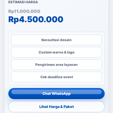
ESTIMASI HARGA
Harga aslinya adalah: Rp
Harga saat ini adalah: Rp
Rp
11.000.000
Rp
4.500.000
Konsultasi desain
Custom warna & logo
Pengiriman area layanan
Cek deadline event
Chat WhatsApp
Lihat Harga & Paket