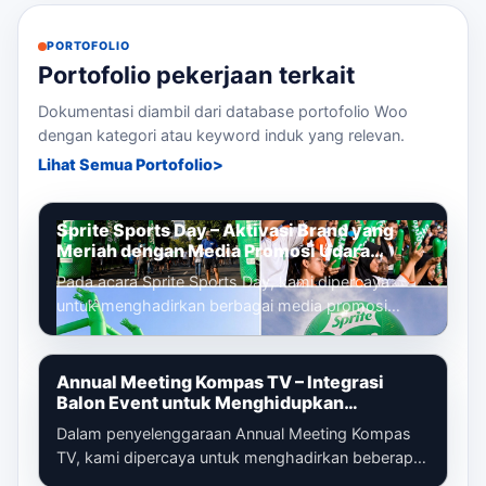
PORTOFOLIO
Portofolio pekerjaan terkait
Dokumentasi diambil dari database portofolio Woo
dengan kategori atau keyword induk yang relevan.
Lihat Semua Portofolio
Sprite Sports Day – Aktivasi Brand yang
Meriah dengan Media Promosi Udara
Terintegrasi
Pada acara Sprite Sports Day, kami dipercaya
untuk menghadirkan berbagai media promosi
udara yang dirancang untuk memperkuat ident...
Annual Meeting Kompas TV – Integrasi
Balon Event untuk Menghidupkan
Pengalaman Peserta
Dalam penyelenggaraan Annual Meeting Kompas
TV, kami dipercaya untuk menghadirkan beberapa
media promosi udara yang tidak hanya be...