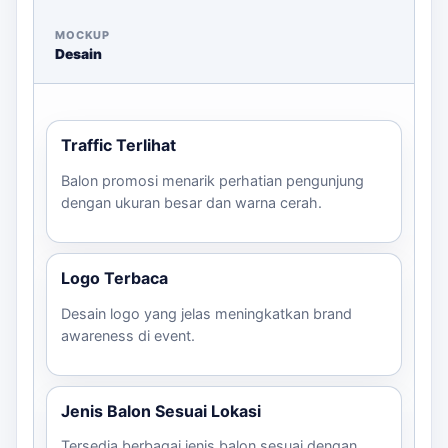
File logo dalam format yang sesuai
MOCKUP
Desain
Warna dan ukuran yang diinginkan
Deadline pengiriman
Hubungi kami melalui WhatsApp untuk mendapatkan
Traffic Terlihat
estimasi harga dan konsultasi lebih lanjut.
Balon promosi menarik perhatian pengunjung
dengan ukuran besar dan warna cerah.
Logo Terbaca
Desain logo yang jelas meningkatkan brand
awareness di event.
Jenis Balon Sesuai Lokasi
Tersedia berbagai jenis balon sesuai dengan