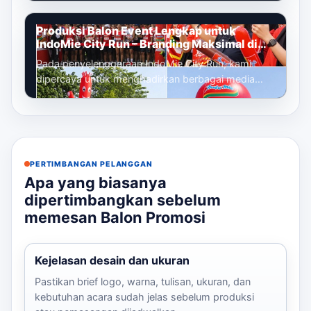
Produksi Balon Event Lengkap untuk
IndoMie City Run – Branding Maksimal di
Setiap Titik Acara
Pada penyelenggaraan IndoMie City Run, kami
dipercaya untuk menghadirkan berbagai media
promosi udara yang berfungsi sebagai eleme...
PERTIMBANGAN PELANGGAN
Apa yang biasanya
dipertimbangkan sebelum
memesan Balon Promosi
Kejelasan desain dan ukuran
Pastikan brief logo, warna, tulisan, ukuran, dan
kebutuhan acara sudah jelas sebelum produksi