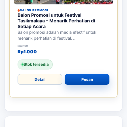
BALON PROMOSI
Jasa Sewa Balon Gate Tasikmalaya –
Tarik Perhatian di Event Anda
Balon gate adalah media promosi yang efektif
untuk menarik perhatian di ...
Harga aslinya adalah: Rp9.500.000.
Harga saat ini adalah: Rp2.500.000.
Rp
9.500.000
Rp
2.500.000
Stok tersedia
Detail
Pesan