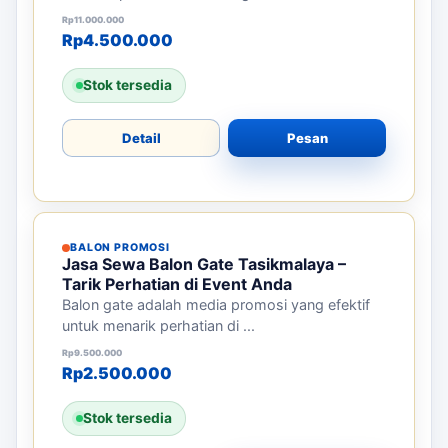
BALON PROMOSI
Pemasangan Balon Promosi Tasikmalaya
– Tarik Perhatian Lebih Banyak
Balon promosi adalah media efektif untuk
menarik perhatian di berbagai e...
Harga aslinya adalah: Rp11.000.000.
Harga saat ini adalah: Rp4.500.000.
Rp
11.000.000
Rp
4.500.000
Stok tersedia