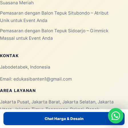
Konsultasi WhatsApp
MENU UTAMA
Beranda
Tentang Kami
Produk/Layanan
Portofolio
Blog
Kontak
PRODUK/LAYANAN
Chat Harga & Desain
Pemasaran dengan Balon Tepuk Tulungagung – Atribut