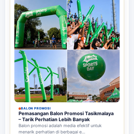
BALON PROMOSI
Paket Balon Promosi untuk Event
Tasikmalaya – Tarik Perhatian Lebih
Banyak
Paket balon promosi adalah solusi efektif untuk
menarik perhatian di eve...
Harga aslinya adalah: Rp15.000.
Harga saat ini adalah: Rp7.000.
Rp
15.000
Rp
7.000
Stok tersedia
Detail
Pesan