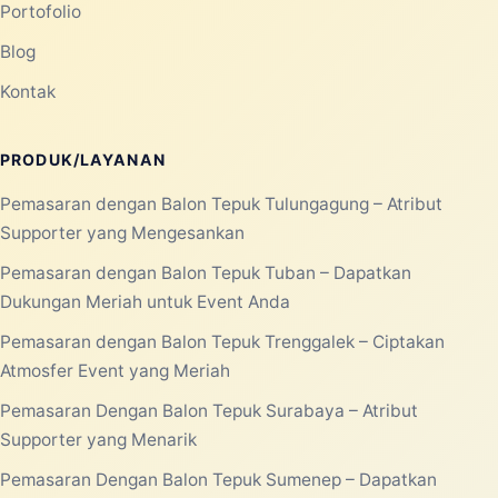
Balon tepuk murah menjadi salah satu
perlengkapan yang banyak dicari untuk
berbagai kegiatan berskala kecil maupun
besar...
Selengkapnya
Laksana Balon membantu kebutuhan balon promosi,
balon event, rental balon, balon custom, balon gate,
balon udara, balon dancer, balon selfie, balon sablon,
dan balon tepuk untuk area Jabodetabek.