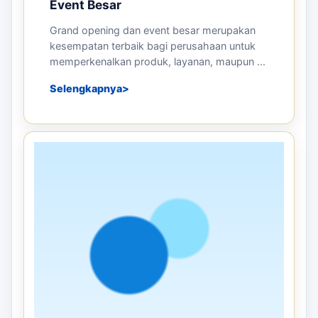
Stok tersedia
Detail
Pesan
ARTIKEL TERKAIT
Panduan sebelum memesan