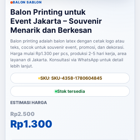
BALON SABLON
Balon Printing untuk
Event Jakarta – Souvenir
Menarik dan Berkesan
Balon printing adalah balon latex dengan cetak logo atau
teks, cocok untuk souvenir event, promosi, dan dekorasi.
Harga mulai Rp1.300 per pcs, produksi 2-5 hari kerja, area
layanan di Jakarta. Konsultasi via WhatsApp untuk detail
lebih lanjut.
SKU: SKU-4358-1780604845
Stok tersedia
ESTIMASI HARGA
Harga aslinya adalah: Rp2
Harga saat ini adalah: Rp1
Rp
2.500
Rp
1.300