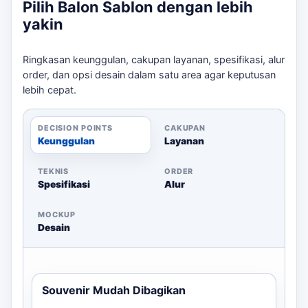
Pilih Balon Sablon dengan lebih
bisa memilih balon dengan sablon dua sisi agar logo
yakin
perusahaan terlihat jelas dari berbagai sudut pandang.
Pastikan untuk mengirim file desain yang sesuai agar
Ringkasan keunggulan, cakupan layanan, spesifikasi, alur
hasil cetak optimal. Kami merekomendasikan untuk
order, dan opsi desain dalam satu area agar keputusan
memesan minimal 500 pcs untuk mendapatkan harga
lebih cepat.
terbaik.
Panduan Pemesanan
DECISION POINTS
CAKUPAN
Keunggulan
Layanan
Untuk memulai pemesanan, silakan kirim kebutuhan
Anda melalui WhatsApp, sertakan ukuran, jumlah, file
logo, dan deadline pengiriman. Tim kami dapat
TEKNIS
ORDER
Spesifikasi
Alur
dihubungi untuk Anda dengan estimasi harga dan
rekomendasi desain.
MOCKUP
Desain
Souvenir Mudah Dibagikan