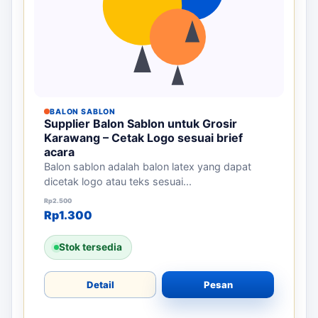
BALON SABLON
Supplier Balon Sablon untuk Grosir
Karawang – Cetak Logo sesuai brief
acara
Balon sablon adalah balon latex yang dapat
dicetak logo atau teks sesuai...
Harga aslinya adalah: Rp2.500.
Harga saat ini adalah: Rp1.300.
Rp
2.500
Rp
1.300
Stok tersedia
Detail
Pesan