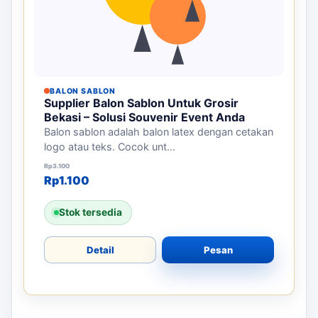
BALON SABLON
Supplier Balon Sablon Untuk Grosir
Bekasi – Solusi Souvenir Event Anda
Balon sablon adalah balon latex dengan cetakan
logo atau teks. Cocok unt...
Harga aslinya adalah: Rp3.100.
Harga saat ini adalah: Rp1.100.
Rp
3.100
Rp
1.100
Stok tersedia
Detail
Pesan