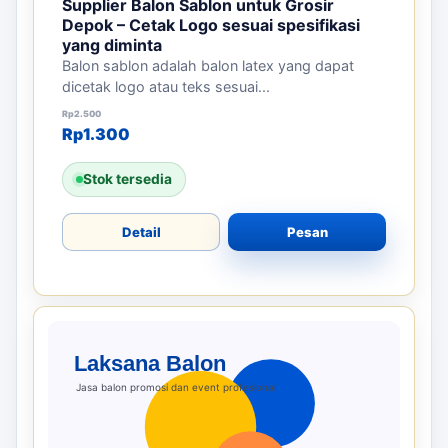
Supplier Balon Sablon untuk Grosir
Depok – Cetak Logo sesuai spesifikasi
yang diminta
Balon sablon adalah balon latex yang dapat
dicetak logo atau teks sesuai...
Harga aslinya adalah: Rp2.500.
Harga saat ini adalah: Rp1.300.
Rp
2.500
Rp
1.300
Stok tersedia
Detail
Pesan