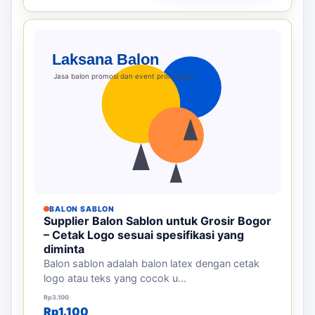
BALON SABLON
Supplier Balon Sablon untuk Grosir Bogor
– Cetak Logo sesuai spesifikasi yang
diminta
Balon sablon adalah balon latex dengan cetak
logo atau teks yang cocok u...
Harga aslinya adalah: Rp3.100.
Harga saat ini adalah: Rp1.100.
Rp
3.100
Rp
1.100