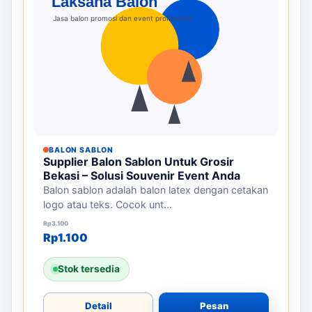
BALON SABLON
Supplier Balon Sablon Untuk Grosir
Bekasi – Solusi Souvenir Event Anda
Balon sablon adalah balon latex dengan cetakan
logo atau teks. Cocok unt...
Harga aslinya adalah: Rp3.100.
Harga saat ini adalah: Rp1.100.
Rp
3.100
Rp
1.100
Stok tersedia
Detail
Pesan