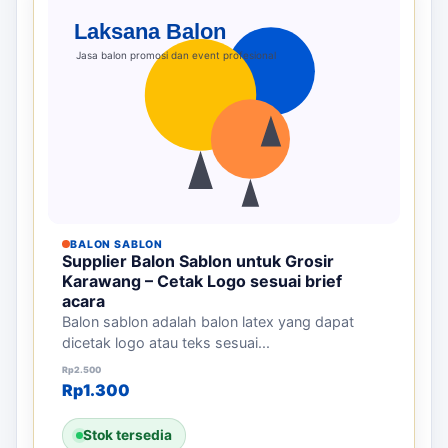
BALON SABLON
Supplier Balon Sablon untuk Grosir
Karawang – Cetak Logo sesuai brief
acara
Balon sablon adalah balon latex yang dapat
dicetak logo atau teks sesuai...
Harga aslinya adalah: Rp2.500.
Harga saat ini adalah: Rp1.300.
Rp
2.500
Rp
1.300
Stok tersedia