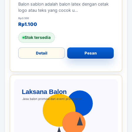
Balon sablon adalah balon latex dengan cetak
logo atau teks yang cocok u...
Harga aslinya adalah: Rp3.100.
Harga saat ini adalah: Rp1.100.
Rp
3.100
Rp
1.100
Stok tersedia
Detail
Pesan