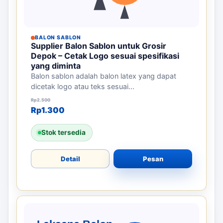
BALON SABLON
Supplier Balon Sablon untuk Grosir
Depok – Cetak Logo sesuai spesifikasi
yang diminta
Balon sablon adalah balon latex yang dapat
dicetak logo atau teks sesuai...
Harga aslinya adalah: Rp2.500.
Harga saat ini adalah: Rp1.300.
Rp
2.500
Rp
1.300
Stok tersedia
Detail
Pesan