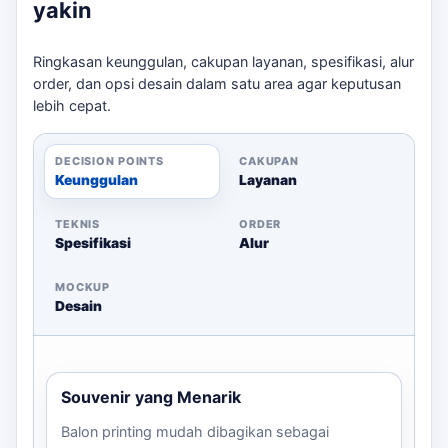
yakin
Dengan mempersiapkan semua ini, Anda akan
mendapatkan hasil cetak balon yang tajam dan menarik.
Ringkasan keunggulan, cakupan layanan, spesifikasi, alur
Untuk memulai, kirimkan brief Anda melalui WhatsApp
order, dan opsi desain dalam satu area agar keputusan
dan dapatkan estimasi harga yang sesuai dengan
lebih cepat.
kebutuhan Anda. Untuk konteks tambahan,
harga balon
sablon per 100 pcs Bogor
memberi jalur baca yang
masih relevan tanpa mengalihkan fokus dari kebutuhan
DECISION POINTS
CAKUPAN
utama.
Keunggulan
Layanan
TEKNIS
ORDER
Spesifikasi
Alur
MOCKUP
Desain
Souvenir yang Menarik
Balon printing mudah dibagikan sebagai