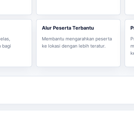
Alur Peserta Terbantu
P
elas,
Membantu mengarahkan peserta
P
h bagi
ke lokasi dengan lebih teratur.
m
k