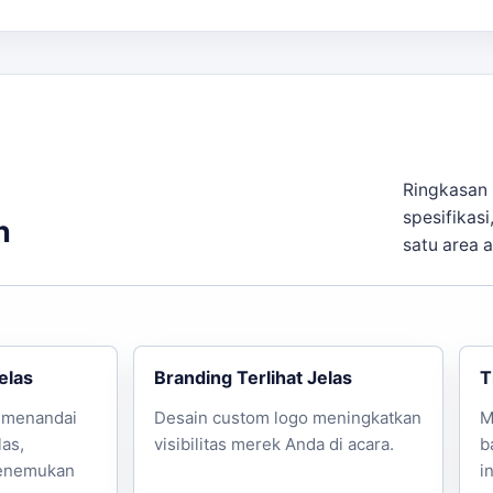
ami via WhatsApp.
Ringkasan 
spesifikasi
n
satu area 
elas
Branding Terlihat Jelas
T
 menandai
Desain custom logo meningkatkan
M
las,
visibilitas merek Anda di acara.
b
enemukan
i