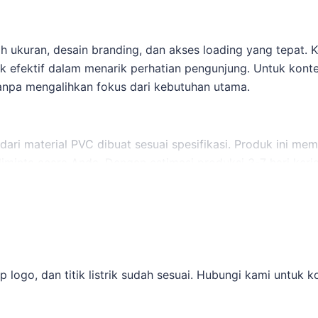
h ukuran, desain branding, dan akses loading yang tepat. 
k efektif dalam menarik perhatian pengunjung. Untuk kon
anpa mengalihkan fokus dari kebutuhan utama.
dari material PVC dibuat sesuai spesifikasi. Produk ini m
diminta acara Anda. Dengan estimasi produksi 3-7 hari ke
ogo, dan titik listrik sudah sesuai. Hubungi kami untuk kon