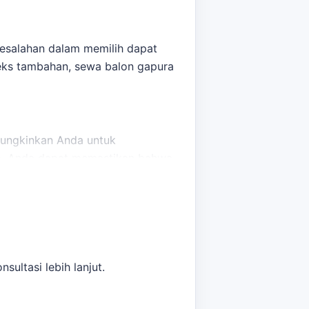
Kesalahan dalam memilih dapat
teks tambahan,
sewa balon gapura
emungkinkan Anda untuk
rja, Anda dapat memastikan bahwa
sultasi lebih lanjut.