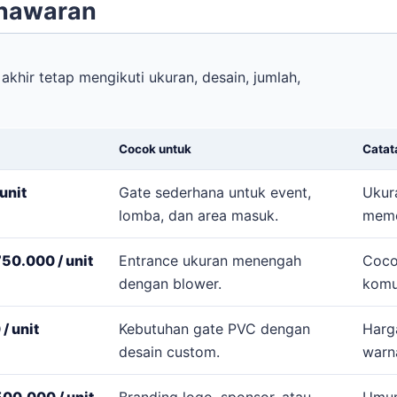
enawaran
akhir tetap mengikuti ukuran, desain, jumlah,
Cocok untuk
Catat
unit
Gate sederhana untuk event,
Ukur
lomba, dan area masuk.
meme
50.000 / unit
Entrance ukuran menengah
Coco
dengan blower.
komu
/ unit
Kebutuhan gate PVC dengan
Harg
desain custom.
warn
00.000 / unit
Branding logo, sponsor, atau
Umum