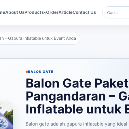
me
About Us
Products
Order
Article
Contact Us
Cari
n – Gapura Inflatable untuk Event Anda
BALON GATE
Balon Gate Paket
Pangandaran – G
Inflatable untuk
E
Balon gate adalah gapura inflatable yang ideal