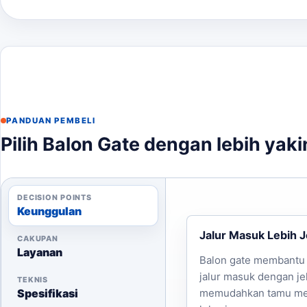
Deadline pemesanan
Untuk informasi lebih lanjut dan konsultasi, hubungi k
PANDUAN PEMBELI
Pilih Balon Gate dengan lebih yaki
DECISION POINTS
Keunggulan
Jalur Masuk Lebih J
CAKUPAN
Layanan
Balon gate membantu
jalur masuk dengan je
TEKNIS
Spesifikasi
memudahkan tamu m