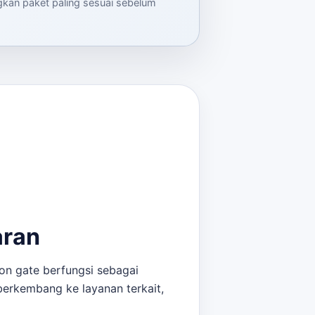
ngkan paket paling sesuai sebelum
aran
on gate berfungsi sebagai
berkembang ke layanan terkait,