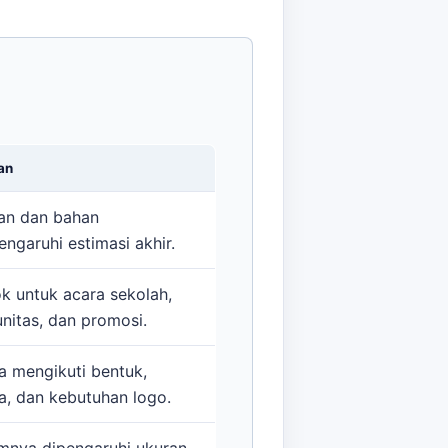
an
an dan bahan
ngaruhi estimasi akhir.
k untuk acara sekolah,
nitas, dan promosi.
a mengikuti bentuk,
a, dan kebutuhan logo.
nya dipengaruhi ukuran