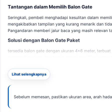
Tantangan dalam Memilih Balon Gate
Seringkali, pembeli menghadapi kesulitan dalam memili
mengakibatkan tampilan yang kurang menarik dan tida
Pangandaran
memberi jalur baca yang masih relevan t
Solusi dengan Balon Gate Paket
tersedia balon gate dengan ukuran 4×6 meter, terbuat 
menampilkan logo dan desain sesuai spesifikasi yang 
semua persiapan berjalan lancar sebelum hari H.
Lihat selengkapnya
Checklist Sebelum Memesan
Ukuran area untuk pemasangan
Arah hadap logo agar terlihat jelas
Sebelum memesan, pastikan ukuran area, arah hadap l
Titik listrik untuk blower
Jam loading untuk pengiriman