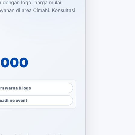
m dengan logo, harga mulai
ayanan di area Cimahi. Konsultasi
dalah: Rp9.500.000.
dalah: Rp5.000.000.
.000
m warna & logo
eadline event