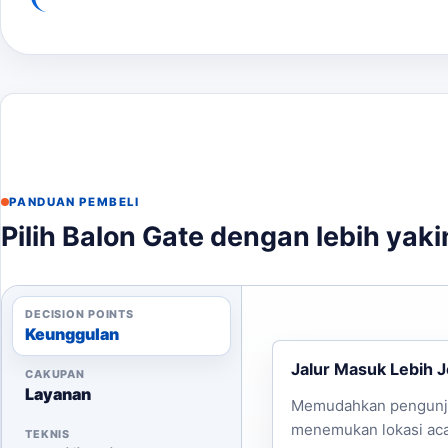
Untuk memastikan Anda mendapatkan balon gate yang t
Ukuran area pemasangan
Arah hadap logo dan branding
Titik akses listrik untuk blower
Waktu loading dan pengiriman
File desain logo yang akan digunakan
PANDUAN PEMBELI
Dengan semua informasi ini, Anda dapat menghubungi k
Pilih Balon Gate dengan lebih yaki
untuk Anda mewujudkan event yang sukses!
DECISION POINTS
Keunggulan
Jalur Masuk Lebih J
CAKUPAN
Layanan
Memudahkan pengun
menemukan lokasi aca
TEKNIS