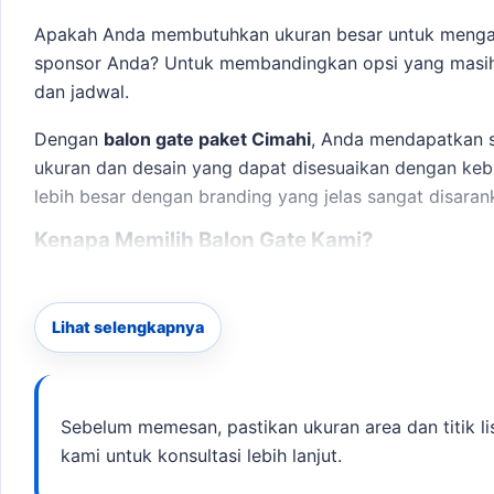
Apakah Anda membutuhkan ukuran besar untuk mengak
sponsor Anda? Untuk membandingkan opsi yang masi
dan jadwal.
Dengan
balon gate paket Cimahi
, Anda mendapatkan so
ukuran dan desain yang dapat disesuaikan dengan kebu
lebih besar dengan branding yang jelas sangat disaran
Kenapa Memilih Balon Gate Kami?
Dalam memilih balon gate, Anda harus mempertimban
menjadi rujukan sebelum menentukan ukuran, desain, d
Lihat selengkapnya
Ukuran dan Desain:
tersedia ukuran custom sesuai b
Material:
Terpaulin full desain yang tahan lama dan
Waktu Produksi:
Estimasi produksi 3-7 hari kerja, 
Sebelum memesan, pastikan ukuran area dan titik lis
Pengiriman:
Kami melayani pengiriman di area Cimah
kami untuk konsultasi lebih lanjut.
Checklist Sebelum Memesan