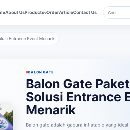
me
About Us
Products
Order
Article
Contact Us
Cari
olusi Entrance Event Menarik
BALON GATE
Balon Gate Paket
Solusi Entrance 
Menarik
Balon gate adalah gapura inflatable yang ideal