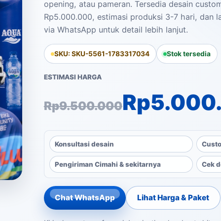
opening, atau pameran. Tersedia desain custo
Rp5.000.000, estimasi produksi 3-7 hari, dan l
via WhatsApp untuk detail lebih lanjut.
SKU: SKU-5561-1783317034
Stok tersedia
ESTIMASI HARGA
Harga aslinya a
Harga saat ini a
Rp
5.000
Rp
9.500.000
Konsultasi desain
Custo
Pengiriman Cimahi & sekitarnya
Cek d
Chat WhatsApp
Lihat Harga & Paket