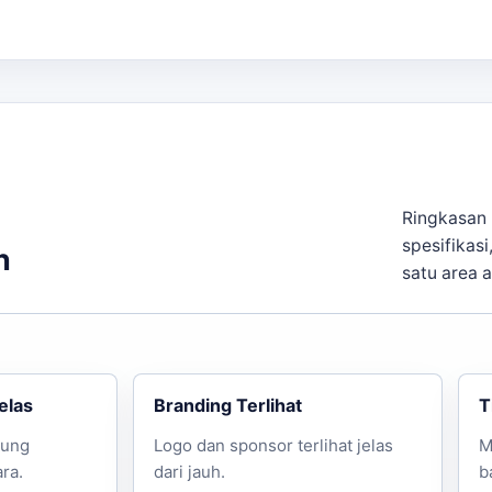
epat, berikut adalah beberapa hal yang perlu diperhatika
Ringkasan 
spesifikasi
ami untuk mendapatkan estimasi harga dan konsultasi lebi
n
satu area 
elas
Branding Terlihat
T
jung
Logo dan sponsor terlihat jelas
M
ra.
dari jauh.
b