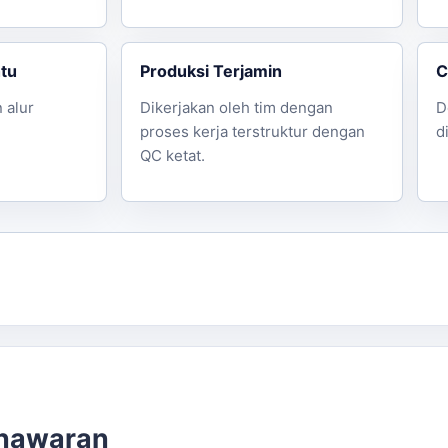
ntu
Produksi Terjamin
C
 alur
Dikerjakan oleh tim dengan
D
proses kerja terstruktur dengan
d
QC ketat.
enawaran