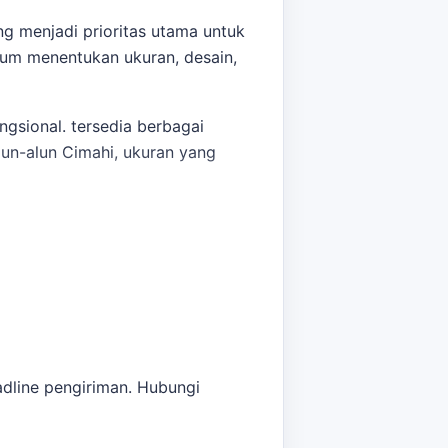
 menjadi prioritas utama untuk
lum menentukan ukuran, desain,
ngsional. tersedia berbagai
lun-alun Cimahi, ukuran yang
sewa balon gapura Cimahi
bisa
eadline pengiriman. Hubungi