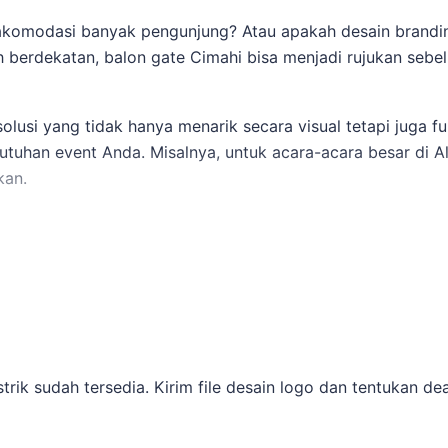
omodasi banyak pengunjung? Atau apakah desain branding
h berdekatan,
balon gate Cimahi
bisa menjadi rujukan sebe
lusi yang tidak hanya menarik secara visual tetapi juga fu
tuhan event Anda. Misalnya, untuk acara-acara besar di A
kan.
gkan: Untuk membandingkan opsi yang masih berdekatan,
an jadwal.
rief acara.
 cocok untuk outdoor.
tergantung pada desain dan ukuran.
trik sudah tersedia. Kirim file desain logo dan tentukan d
i dan sekitarnya.