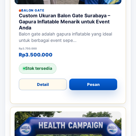
BALON GATE
Custom Ukuran Balon Gate Surabaya –
Gapura Inflatable Menarik untuk Event
Anda
Balon gate adalah gapura inflatable yang ideal
untuk berbagai event sepe...
Harga aslinya adalah: Rp3.750.000.
Harga saat ini adalah: Rp3.500.000.
Rp
3.750.000
Rp
3.500.000
Stok tersedia
Detail
Pesan