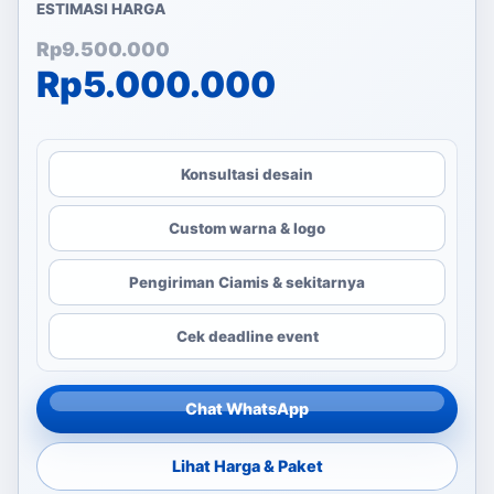
ESTIMASI HARGA
Harga aslinya adalah: Rp
Harga saat ini adalah: Rp
Rp
9.500.000
Rp
5.000.000
Konsultasi desain
Custom warna & logo
Pengiriman Ciamis & sekitarnya
Cek deadline event
Chat WhatsApp
Lihat Harga & Paket