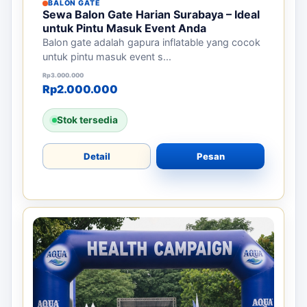
BALON GATE
Sewa Balon Gate Harian Surabaya – Ideal
untuk Pintu Masuk Event Anda
Balon gate adalah gapura inflatable yang cocok
untuk pintu masuk event s...
Harga aslinya adalah: Rp3.000.000.
Harga saat ini adalah: Rp2.000.000.
Rp
3.000.000
Rp
2.000.000
Stok tersedia
Detail
Pesan