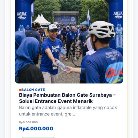
BALON GATE
Biaya Pembuatan Balon Gate Surabaya –
Solusi Entrance Event Menarik
Balon gate adalah gapura inflatable yang cocok
untuk entrance event, gra...
Harga aslinya adalah: Rp6.500.000.
Harga saat ini adalah: Rp4.000.000.
Rp
6.500.000
Rp
4.000.000