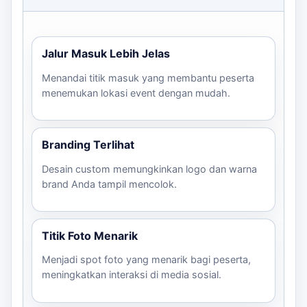
menarik bagi peserta, meningkatkan interaksi di
media sosial.
Alur Peserta Terkendali:
Memudahkan
Jalur Masuk Lebih Jelas
pengaturan peserta saat memasuki lokasi event.
Menandai titik masuk yang membantu peserta
Produksi Terencana:
Memastikan semua
menemukan lokasi event dengan mudah.
elemen siap sebelum hari H.
Opsi Custom Desain:
Sesuaikan desain dengan
kebutuhan spesifik acara Anda.
Branding Terlihat
Desain custom memungkinkan logo dan warna
Spesifikasi Balon Gate
brand Anda tampil mencolok.
Sistem
Es
Ukuran
Bahan
Warna
Logo/Desain
Blower
Pr
Titik Foto Menarik
Custom
Terpaulin
Custom logo,
Memerlukan
3-7
Menjadi spot foto yang menarik bagi peserta,
sesuai
full
Custom
warna, dan
listrik
ker
meningkatkan interaksi di media sosial.
brief
desain
area sponsor