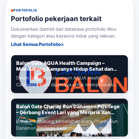
PORTOFOLIO
Portofolio pekerjaan terkait
Dokumentasi diambil dari database portofolio Woo
dengan kategori atau keyword induk yang relevan.
Lihat Semua Portofolio
Balon Gate AQUA Health Campaign –
Mendukung Kampanye Hidup Sehat dan
Gaya Hidup Aktif
Dalam rangka pelaksanaan AQUA Health
Campaign, kami dipercaya untuk memproduksi
dan memasang balon gate custom yang menjadi
identi...
Balon Gate Charity Run Danamon Privilege
– Gerbang Event Lari yang Menarik dan
Profesional
Untuk mendukung kemeriahan acara Charity Run
Danamon Privilege, kami memproduksi dan
memasang balon gate custom sebagai gerbang