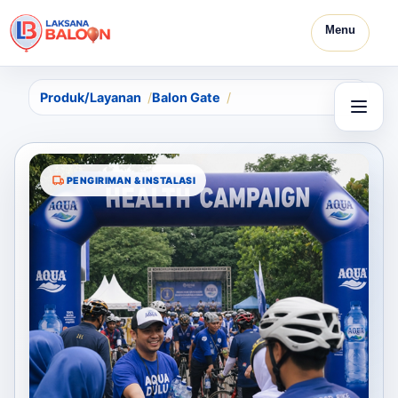
Menu
Produk/Layanan
Balon Gate
PENGIRIMAN & INSTALASI