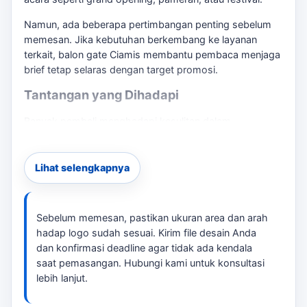
Namun, ada beberapa pertimbangan penting sebelum
memesan. Jika kebutuhan berkembang ke layanan
terkait,
balon gate Ciamis
membantu pembaca menjaga
brief tetap selaras dengan target promosi.
Tantangan yang Dihadapi
Banyak pembeli menghadapi kesulitan dalam
menentukan ukuran dan desain yang tepat agar logo
sponsor terlihat jelas. Jika salah memilih, bisa jadi
peserta tidak dapat melihat informasi penting di event
Lihat selengkapnya
Anda. Oleh karena itu, penting untuk melakukan
konsultasi sebelum memesan. Jika kebutuhan
berkembang ke layanan terkait,
sewa balon gapura
Sebelum memesan, pastikan ukuran area dan arah
Ciamis
membantu pembaca menjaga brief tetap selaras
hadap logo sudah sesuai. Kirim file desain Anda
dengan target promosi.
dan konfirmasi deadline agar tidak ada kendala
saat pemasangan. Hubungi kami untuk konsultasi
Solusi Praktis
lebih lanjut.
tersedia balon gate dengan desain custom sesuai brief