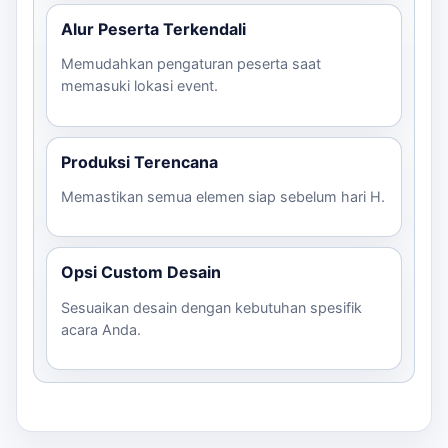
Langkah Pemesanan
Alur Peserta Terkendali
Memudahkan pengaturan peserta saat
Konsultasi ukuran dan desain melalui
memasuki lokasi event.
WhatsApp.
Kirim file logo dan brief desain.
Konfirmasi estimasi harga dan waktu
Produksi Terencana
produksi.
Pembayaran dan konfirmasi order.
Memastikan semua elemen siap sebelum hari H.
Siapkan lokasi untuk pemasangan.
Dengan langkah-langkah sederhana ini, Anda dapat
Opsi Custom Desain
memastikan balon gate siap untuk menyambut peserta
event Anda dengan baik.
Sesuaikan desain dengan kebutuhan spesifik
acara Anda.