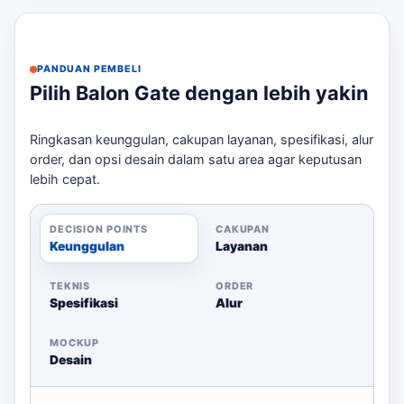
Titik akses listrik
Jam loading dan deadline acara
Kami dapat dihubungi untuk Anda merencanakan balon
PANDUAN PEMBELI
gate yang sesuai dengan kebutuhan acara Anda.
Pilih Balon Gate dengan lebih yakin
Hubungi kami untuk konsultasi dan estimasi harga.
Sebagai pembanding internal,
balon gate biaya Bekasi
Ringkasan keunggulan, cakupan layanan, spesifikasi, alur
dapat dipakai untuk melihat opsi layanan lain sebelum
order, dan opsi desain dalam satu area agar keputusan
finalisasi kebutuhan.
lebih cepat.
DECISION POINTS
CAKUPAN
Keunggulan
Layanan
TEKNIS
ORDER
Spesifikasi
Alur
MOCKUP
Desain