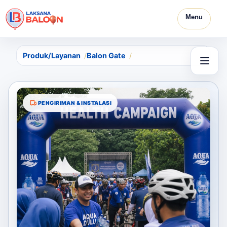
Menu
Produk/Layanan
Balon Gate
PENGIRIMAN & INSTALASI