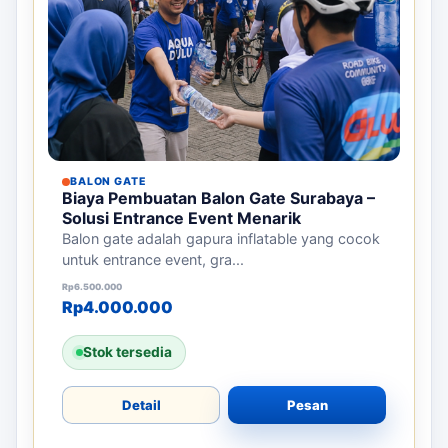
BALON GATE
Biaya Pembuatan Balon Gate Surabaya –
Solusi Entrance Event Menarik
Balon gate adalah gapura inflatable yang cocok
untuk entrance event, gra...
Harga aslinya adalah: Rp6.500.000.
Harga saat ini adalah: Rp4.000.000.
Rp
6.500.000
Rp
4.000.000
Stok tersedia
Detail
Pesan