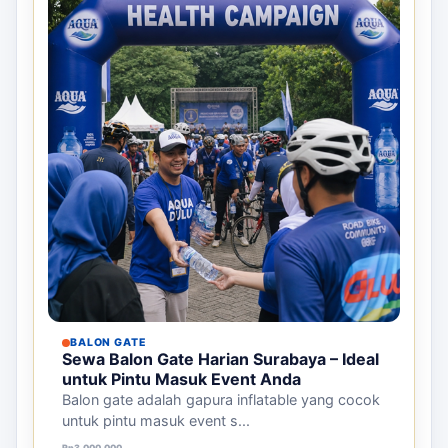
BALON GATE
Sewa Balon Gate Harian Surabaya – Ideal
untuk Pintu Masuk Event Anda
Balon gate adalah gapura inflatable yang cocok
untuk pintu masuk event s...
Rp
3.000.000