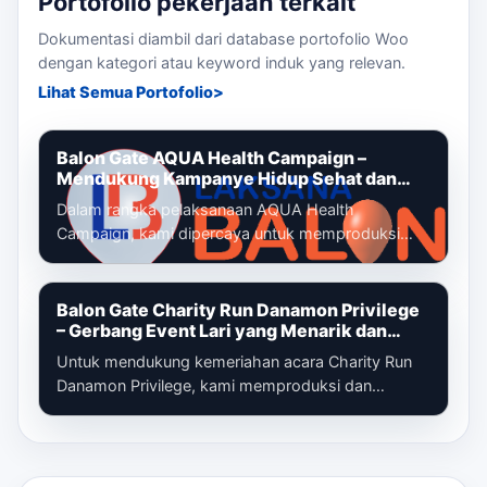
Portofolio pekerjaan terkait
Dokumentasi diambil dari database portofolio Woo
dengan kategori atau keyword induk yang relevan.
Lihat Semua Portofolio
Balon Gate AQUA Health Campaign –
Mendukung Kampanye Hidup Sehat dan
Gaya Hidup Aktif
Dalam rangka pelaksanaan AQUA Health
Campaign, kami dipercaya untuk memproduksi
dan memasang balon gate custom yang menjadi
identi...
Balon Gate Charity Run Danamon Privilege
– Gerbang Event Lari yang Menarik dan
Profesional
Untuk mendukung kemeriahan acara Charity Run
Danamon Privilege, kami memproduksi dan
memasang balon gate custom sebagai gerbang
ut...