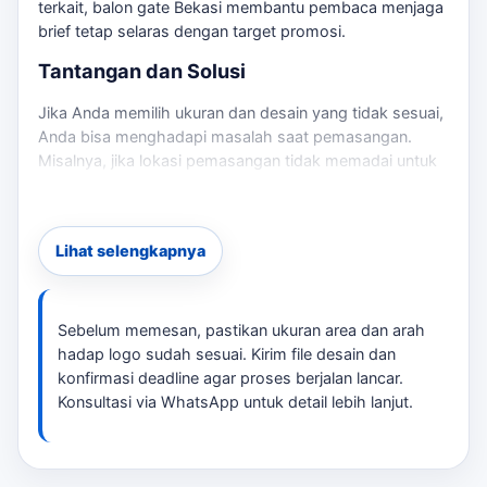
terkait,
balon gate Bekasi
membantu pembaca menjaga
brief tetap selaras dengan target promosi.
Tantangan dan Solusi
Jika Anda memilih ukuran dan desain yang tidak sesuai,
Anda bisa menghadapi masalah saat pemasangan.
Misalnya, jika lokasi pemasangan tidak memadai untuk
ukuran balon, atau jika angin kencang mengganggu
stabilitas balon. Kami merekomendasikan untuk
melakukan konsultasi sebelum memesan, agar Anda
Lihat selengkapnya
mendapatkan ukuran dan desain yang tepat sesuai
spesifikasi yang diminta. Jika kebutuhan berkembang
ke layanan terkait,
sewa balon gapura Bekasi
membantu
pembaca menjaga brief tetap selaras dengan target
Sebelum memesan, pastikan ukuran area dan arah
promosi.
hadap logo sudah sesuai. Kirim file desain dan
konfirmasi deadline agar proses berjalan lancar.
Ceklis Sebelum Pemesanan
Konsultasi via WhatsApp untuk detail lebih lanjut.
Ukuran area pemasangan
Arah hadap logo dan desain