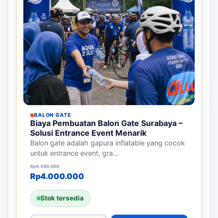
BALON GATE
Biaya Pembuatan Balon Gate Surabaya –
Solusi Entrance Event Menarik
Balon gate adalah gapura inflatable yang cocok
untuk entrance event, gra...
Harga aslinya adalah: Rp6.500.000.
Harga saat ini adalah: Rp4.000.000.
Rp
6.500.000
Rp
4.000.000
Stok tersedia