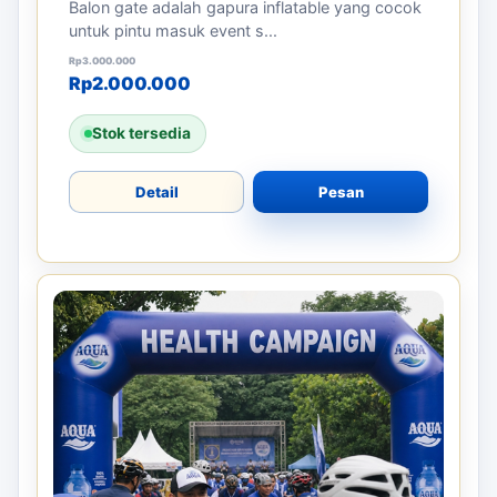
Balon gate adalah gapura inflatable yang cocok
untuk pintu masuk event s...
Harga aslinya adalah: Rp3.000.000.
Harga saat ini adalah: Rp2.000.000.
Rp
3.000.000
Rp
2.000.000
Stok tersedia
Detail
Pesan