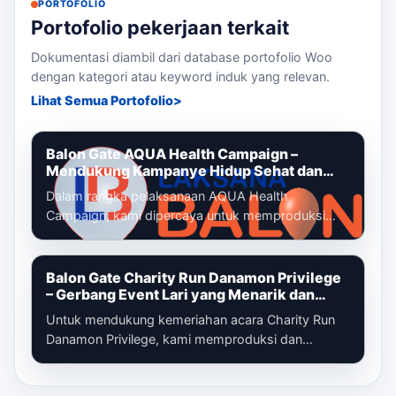
PORTOFOLIO
Portofolio pekerjaan terkait
Dokumentasi diambil dari database portofolio Woo
dengan kategori atau keyword induk yang relevan.
Lihat Semua Portofolio
Balon Gate AQUA Health Campaign –
Mendukung Kampanye Hidup Sehat dan
Gaya Hidup Aktif
Dalam rangka pelaksanaan AQUA Health
Campaign, kami dipercaya untuk memproduksi
dan memasang balon gate custom yang menjadi
identi...
Balon Gate Charity Run Danamon Privilege
– Gerbang Event Lari yang Menarik dan
Profesional
Untuk mendukung kemeriahan acara Charity Run
Danamon Privilege, kami memproduksi dan
memasang balon gate custom sebagai gerbang
ut...