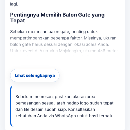
lagi.
Pentingnya Memilih Balon Gate yang
Tepat
Sebelum memesan balon gate, penting untuk
mempertimbangkan beberapa faktor. Misalnya, ukuran
balon gate harus sesuai dengan lokasi acara Anda.
Untuk event di Alun-alun Majalengka, ukuran 4×6 meter
adalah pilihan yang umum dan efektif. Jika kebutuhan
berkembang ke layanan terkait,
PT Laksana Balon
membantu pembaca menjaga brief tetap selaras
Lihat selengkapnya
dengan target promosi.
Selain itu, pastikan Anda mempertimbangkan desain
branding yang akan digunakan pada balon gate. Jika
Sebelum memesan, pastikan ukuran area
kebutuhan berkembang ke layanan terkait,
Laksana
pemasangan sesuai, arah hadap logo sudah tepat,
Balon Majalengka
membantu pembaca menjaga brief
dan file desain sudah siap. Konsultasikan
tetap selaras dengan target promosi.
kebutuhan Anda via WhatsApp untuk hasil terbaik.
Checklist Sebelum Memesan