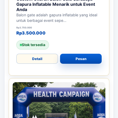
Gapura Inflatable Menarik untuk Event
Anda
Balon gate adalah gapura inflatable yang ideal
untuk berbagai event sepe...
Harga aslinya adalah: Rp3.750.000.
Harga saat ini adalah: Rp3.500.000.
Rp
3.750.000
Rp
3.500.000
Stok tersedia
Detail
Pesan