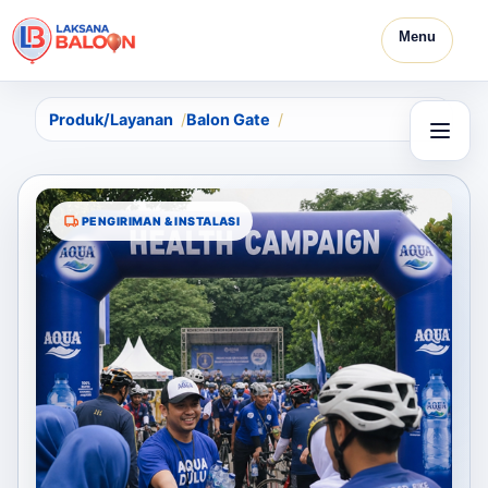
Menu
Produk/Layanan
Balon Gate
PENGIRIMAN & INSTALASI