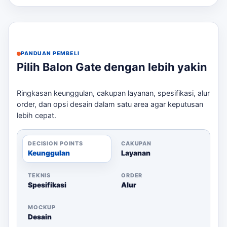
Ukuran area yang akan digunakan
Desain logo dan warna yang diinginkan
Ketersediaan blower dan sumber listrik
PANDUAN PEMBELI
Jadwal pemasangan dan pengambilan
Pilih Balon Gate dengan lebih yakin
Dengan memperhatikan checklist ini, Anda dapat
memastikan bahwa balon gate akan berfungsi dengan
Ringkasan keunggulan, cakupan layanan, spesifikasi, alur
baik pada hari H. konsultasikan kami untuk
order, dan opsi desain dalam satu area agar keputusan
mendapatkan estimasi harga dan konsultasi desain
lebih cepat.
melalui WhatsApp. Untuk membandingkan opsi yang
masih berdekatan,
sewa balon gate Majalengka
bisa
menjadi rujukan sebelum menentukan ukuran, desain,
DECISION POINTS
CAKUPAN
dan jadwal.
Keunggulan
Layanan
TEKNIS
ORDER
Spesifikasi
Alur
MOCKUP
Desain