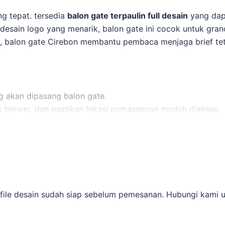
g tepat. tersedia
balon gate terpaulin full desain
yang dap
esain logo yang menarik, balon gate ini cocok untuk gran
t,
balon gate Cirebon
membantu pembaca menjaga brief teta
 akan dipasang balon gate.
uk blower, dan pastikan lokasi pemasangan mudah diakses.
gar sesuai dengan jadwal event Anda.
t sesuai spesifikasi yang tahan lama dan dapat disesuaikan
antu Anda memilih ukuran dan desain yang paling sesuai.
baca menjaga brief tetap selaras dengan target promosi
file desain sudah siap sebelum pemesanan. Hubungi kami unt