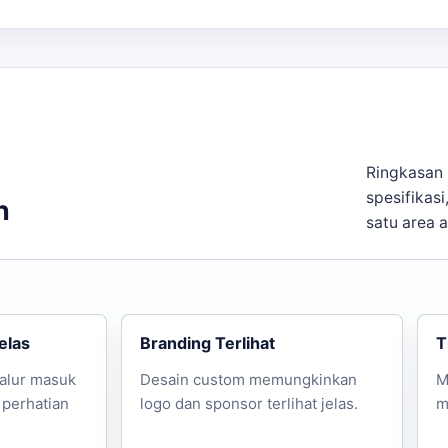
apat mencapai
Rp9.500.000
tergantung pada ukuran dan d
rga sewa balon gate Cirebon
dapat dipakai untuk melihat o
ubungi kami melalui WhatsApp.
Ringkasan 
spesifikasi
n
satu area 
elas
Branding Terlihat
T
jalur masuk
Desain custom memungkinkan
M
 perhatian
logo dan sponsor terlihat jelas.
m