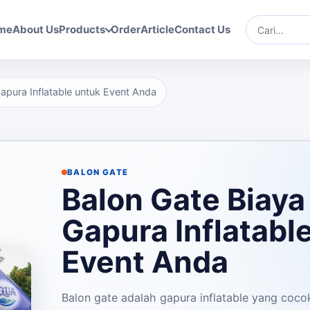
me
About Us
Products
Order
Article
Contact Us
Cari
apura Inflatable untuk Event Anda
BALON GATE
Balon Gate Biaya
Gapura Inflatabl
Event Anda
Balon gate adalah gapura inflatable yang coco