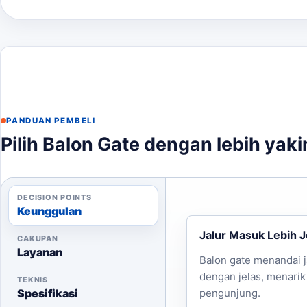
Harga balon gate kami mulai dari
Rp5.000.000
dan d
antara
3-7 hari kerja
. Sebagai pembanding internal,
ha
finalisasi kebutuhan.
Untuk informasi lebih lanjut dan konsultasi, silakan h
PANDUAN PEMBELI
Pilih Balon Gate dengan lebih yaki
DECISION POINTS
Keunggulan
Jalur Masuk Lebih J
CAKUPAN
Layanan
Balon gate menandai 
dengan jelas, menarik
TEKNIS
Spesifikasi
pengunjung.