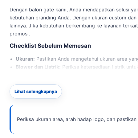
Dengan balon gate kami, Anda mendapatkan solusi yan
kebutuhan branding Anda. Dengan ukuran custom dan d
lainnya. Jika kebutuhan berkembang ke layanan terkai
promosi.
Checklist Sebelum Memesan
Ukuran:
Pastikan Anda mengetahui ukuran area yang
Blower dan Listrik:
Periksa ketersediaan listrik unt
Jadwal Pemasangan:
Tentukan waktu pemasangan a
Keunggulan Balon Gate Kami
Lihat selengkapnya
Balon gate kami terbuat dari material terpaulin dibua
Kami juga menyediakan layanan konsultasi untuk memb
layanan terkait,
balon gate paket Cirebon
membantu pem
Periksa ukuran area, arah hadap logo, dan pastikan 
Estimasi Harga dan Waktu Produksi