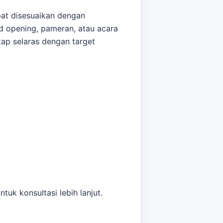
at disesuaikan dengan
d opening, pameran, atau acara
p selaras dengan target
 dengan desain branding Anda.
 Jika kebutuhan berkembang ke
.
uk konsultasi lebih lanjut.