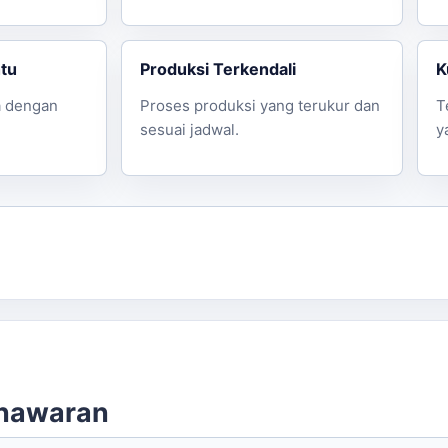
ntu
Produksi Terkendali
K
a dengan
Proses produksi yang terukur dan
T
sesuai jadwal.
y
enawaran