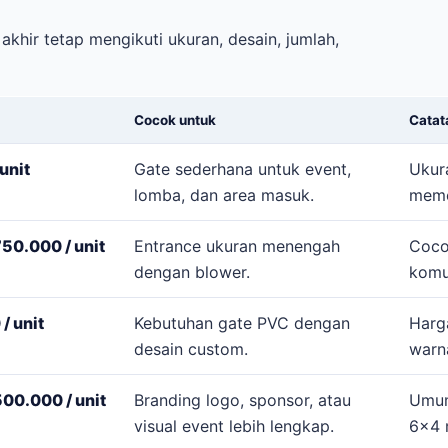
akhir tetap mengikuti ukuran, desain, jumlah,
Cocok untuk
Catat
unit
Gate sederhana untuk event,
Ukur
lomba, dan area masuk.
meme
50.000 / unit
Entrance ukuran menengah
Coco
dengan blower.
komu
/ unit
Kebutuhan gate PVC dengan
Harg
desain custom.
warn
00.000 / unit
Branding logo, sponsor, atau
Umum
visual event lebih lengkap.
6x4 