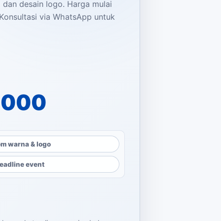
 dan desain logo. Harga mulai
 Konsultasi via WhatsApp untuk
dalah: Rp9.500.000.
dalah: Rp5.000.000.
.000
m warna & logo
eadline event