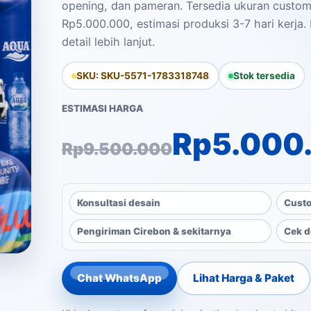
opening, dan pameran. Tersedia ukuran custom
Rp5.000.000, estimasi produksi 3-7 hari kerja.
detail lebih lanjut.
SKU: SKU-5571-1783318748
Stok tersedia
ESTIMASI HARGA
Harga aslinya a
Harga saat ini a
Rp
5.000
Rp
9.500.000
Konsultasi desain
Custo
Pengiriman Cirebon & sekitarnya
Cek d
Chat WhatsApp
Lihat Harga & Paket