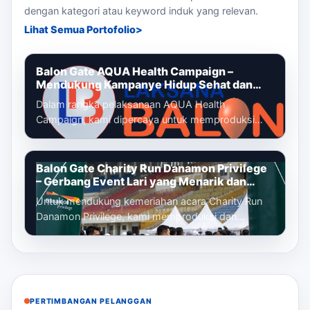
dengan kategori atau keyword induk yang relevan.
Lihat Semua Portofolio
Balon Gate AQUA Health Campaign –
Mendukung Kampanye Hidup Sehat dan
Gaya Hidup Aktif
Dalam rangka pelaksanaan AQUA Health
Campaign, kami dipercaya untuk memproduksi
dan memasang balon gate custom yang menjadi
identi...
Balon Gate Charity Run Danamon Privilege
– Gerbang Event Lari yang Menarik dan
Profesional
Untuk mendukung kemeriahan acara Charity Run
Danamon Privilege, kami memproduksi dan
memasang balon gate custom sebagai gerbang
ut...
PERTIMBANGAN PELANGGAN