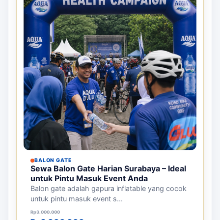
BALON GATE
Sewa Balon Gate Harian Surabaya – Ideal
untuk Pintu Masuk Event Anda
Balon gate adalah gapura inflatable yang cocok
untuk pintu masuk event s...
Harga aslinya adalah: Rp3.000.000.
Harga saat ini adalah: Rp2.000.000.
Rp
3.000.000