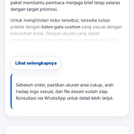
paket
membantu pembaca menjaga brief tetap selaras
dengan target promosi.
Untuk menghindari risiko tersebut, tersedia solusi
praktis dengan
balon gate custom
yang sesuai dengan
kebutuhan Anda. Dengan ukuran yang dapat
disesuaikan dan desain branding yang menarik, kami
dapat dihubungi untuk Anda menciptakan momen yang
tak terlupakan. Untuk membandingkan opsi yang masih
berdekatan,
harga sewa balon gate
bisa menjadi rujukan
Lihat selengkapnya
sebelum menentukan ukuran, desain, dan jadwal.
Checklist Teknis Sebelum Produksi
Sebelum order, pastikan ukuran area cukup, arah
Ukuran:
Tentukan ukuran yang sesuai dengan
hadap logo sesuai, dan file desain sudah siap.
lokasi dan tema acara.
Konsultasi via WhatsApp untuk detail lebih lanjut.
Blower:
Pastikan penyediaan blower yang
memadai untuk menjaga bentuk balon.
Listrik:
Periksa ketersediaan sumber listrik di
lokasi acara.