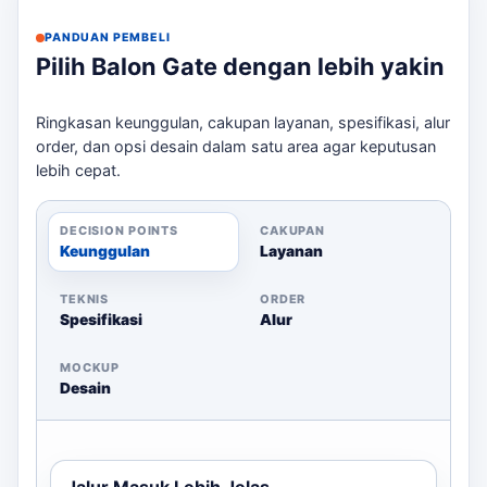
Jadwal Pemasangan:
Rencanakan waktu
pemasangan agar sesuai dengan jadwal acara.
PANDUAN PEMBELI
Pilih Balon Gate dengan lebih yakin
Dengan pengalaman kami dalam menyediakan
balon
gate
, Anda dapat mempercayakan kami untuk
Ringkasan keunggulan, cakupan layanan, spesifikasi, alur
memenuhi kebutuhan event Anda dengan tepat waktu
order, dan opsi desain dalam satu area agar keputusan
dan sesuai harapan.
lebih cepat.
DECISION POINTS
CAKUPAN
Keunggulan
Layanan
TEKNIS
ORDER
Spesifikasi
Alur
MOCKUP
Desain