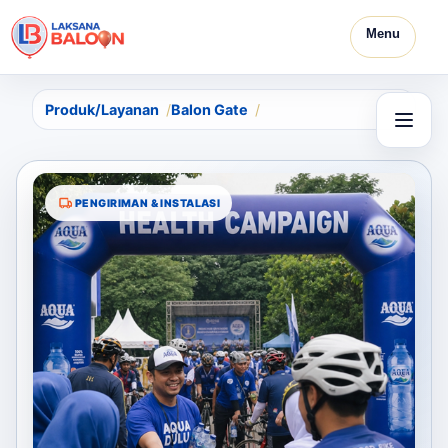
Menu
Produk/Layanan
Balon Gate
PENGIRIMAN & INSTALASI