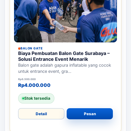
BALON GATE
Biaya Pembuatan Balon Gate Surabaya –
Solusi Entrance Event Menarik
Balon gate adalah gapura inflatable yang cocok
untuk entrance event, gra...
Harga aslinya adalah: Rp6.500.000.
Harga saat ini adalah: Rp4.000.000.
Rp
6.500.000
Rp
4.000.000
Stok tersedia
Detail
Pesan