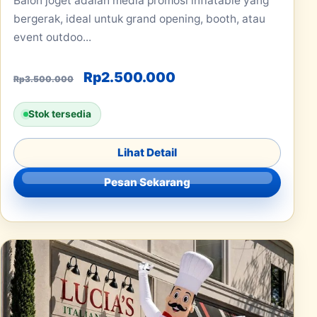
Balon joget adalah media promosi inflatable yang
bergerak, ideal untuk grand opening, booth, atau
event outdoo...
Harga aslinya adalah: Rp3.500.000
Harga saat ini adala
Rp
2.500.000
Rp
3.500.000
Stok tersedia
Lihat Detail
Pesan Sekarang