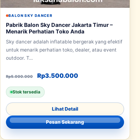
BALON SKY DANCER
Pabrik Balon Sky Dancer Jakarta Timur –
Menarik Perhatian Toko Anda
Sky dancer adalah inflatable bergerak yang efektif
untuk menarik perhatian toko, dealer, atau event
outdoor. T...
Harga aslinya adalah: Rp5.000.00
Harga saat ini adala
Rp
3.500.000
Rp
5.000.000
Stok tersedia
Lihat Detail
Pesan Sekarang