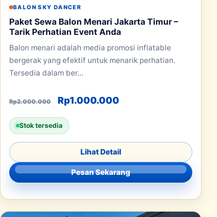
BALON SKY DANCER
Paket Sewa Balon Menari Jakarta Timur –
Tarik Perhatian Event Anda
Balon menari adalah media promosi inflatable
bergerak yang efektif untuk menarik perhatian.
Tersedia dalam ber...
Harga aslinya adalah: Rp2.000.000
Harga saat ini adalah
Rp
1.000.000
Rp
2.000.000
Stok tersedia
Lihat Detail
Pesan Sekarang