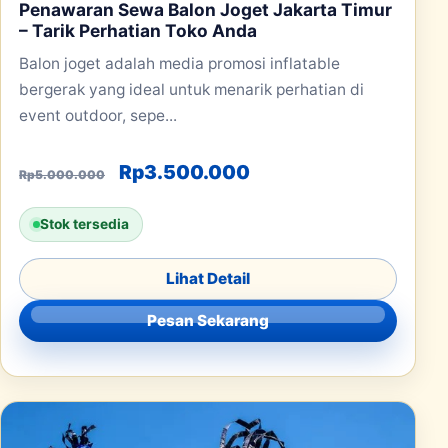
Penawaran Sewa Balon Joget Jakarta Timur
– Tarik Perhatian Toko Anda
Balon joget adalah media promosi inflatable
bergerak yang ideal untuk menarik perhatian di
event outdoor, sepe...
Harga aslinya adalah: Rp5.000.00
Harga saat ini adala
Rp
3.500.000
Rp
5.000.000
Stok tersedia
Lihat Detail
Pesan Sekarang