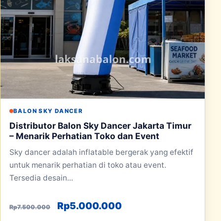
BALON SKY DANCER
Distributor Balon Sky Dancer Jakarta Timur
– Menarik Perhatian Toko dan Event
Sky dancer adalah inflatable bergerak yang efektif
untuk menarik perhatian di toko atau event.
Tersedia desain...
Harga aslinya adalah: Rp7.500.000
Harga saat ini adala
Rp
5.000.000
Rp
7.500.000