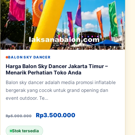
BALON SKY DANCER
Harga Balon Sky Dancer Jakarta Timur –
Menarik Perhatian Toko Anda
Balon sky dancer adalah media promosi inflatable
bergerak yang cocok untuk grand opening dan
event outdoor. Te...
Harga aslinya adalah: Rp5.000.00
Harga saat ini adala
Rp
3.500.000
Rp
5.000.000
Stok tersedia