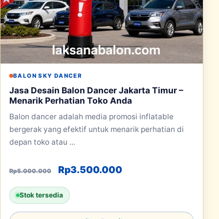
BALON SKY DANCER
Jasa Desain Balon Dancer Jakarta Timur –
Menarik Perhatian Toko Anda
Balon dancer adalah media promosi inflatable
bergerak yang efektif untuk menarik perhatian di
depan toko atau ...
Harga aslinya adalah: Rp5.000.00
Harga saat ini adala
Rp
3.500.000
Rp
5.000.000
Stok tersedia