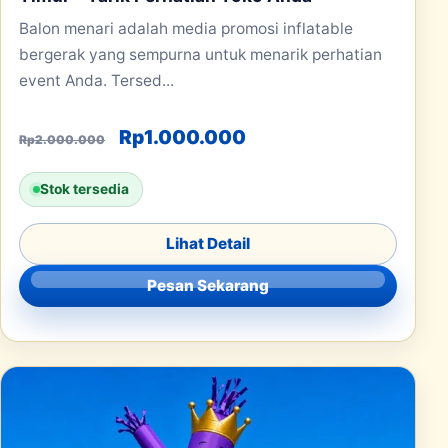
Balon menari adalah media promosi inflatable
bergerak yang sempurna untuk menarik perhatian
event Anda. Tersed...
Harga aslinya adalah: Rp2.000.000
Harga saat ini adalah
Rp
1.000.000
Rp
2.000.000
Stok tersedia
Lihat Detail
Pesan Sekarang