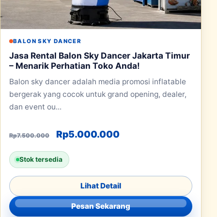
BALON SKY DANCER
Jasa Rental Balon Sky Dancer Jakarta Timur
– Menarik Perhatian Toko Anda!
Balon sky dancer adalah media promosi inflatable
bergerak yang cocok untuk grand opening, dealer,
dan event ou...
Harga aslinya adalah: Rp7.500.000
Harga saat ini adala
Rp
5.000.000
Rp
7.500.000
Stok tersedia
Lihat Detail
Pesan Sekarang