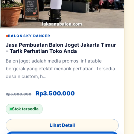
BALON SKY DANCER
Jasa Pembuatan Balon Joget Jakarta Timur
– Tarik Perhatian Toko Anda
Balon joget adalah media promosi inflatable
bergerak yang efektif menarik perhatian. Tersedia
desain custom, h...
Harga aslinya adalah: Rp5.000.00
Harga saat ini adala
Rp
3.500.000
Rp
5.000.000
Stok tersedia
Lihat Detail