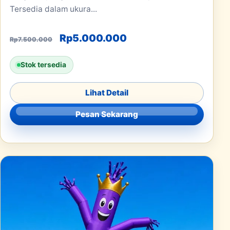
Tersedia dalam ukura...
Harga aslinya adalah: Rp7.500.000
Harga saat ini adala
Rp
5.000.000
Rp
7.500.000
Stok tersedia
Lihat Detail
Pesan Sekarang