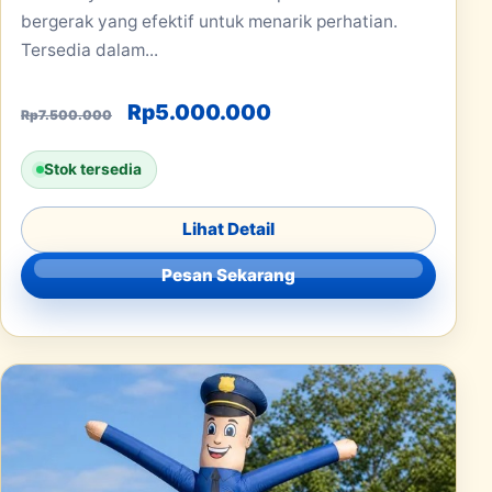
bergerak yang efektif untuk menarik perhatian.
Tersedia dalam...
Harga aslinya adalah: Rp7.500.000
Harga saat ini adala
Rp
5.000.000
Rp
7.500.000
Stok tersedia
Lihat Detail
Pesan Sekarang