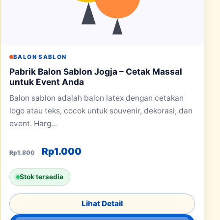
BALON SABLON
Pabrik Balon Sablon Jogja – Cetak Massal
untuk Event Anda
Balon sablon adalah balon latex dengan cetakan
logo atau teks, cocok untuk souvenir, dekorasi, dan
event. Harg...
Harga aslinya adalah: Rp1.800.
Harga saat ini adalah: Rp1.000
Rp
1.000
Rp
1.800
Stok tersedia
Lihat Detail