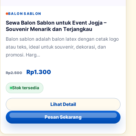
BALON SABLON
Sewa Balon Sablon untuk Event Jogja –
Souvenir Menarik dan Terjangkau
Balon sablon adalah balon latex dengan cetak logo
atau teks, ideal untuk souvenir, dekorasi, dan
promosi. Harg...
Harga aslinya adalah: Rp2.500.
Harga saat ini adalah: Rp1.30
Rp
1.300
Rp
2.500
Stok tersedia
Lihat Detail
Pesan Sekarang