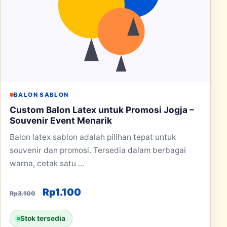
BALON SABLON
Custom Balon Latex untuk Promosi Jogja –
Souvenir Event Menarik
Balon latex sablon adalah pilihan tepat untuk
souvenir dan promosi. Tersedia dalam berbagai
warna, cetak satu ...
Harga aslinya adalah: Rp3.100.
Harga saat ini adalah: Rp1.100.
Rp
1.100
Rp
3.100
Stok tersedia