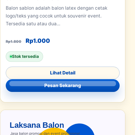
Balon sablon adalah balon latex dengan cetak
logo/teks yang cocok untuk souvenir event.
Tersedia satu atau dua...
Harga aslinya adalah: Rp1.800.
Harga saat ini adalah: Rp1.000
Rp
1.000
Rp
1.800
Stok tersedia
Lihat Detail
Pesan Sekarang