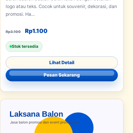
logo atau teks. Cocok untuk souvenir, dekorasi, dan
promosi. Ha...
Harga aslinya adalah: Rp3.100.
Harga saat ini adalah: Rp1.100.
Rp
1.100
Rp
3.100
Stok tersedia
Lihat Detail
Pesan Sekarang