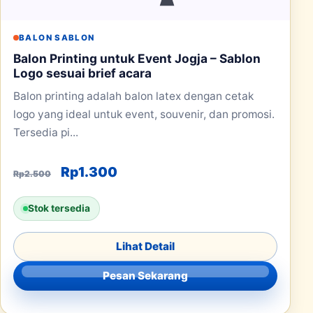
BALON SABLON
Balon Printing untuk Event Jogja – Sablon
Logo sesuai brief acara
Balon printing adalah balon latex dengan cetak
logo yang ideal untuk event, souvenir, dan promosi.
Tersedia pi...
Harga aslinya adalah: Rp2.500.
Harga saat ini adalah: Rp1.30
Rp
1.300
Rp
2.500
Stok tersedia
Lihat Detail
Pesan Sekarang