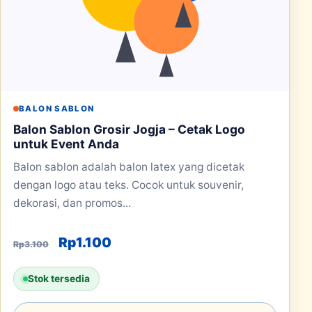
BALON SABLON
Balon Sablon Grosir Jogja – Cetak Logo
untuk Event Anda
Balon sablon adalah balon latex yang dicetak
dengan logo atau teks. Cocok untuk souvenir,
dekorasi, dan promos...
Harga aslinya adalah: Rp3.100.
Harga saat ini adalah: Rp1.100.
Rp
1.100
Rp
3.100
Stok tersedia