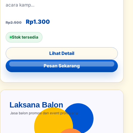
acara kamp...
Harga aslinya adalah: Rp2.500.
Harga saat ini adalah: Rp1.30
Rp
1.300
Rp
2.500
Stok tersedia
Lihat Detail
Pesan Sekarang