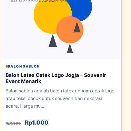
BALON SABLON
Balon Latex Cetak Logo Jogja – Souvenir
Event Menarik
Balon sablon adalah balon latex dengan cetak logo
atau teks, cocok untuk souvenir dan dekorasi
acara. Harga mu...
Harga aslinya adalah: Rp1.800.
Harga saat ini adalah: Rp1.000
Rp
1.000
Rp
1.800