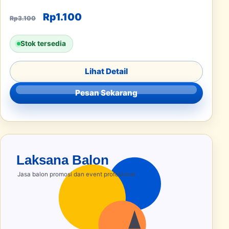
Harga aslinya adalah: Rp3.100.
Harga saat ini adalah: Rp1.100.
Rp
1.100
Rp
3.100
Stok tersedia
Lihat Detail
Pesan Sekarang