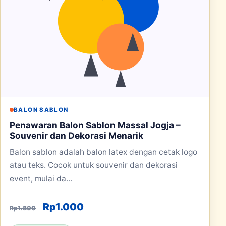
BALON SABLON
Penawaran Balon Sablon Massal Jogja –
Souvenir dan Dekorasi Menarik
Balon sablon adalah balon latex dengan cetak logo
atau teks. Cocok untuk souvenir dan dekorasi
event, mulai da...
Harga aslinya adalah: Rp1.800.
Harga saat ini adalah: Rp1.000
Rp
1.000
Rp
1.800