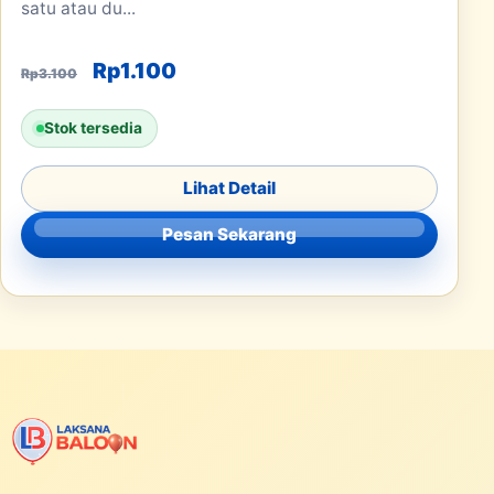
satu atau du...
Harga aslinya adalah: Rp3.100.
Harga saat ini adalah: Rp1.100.
Rp
1.100
Rp
3.100
Stok tersedia
Lihat Detail
Pesan Sekarang