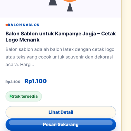
BALON SABLON
Balon Sablon untuk Kampanye Jogja – Cetak
Logo Menarik
Balon sablon adalah balon latex dengan cetak logo
atau teks yang cocok untuk souvenir dan dekorasi
acara. Harg...
Harga aslinya adalah: Rp3.100.
Harga saat ini adalah: Rp1.100.
Rp
1.100
Rp
3.100
Stok tersedia
Lihat Detail
Pesan Sekarang