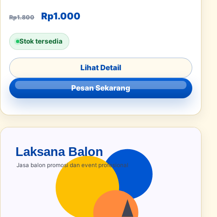
Harga aslinya adalah: Rp1.800.
Harga saat ini adalah: Rp1.000
Rp
1.000
Rp
1.800
Stok tersedia
Lihat Detail
Pesan Sekarang