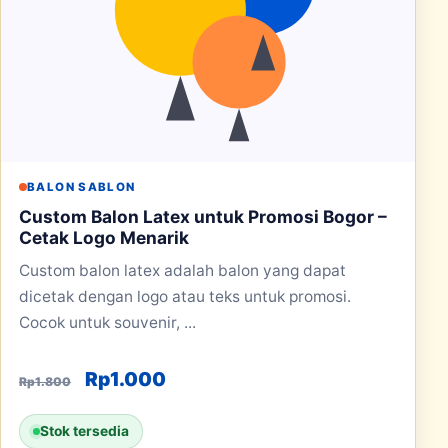
BALON SABLON
Custom Balon Latex untuk Promosi Bogor –
Cetak Logo Menarik
Custom balon latex adalah balon yang dapat
dicetak dengan logo atau teks untuk promosi.
Cocok untuk souvenir, ...
Harga aslinya adalah: Rp1.800.
Harga saat ini adalah: Rp1.000
Rp
1.000
Rp
1.800
Stok tersedia