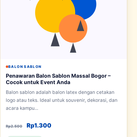
BALON SABLON
Penawaran Balon Sablon Massal Bogor –
Cocok untuk Event Anda
Balon sablon adalah balon latex dengan cetakan
logo atau teks. Ideal untuk souvenir, dekorasi, dan
acara kampu...
Harga aslinya adalah: Rp2.500.
Harga saat ini adalah: Rp1.30
Rp
1.300
Rp
2.500