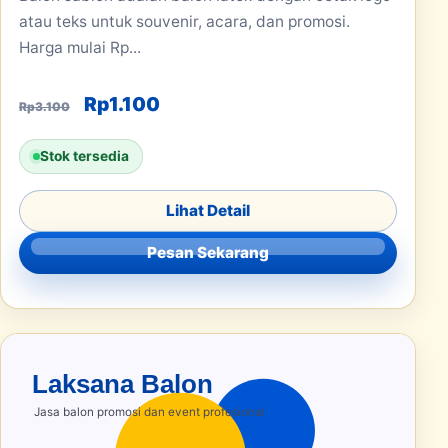
atau teks untuk souvenir, acara, dan promosi.
Harga mulai Rp...
Harga aslinya adalah: Rp3.100.
Harga saat ini adalah: Rp1.100.
Rp
1.100
Rp
3.100
Stok tersedia
Lihat Detail
Pesan Sekarang