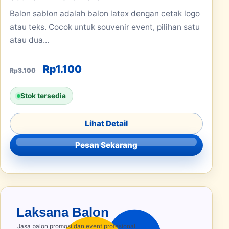
Balon sablon adalah balon latex dengan cetak logo
atau teks. Cocok untuk souvenir event, pilihan satu
atau dua...
Harga aslinya adalah: Rp3.100.
Harga saat ini adalah: Rp1.100.
Rp
1.100
Rp
3.100
Stok tersedia
Lihat Detail
Pesan Sekarang