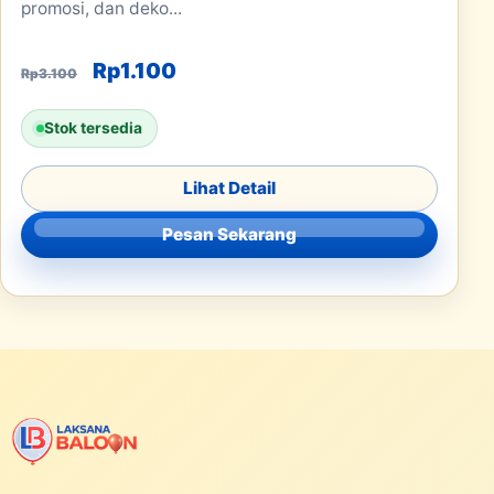
promosi, dan deko...
Harga aslinya adalah: Rp3.100.
Harga saat ini adalah: Rp1.100.
Rp
1.100
Rp
3.100
Stok tersedia
Lihat Detail
Pesan Sekarang