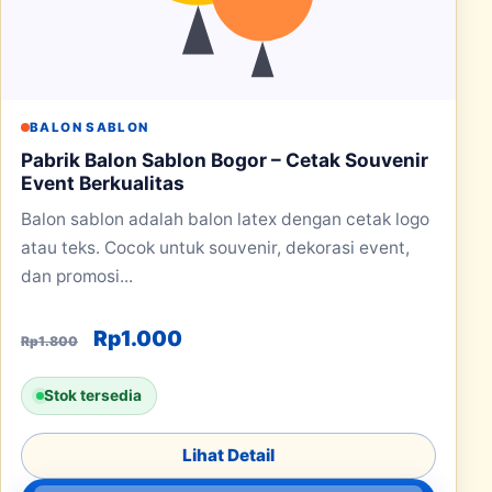
BALON SABLON
Pabrik Balon Sablon Bogor – Cetak Souvenir
Event Berkualitas
Balon sablon adalah balon latex dengan cetak logo
atau teks. Cocok untuk souvenir, dekorasi event,
dan promosi...
Harga aslinya adalah: Rp1.800.
Harga saat ini adalah: Rp1.000
Rp
1.000
Rp
1.800
Stok tersedia
Lihat Detail