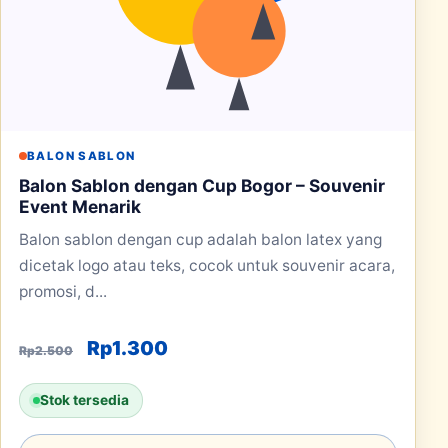
BALON SABLON
Balon Sablon dengan Cup Bogor – Souvenir
Event Menarik
Balon sablon dengan cup adalah balon latex yang
dicetak logo atau teks, cocok untuk souvenir acara,
promosi, d...
Harga aslinya adalah: Rp2.500.
Harga saat ini adalah: Rp1.30
Rp
1.300
Rp
2.500
Stok tersedia