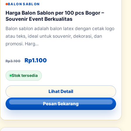
BALON SABLON
Harga Balon Sablon per 100 pcs Bogor –
Souvenir Event Berkualitas
Balon sablon adalah balon latex dengan cetak logo
atau teks, ideal untuk souvenir, dekorasi, dan
promosi. Harg...
Harga aslinya adalah: Rp3.100.
Harga saat ini adalah: Rp1.100.
Rp
1.100
Rp
3.100
Stok tersedia
Lihat Detail
Pesan Sekarang