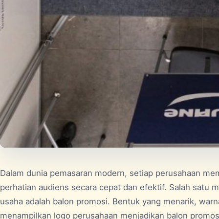
Dalam dunia pemasaran modern, setiap perusahaan m
perhatian audiens secara cepat dan efektif. Salah satu 
usaha adalah
balon promosi
. Bentuk yang menarik, war
menampilkan logo perusahaan menjadikan balon promosi 