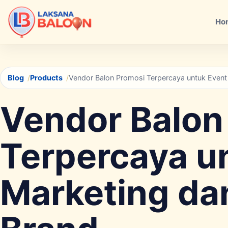
Ho
Blog
Products
Vendor Balon Promosi Terpercaya untuk Event 
Vendor Balon
Terpercaya u
Marketing dan