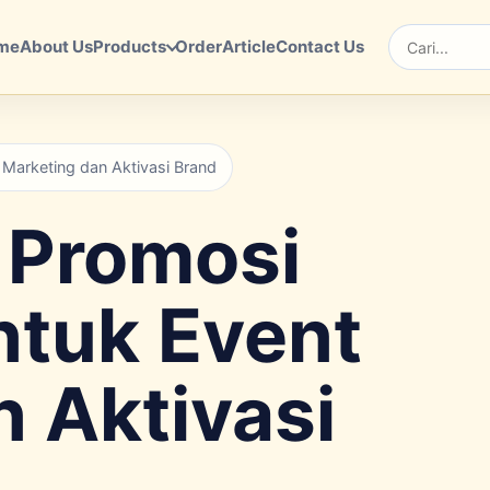
me
About Us
Products
Order
Article
Contact Us
Cari
Marketing dan Aktivasi Brand
 Promosi
ntuk Event
 Aktivasi