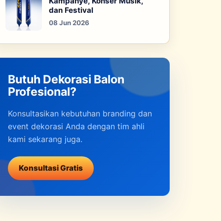
Kampanye, Konser Musik,
dan Festival
08 Jun 2026
Butuh Dekorasi Balon
Profesional?
Konsultasikan kebutuhan branding dan
event dekorasi Anda dengan tim ahli
kami sekarang juga.
Konsultasi Gratis