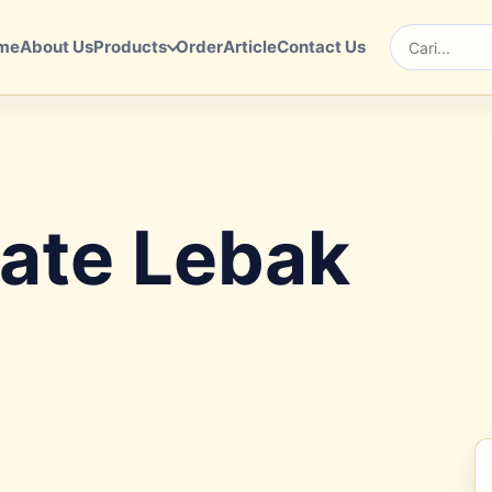
me
About Us
Products
Order
Article
Contact Us
Cari
ate Lebak