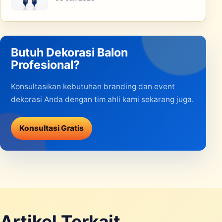
Butuh Dekorasi Balon
Profesional?
Konsultasikan kebutuhan branding dan event
dekorasi Anda dengan tim ahli kami sekarang juga.
Konsultasi Gratis
Artikel Terkait