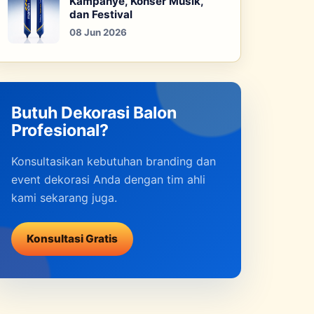
Kampanye, Konser Musik,
dan Festival
08 Jun 2026
Butuh Dekorasi Balon
Profesional?
Konsultasikan kebutuhan branding dan
event dekorasi Anda dengan tim ahli
kami sekarang juga.
Konsultasi Gratis