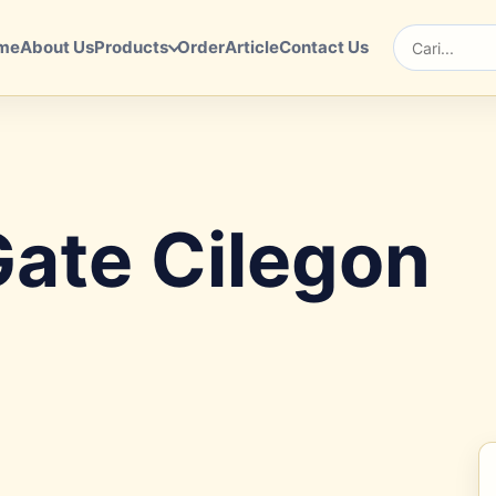
me
About Us
Products
Order
Article
Contact Us
Cari
Gate Cilegon