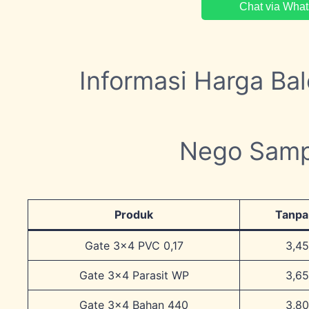
Chat via Wha
Informasi Harga Ba
Nego Samp
Produk
Tanpa
Gate 3×4 PVC 0,17
3,4
Gate 3×4 Parasit WP
3,6
Gate 3×4 Bahan 440
3,8