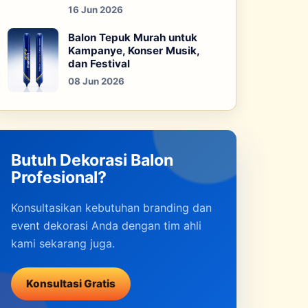
16 Jun 2026
Balon Tepuk Murah untuk
Kampanye, Konser Musik,
dan Festival
08 Jun 2026
Butuh Dekorasi Balon
Profesional?
Konsultasikan kebutuhan branding dan
event dekorasi Anda dengan tim ahli
kami sekarang juga.
Konsultasi Gratis