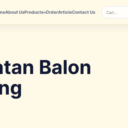
me
About Us
Products
Order
Article
Contact Us
Cari
tan Balon
ang