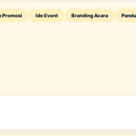
n Promosi
Ide Event
Branding Acara
Pandu