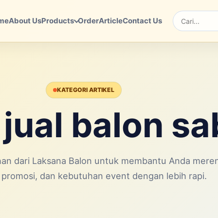
me
About Us
Products
Order
Article
Contact Us
Cari
KATEGORI ARTIKEL
 jual balon s
lihan dari Laksana Balon untuk membantu Anda mer
 promosi, dan kebutuhan event dengan lebih rapi.