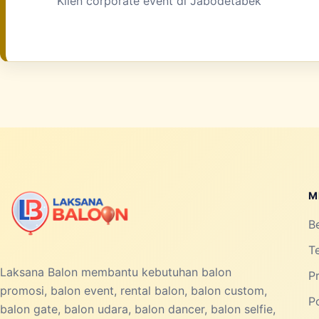
Klien corporate event di Jabodetabek
M
B
T
Laksana Balon membantu kebutuhan balon
P
promosi, balon event, rental balon, balon custom,
Po
balon gate, balon udara, balon dancer, balon selfie,