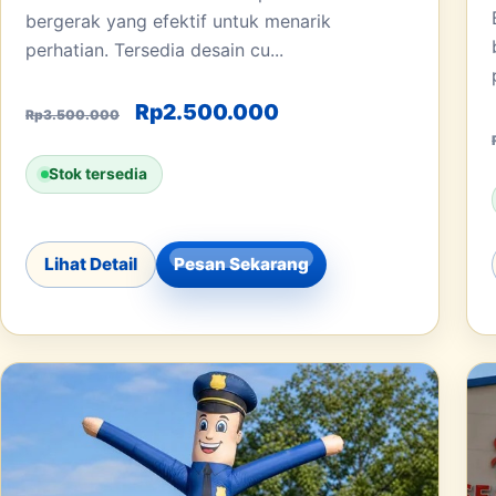
bergerak yang efektif untuk menarik
perhatian. Tersedia desain cu...
Harga aslinya adalah: Rp3.500.00
Harga saat ini adala
Rp
2.500.000
Rp
3.500.000
Stok tersedia
Lihat Detail
Pesan Sekarang