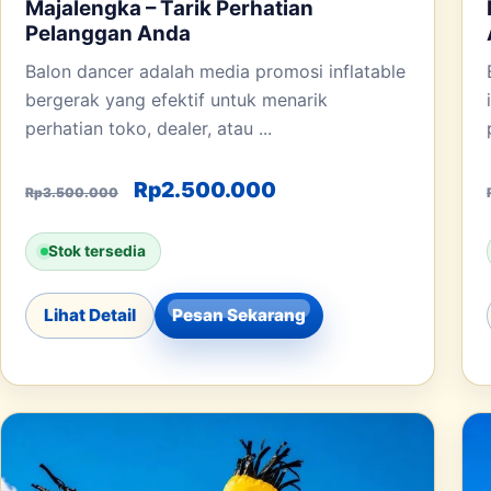
Majalengka – Tarik Perhatian
Pelanggan Anda
Balon dancer adalah media promosi inflatable
bergerak yang efektif untuk menarik
perhatian toko, dealer, atau ...
Harga aslinya adalah: Rp3.500.00
Harga saat ini adala
Rp
2.500.000
Rp
3.500.000
Stok tersedia
Lihat Detail
Pesan Sekarang