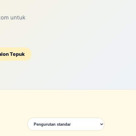
stom untuk
alon Tepuk