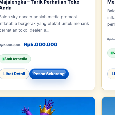
Majalengka – Tarik Perhatian Toko
Men
Anda
Bal
Balon sky dancer adalah media promosi
inf
inflatable bergerak yang efektif untuk menarik
perh
perhatian toko, dealer, a...
Rp
5
0.
h: Rp2.500.000.
Harga aslinya adalah: Rp7.500.000.
Harga saat ini adalah: 
Rp
5.000.000
Rp
7.500.000
S
Stok tersedia
Lihat Detail
Pesan Sekarang
L