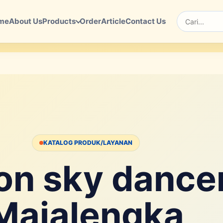
me
About Us
Products
Order
Article
Contact Us
Cari
KATALOG PRODUK/LAYANAN
on sky dance
Majalengka