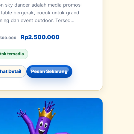
on sky dancer adalah media promosi
latable bergerak, cocok untuk grand
ning dan event outdoor. Tersed...
 Rp3.500.000.
Harga aslinya adalah: Rp3.500.000.
Harga saat ini adalah: Rp
Rp
2.500.000
.500.000
tok tersedia
ihat Detail
Pesan Sekarang