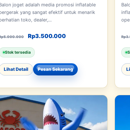
Balon joget adalah media promosi inflatable
Bal
bergerak yang sangat efektif untuk menarik
inf
perhatian toko, dealer,...
ope
0.
h: Rp2.500.000.
Harga aslinya adalah: Rp5.000.000.
Harga saat ini adalah:
Rp
3.500.000
Rp
5.000.000
Rp
3
Stok tersedia
S
Lihat Detail
Pesan Sekarang
L