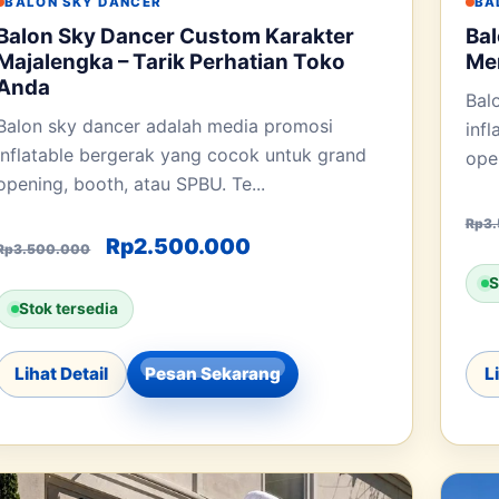
BALON SKY DANCER
BA
Balon Sky Dancer Custom Karakter
Bal
Majalengka – Tarik Perhatian Toko
Men
Anda
Bal
Balon sky dancer adalah media promosi
inf
inflatable bergerak yang cocok untuk grand
open
opening, booth, atau SPBU. Te...
0.
h: Rp2.500.000.
Rp
3
Harga aslinya adalah: Rp3.500.000.
Harga saat ini adalah: 
Rp
2.500.000
Rp
3.500.000
S
Stok tersedia
Lihat Detail
Pesan Sekarang
L