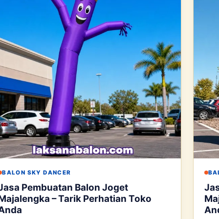
BALON SKY DANCER
BA
Jasa Pembuatan Balon Joget
Jas
Majalengka – Tarik Perhatian Toko
Maj
Anda
An