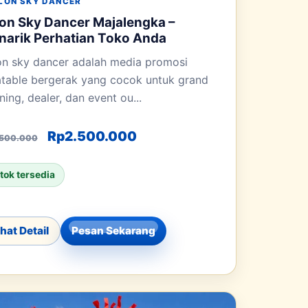
LON SKY DANCER
on Sky Dancer Majalengka –
arik Perhatian Toko Anda
on sky dancer adalah media promosi
latable bergerak yang cocok untuk grand
ing, dealer, dan event ou...
Harga aslinya adalah: Rp3.500.000.
Harga saat ini adalah: Rp
Rp
2.500.000
.500.000
Rp2.500.000.
tok tersedia
ihat Detail
Pesan Sekarang