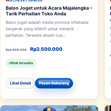
BALON SKY DANCER
Balon Joget untuk Acara Majalengka –
Tarik Perhatian Toko Anda
Balon joget adalah media promosi inflatable
bergerak yang efektif untuk menarik
perhatian. Tersedia desain cus...
Harga aslinya adalah: Rp3.500.00
Harga saat ini adala
Rp
2.500.000
Rp
3.500.000
Stok tersedia
Lihat Detail
Pesan Sekarang