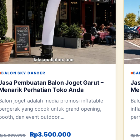
BALON SKY DANCER
BA
Jasa Pembuatan Balon Joget Garut –
Jas
Menarik Perhatian Toko Anda
Men
Balon joget adalah media promosi inflatable
Bal
bergerak yang cocok untuk grand opening,
inf
booth, dan event outdoor....
perh
0.
h: Rp3.500.000.
Harga aslinya adalah: Rp5.000.000.
Harga saat ini adalah:
Rp
3.500.000
Rp
5.000.000
Rp
3