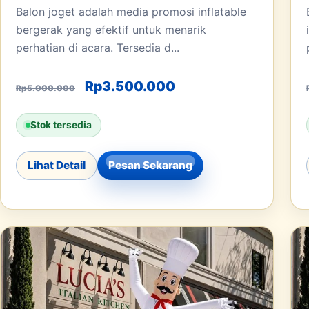
Balon joget adalah media promosi inflatable
bergerak yang efektif untuk menarik
perhatian di acara. Tersedia d...
Harga aslinya adalah: Rp5.000.00
Harga saat ini adala
Rp
3.500.000
Rp
5.000.000
Stok tersedia
Lihat Detail
Pesan Sekarang