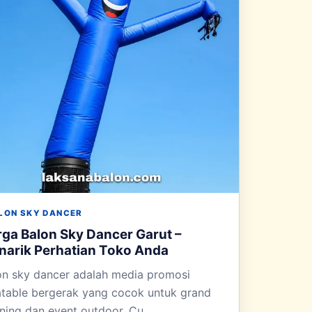
LON SKY DANCER
ga Balon Sky Dancer Garut –
arik Perhatian Toko Anda
on sky dancer adalah media promosi
latable bergerak yang cocok untuk grand
ning dan event outdoor. Cu...