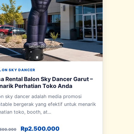
LON SKY DANCER
a Rental Balon Sky Dancer Garut –
arik Perhatian Toko Anda
on sky dancer adalah media promosi
latable bergerak yang efektif untuk menarik
atian toko, booth, at...
 Rp3.500.000.
Harga aslinya adalah: Rp3.500.000.
Harga saat ini adalah: Rp
Rp
2.500.000
.500.000