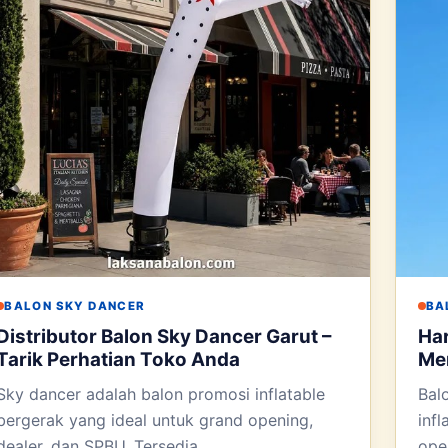
BALON SKY DANCER
BA
Distributor Balon Sky Dancer Garut –
Har
Tarik Perhatian Toko Anda
Men
Sky dancer adalah balon promosi inflatable
Bal
bergerak yang ideal untuk grand opening,
inf
dealer, dan SPBU. Tersedia...
ope