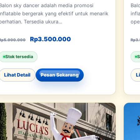
Balon sky dancer adalah media promosi
Bal
inflatable bergerak yang efektif untuk menarik
inf
perhatian. Tersedia ukura...
open
0.
h: Rp3.500.000.
Harga aslinya adalah: Rp5.000.000.
Harga saat ini adalah:
Rp
3.500.000
Rp
5.000.000
Rp
3
Stok tersedia
S
Lihat Detail
Pesan Sekarang
L