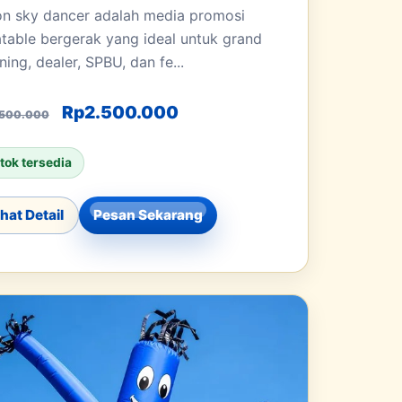
on sky dancer adalah media promosi
latable bergerak yang ideal untuk grand
ing, dealer, SPBU, dan fe...
 Rp3.500.000.
Harga aslinya adalah: Rp3.500.000.
Harga saat ini adalah: Rp
Rp
2.500.000
.500.000
tok tersedia
ihat Detail
Pesan Sekarang