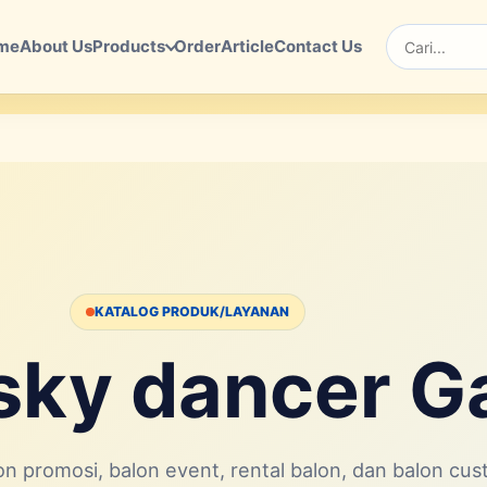
me
About Us
Products
Order
Article
Contact Us
Cari
KATALOG PRODUK/LAYANAN
sky dancer G
n promosi, balon event, rental balon, dan balon cu