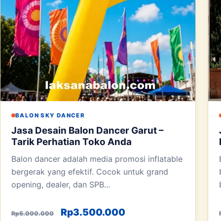
BALON SKY DANCER
Jasa Desain Balon Dancer Garut –
Tarik Perhatian Toko Anda
Balon dancer adalah media promosi inflatable
bergerak yang efektif. Cocok untuk grand
opening, dealer, dan SPB...
Harga aslinya adalah: Rp5.000.00
Harga saat ini adala
Rp
3.500.000
Rp
5.000.000