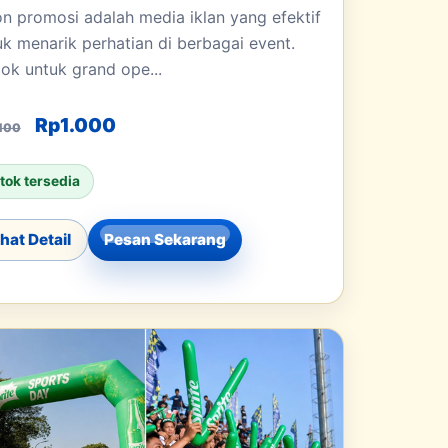
on promosi adalah media iklan yang efektif
uk menarik perhatian di berbagai event.
ok untuk grand ope...
 Rp3.500.000.
Harga aslinya adalah: Rp3.100.
Harga saat ini adalah: Rp1.000.
Rp
1.000
100
tok tersedia
ihat Detail
Pesan Sekarang