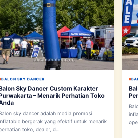
BALON SKY DANCER
BA
Balon Sky Dancer Custom Karakter
Bal
Purwakarta – Menarik Perhatian Toko
Pe
Anda
Bal
Balon sky dancer adalah media promosi
inf
inflatable bergerak yang efektif untuk menarik
open
perhatian toko, dealer, d...