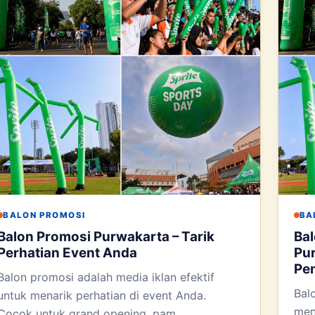
BALON PROMOSI
BA
Balon Promosi Purwakarta – Tarik
Bal
Perhatian Event Anda
Pur
Pe
Balon promosi adalah media iklan efektif
Bal
untuk menarik perhatian di event Anda.
mena
Cocok untuk grand opening, pam...