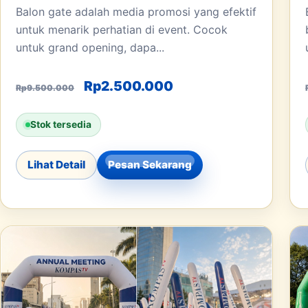
Balon gate adalah media promosi yang efektif
untuk menarik perhatian di event. Cocok
untuk grand opening, dapa...
Harga aslinya adalah: Rp9.500.00
Harga saat ini adala
Rp
2.500.000
Rp
9.500.000
Stok tersedia
Lihat Detail
Pesan Sekarang