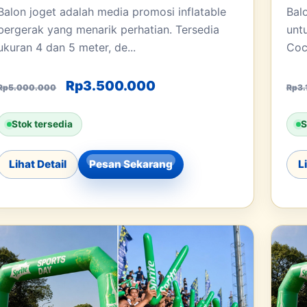
Balon joget adalah media promosi inflatable
Bal
bergerak yang menarik perhatian. Tersedia
unt
ukuran 4 dan 5 meter, de...
Coc
0.
h: Rp2.500.000.
Harga aslinya adalah: Rp5.000.000.
Harga saat ini adalah:
Rp
3.500.000
Rp
5.000.000
Rp
3.
Stok tersedia
S
Lihat Detail
Pesan Sekarang
L