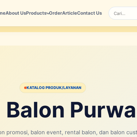
me
About Us
Products
Order
Article
Contact Us
Cari
KATALOG PRODUK/LAYANAN
 Balon Purwa
n promosi, balon event, rental balon, dan balon cu